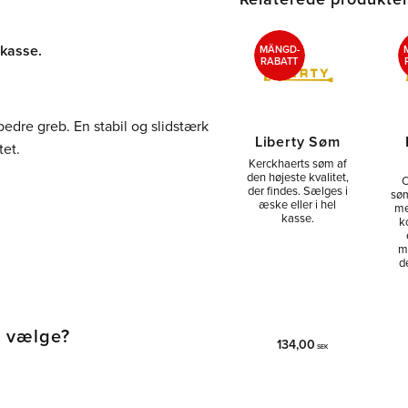
 kasse.
MÄNGD-
RABATT
dre greb. En stabil og slidstærk
Liberty Søm
tet.
Kerckhaerts søm af
den højeste kvalitet,
C
der findes. Sælges i
søm
æske eller i hel
me
kasse.
k
m
d
l vælge?
134,00
SEK