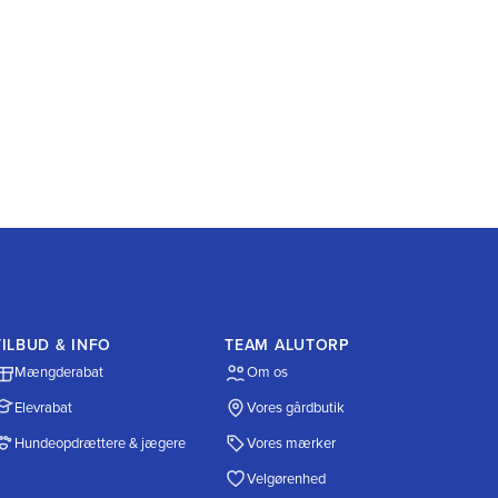
TILBUD & INFO
TEAM ALUTORP
Mængderabat
Om os
Elevrabat
Vores gårdbutik
Hundeopdrættere & jægere
Vores mærker
Velgørenhed