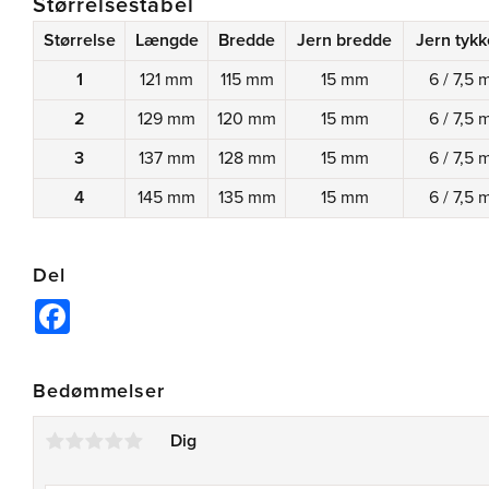
Størrelsestabel
Størrelse
Længde
Bredde
Jern bredde
Jern tykk
1
121 mm
115 mm
15 mm
6 / 7,5
2
129 mm
120 mm
15 mm
6 / 7,5
3
137 mm
128 mm
15 mm
6 / 7,5
4
145 mm
135 mm
15 mm
6 / 7,5
Del
Facebook
Bedømmelser
Dig