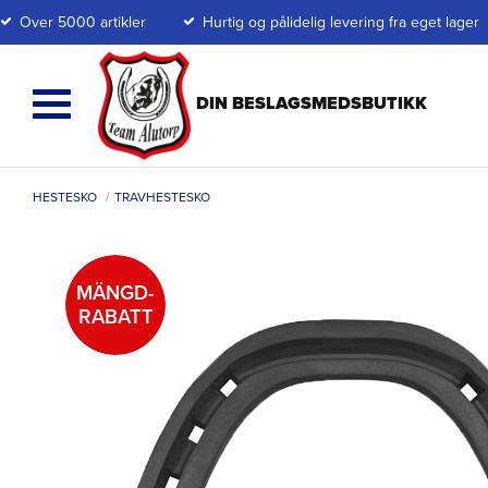
Over 5000 artikler
Hurtig og pålidelig levering fra eget lager
HESTESKO
TRAVHESTESKO
MÄNGD-
RABATT