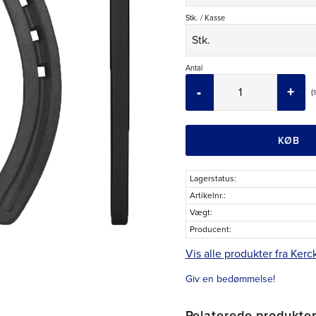
Stk. / Kasse
Antal
-
+
KØB
Lagerstatus
Artikelnr.
Vægt
Producent
Vis alle produkter fra Kerc
Giv en bedømmelse!
Relaterede produkte