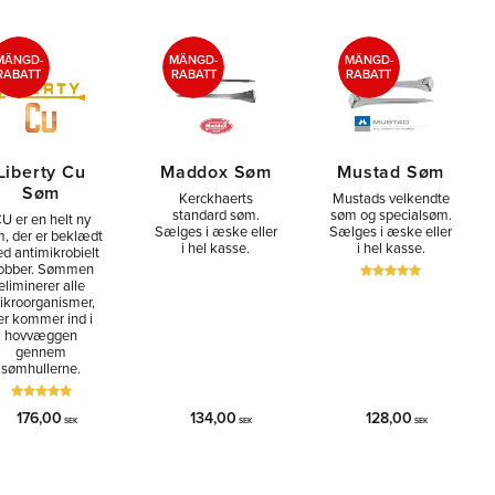
MÄNGD-
MÄNGD-
MÄNGD-
RABATT
RABATT
RABATT
Liberty Cu
Maddox Søm
Mustad Søm
Søm
Kerckhaerts
Mustads velkendte
standard søm.
søm og specialsøm.
U er en helt ny
Sælges i æske eller
Sælges i æske eller
, der er beklædt
i hel kasse.
i hel kasse.
d antimikrobielt
obber. Sømmen
eliminerer alle
ikroorganismer,
er kommer ind i
hovvæggen
gennem
sømhullerne.
176,00
134,00
128,00
SEK
SEK
SEK