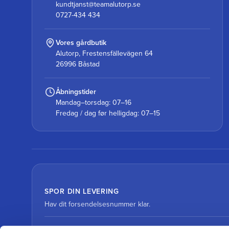
kundtjanst@teamalutorp.se
0727-434 434
Vores gårdbutik
Alutorp, Frestensfällevägen 64
26996 Båstad
Åbningstider
Mandag–torsdag: 07–16
Fredag / dag før helligdag: 07–15
SPOR DIN LEVERING
Hav dit forsendelsesnummer klar.