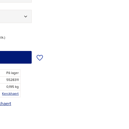
stk.
Tilføj til ønskeliste
På lager
5528311
0,195 kg
Kerckhaert
khaert
r