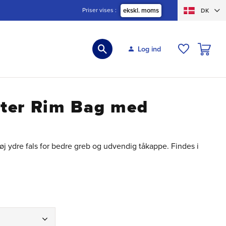
Priser vises
ekskl. moms
DK
INDKØBS
Log ind
ØNSKELIS
ter Rim Bag med
øj ydre fals for bedre greb og udvendig tåkappe. Findes i