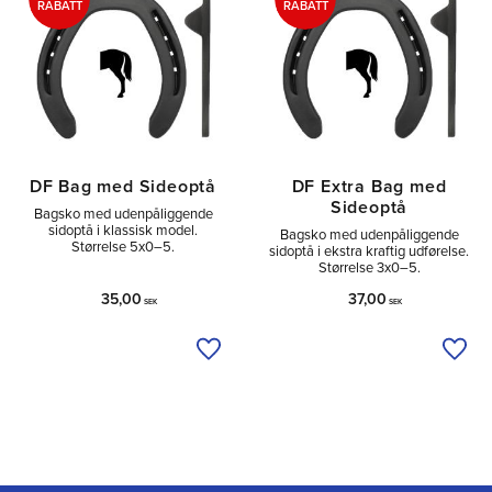
RABATT
RABATT
DF Bag med Sideoptå
DF Extra Bag med
Sideoptå
Bagsko med udenpåliggende
sidoptå i klassisk model.
Bagsko med udenpåliggende
Størrelse 5x0–5.
sidoptå i ekstra kraftig udførelse.
Størrelse 3x0–5.
35,00
37,00
SEK
SEK
Tilføj til ønskeliste
Tilfø