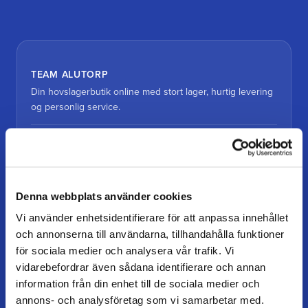
TEAM ALUTORP
Din hovslagerbutik online med stort lager, hurtig levering
og personlig service.
Kontakt
kundtjanst@teamalutorp.se
0727-434 434
Denna webbplats använder cookies
Vores gårdbutik
Vi använder enhetsidentifierare för att anpassa innehållet
Alutorp, Frestensfällevägen 64
och annonserna till användarna, tillhandahålla funktioner
26996 Båstad
för sociala medier och analysera vår trafik. Vi
vidarebefordrar även sådana identifierare och annan
Åbningstider
information från din enhet till de sociala medier och
Mandag–torsdag: 07–16
annons- och analysföretag som vi samarbetar med.
Fredag / dag før helligdag: 07–15