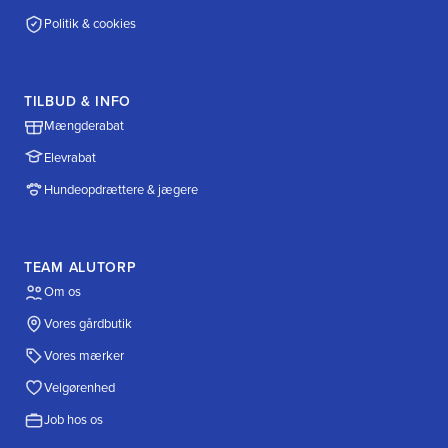
Politik & cookies
TILBUD & INFO
Mængderabat
Elevrabat
Hundeopdrættere & jægere
TEAM ALUTORP
Om os
Vores gårdbutik
Vores mærker
Velgørenhed
Job hos os