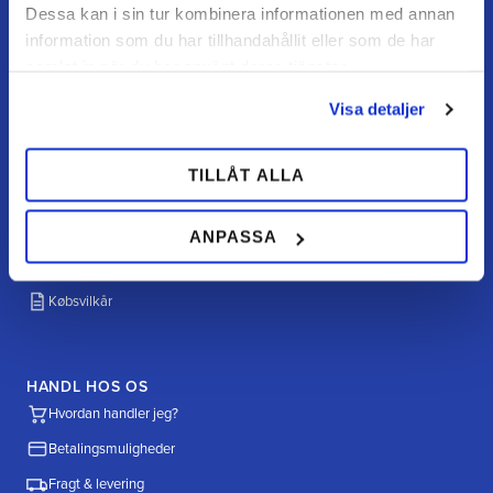
Dessa kan i sin tur kombinera informationen med annan
information som du har tillhandahållit eller som de har
samlat in när du har använt deras tjänster.
KUNDESERVICE
Visa detaljer
Kundeservice
Mine sider
TILLÅT ALLA
FAQ
Returnering / fortryd køb
ANPASSA
Reklamation
Købsvilkår
HANDL HOS OS
Hvordan handler jeg?
Betalingsmuligheder
Fragt & levering