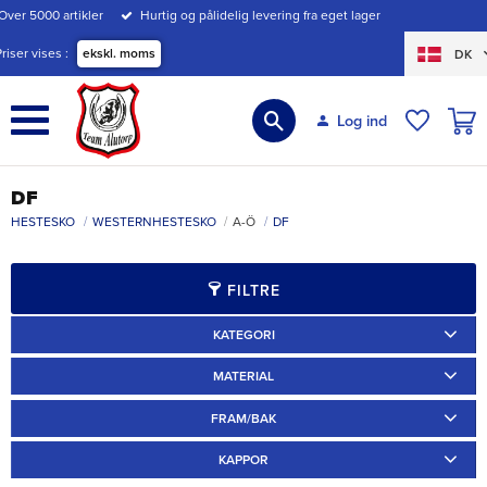
Over 5000 artikler
Hurtig og pålidelig levering fra eget lager
Menu
Priser vises
ekskl. moms
DK
INDK
Log ind
ØNSKE
DF
HESTESKO
WESTERNHESTESKO
A-Ö
DF
FILTRE
KATEGORI
Ridskor
4
MATERIAL
Järn
4
FRAM/BAK
Fram
2
Bak
2
KAPPOR