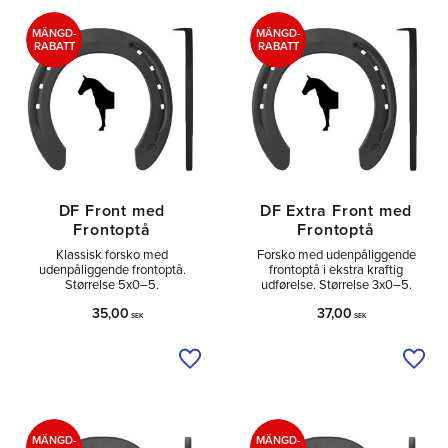
Tå
2
Sido
2
MÄNGD-
MÄNGD-
RABATT
RABATT
DF Front med
DF Extra Front med
Frontoptå
Frontoptå
Klassisk forsko med
Forsko med udenpåliggende
udenpåliggende frontoptå.
frontoptå i ekstra kraftig
Størrelse 5x0–5.
udførelse. Størrelse 3x0–5.
35,00
37,00
SEK
SEK
Tilføj til ønskeliste
Tilfø
MÄNGD-
MÄNGD-