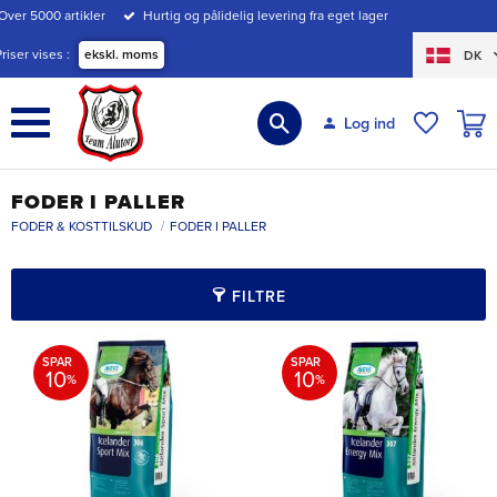
Over 5000 artikler
Hurtig og pålidelig levering fra eget lager
Menu
Priser vises
ekskl. moms
DK
INDK
Log ind
ØNSKE
FODER I PALLER
FODER & KOSTTILSKUD
FODER I PALLER
FILTRE
SPAR
SPAR
10
10
%
%