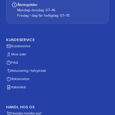
Åbningstider
Mandag–torsdag: 07–16
Fredag / dag før helligdag: 07–15
KUNDESERVICE
Kundeservice
Mine sider
FAQ
Returnering / fortryd køb
Reklamation
Købsvilkår
HANDL HOS OS
Hvordan handler jeg?