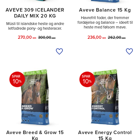
AVEVE 309 ICELANDER
Aveve Balance 15 Kg
DAILY MIX 20 KG
Havrefrit foder, der fremmer
fordøjelse og balance – ideelt til
Müsli til islandske heste og andre
heste med følsom mave.
letfodrede pony- og hesteracer.
270,00
236,00
300,00
262,00
SEK
SEK
SEK
SEK
Tilføj til ønskeliste
Tilfø
SPAR
SPAR
10
10
%
%
Aveve Breed & Grow 15
Aveve Energy Control
Kg
15 Kg