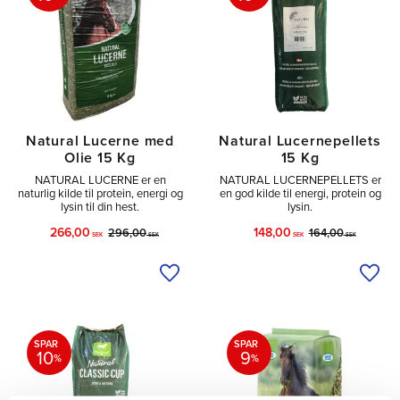
Natural Lucerne med
Natural Lucernepellets
Olie 15 Kg
15 Kg
NATURAL LUCERNE er en
NATURAL LUCERNEPELLETS er
naturlig kilde til protein, energi og
en god kilde til energi, protein og
lysin til din hest.
lysin.
266,00
148,00
296,00
164,00
SEK
SEK
SEK
SEK
Tilføj til ønskeliste
Tilfø
SPAR
SPAR
10
9
%
%