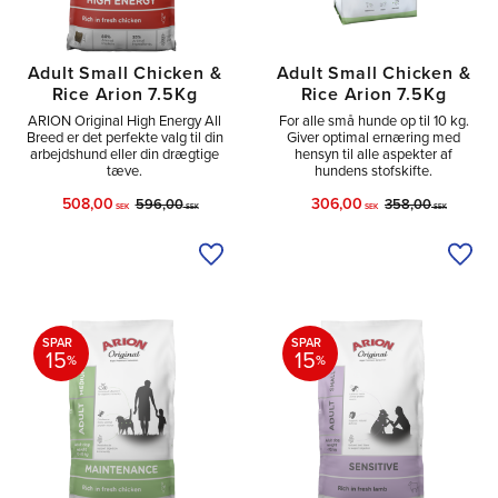
Adult Small Chicken &
Adult Small Chicken &
Rice Arion 7.5Kg
Rice Arion 7.5Kg
ARION Original High Energy All
For alle små hunde op til 10 kg.
Breed er det perfekte valg til din
Giver optimal ernæring med
arbejdshund eller din drægtige
hensyn til alle aspekter af
tæve.
hundens stofskifte.
508,00
306,00
596,00
358,00
SEK
SEK
SEK
SEK
Tilføj til ønskeliste
Tilfø
SPAR
SPAR
15
15
%
%