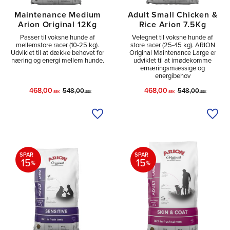
Maintenance Medium
Adult Small Chicken &
Arion Original 12Kg
Rice Arion 7.5Kg
Passer til voksne hunde af
Velegnet til voksne hunde af
mellemstore racer (10-25 kg).
store racer (25-45 kg). ARION
Udviklet til at dække behovet for
Original Maintenance Large er
næring og energi mellem hunde.
udviklet til at imødekomme
ernæringsmæssige og
energibehov
468,00
468,00
548,00
548,00
SEK
SEK
SEK
SEK
Tilføj til ønskeliste
Tilfø
SPAR
SPAR
15
15
%
%