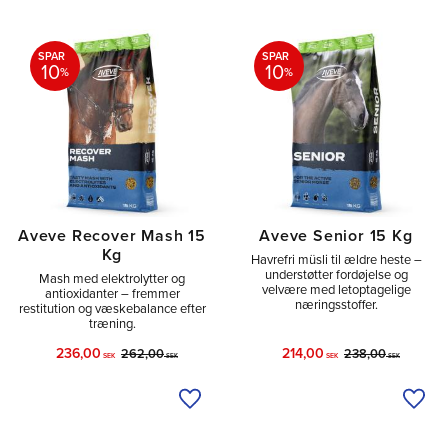
SPAR
SPAR
10
10
%
%
Aveve Recover Mash 15
Aveve Senior 15 Kg
Kg
Havrefri müsli til ældre heste –
understøtter fordøjelse og
Mash med elektrolytter og
velvære med letoptagelige
antioxidanter – fremmer
næringsstoffer.
restitution og væskebalance efter
træning.
236,00
214,00
262,00
238,00
SEK
SEK
SEK
SEK
Tilføj til ønskeliste
Tilfø