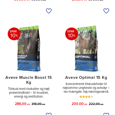
SEK
SEK
SEK
SEK
Tilføj til ønskeliste
Tilfø
SPAR
SPAR
10
10
%
%
Aveve Muscle Boost 15
Aveve Optimal 15 Kg
Kg
Koncentreret tilskudsfoder til
nøjsomme ungheste og avlsdyr –
Tilskud med risskaller og højt
lav mængde, høj næringsværdi.
proteinindhold – til muskler,
energi og restitution.
286,00
200,00
318,00
222,00
SEK
SEK
SEK
SEK