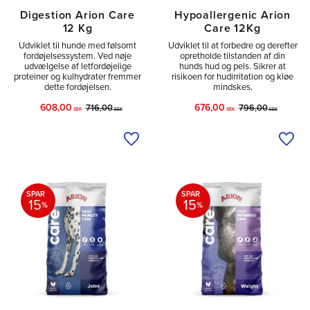
Digestion Arion Care
Hypoallergenic Arion
12 Kg
Care 12Kg
Udviklet til hunde med følsomt
Udviklet til at forbedre og derefter
fordøjelsessystem. Ved nøje
opretholde tilstanden af din
udvælgelse af letfordøjelige
hunds hud og pels. Sikrer at
proteiner og kulhydrater fremmer
risikoen for hudirritation og kløe
dette fordøjelsen.
mindskes.
608,00
676,00
716,00
796,00
SEK
SEK
SEK
SEK
Tilføj til ønskeliste
Tilfø
SPAR
SPAR
15
15
%
%