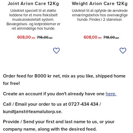
Joint Arion Care 12Kg
Weight Arion Care 12Kg
Udviklet specielt til at støtte
Udviklet til at opfylde de ændrede
leddene for et mere fleksibelt
ernæringsbehov hos overvægtige
muskuloskeletalt system.
hunde. Findes i 2 størrelser.
Bevægelses- og ledproblemer er
ret almindelige hos hunde.
608,00
608,00
716,00
718,00
SEK
SEK
SEK
SEK
Tilføj til ønskeliste
Tilfø
Order feed for 8000 kr net, mix as you like, shipped home
for free!
Create an account if you don't already have one
here.
Call / Email your order to us at 0727-434 434 /
kundtjanst@teamalutorp.se.
Provide / Send your first and last name to us, or your
company name, along with the desired feed.