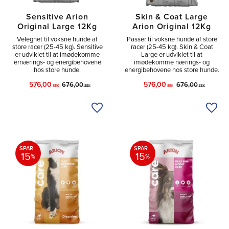
Sensitive Arion
Skin & Coat Large
Original Large 12Kg
Arion Original 12Kg
Velegnet til voksne hunde af
Passer til voksne hunde af store
store racer (25-45 kg). Sensitive
racer (25-45 kg). Skin & Coat
er udviklet til at imødekomme
Large er udviklet til at
ernærings- og energibehovene
imødekomme nærings- og
hos store hunde.
energibehovene hos store hunde.
576,00
576,00
676,00
676,00
SEK
SEK
SEK
SEK
Tilføj til ønskeliste
Tilfø
SPAR
SPAR
15
15
%
%