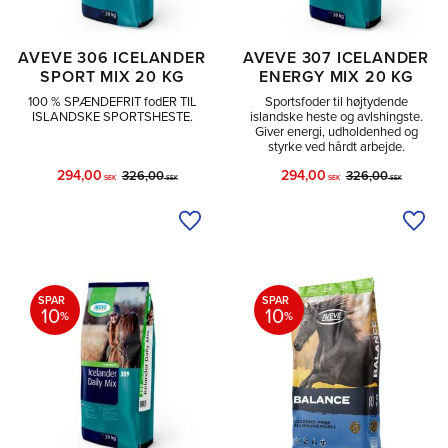
AVEVE 306 ICELANDER
AVEVE 307 ICELANDER
SPORT MIX 20 KG
ENERGY MIX 20 KG
100 % SPÆNDEFRIT fodER TIL
Sportsfoder til højtydende
ISLANDSKE SPORTSHESTE.
islandske heste og avlshingste.
Giver energi, udholdenhed og
styrke ved hårdt arbejde.
294,00
294,00
326,00
326,00
SEK
SEK
SEK
SEK
Tilføj til ønskeliste
Tilfø
SPAR
SPAR
10
10
%
%