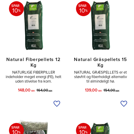
SPAR
SPAR
10
10
%
%
Natural Fiberpellets 12
Natural Gräspellets 15
Kg
Kg
NATURLIGE FIBERPILLER
NATURAL GRÆSPELLETS er et
indeholder meget energi (FE), helt
støvfrit og fiberholdigt alternativ
uden stivelse fra korn.
til almindeligt hø.
148,00
139,00
164,00
154,00
SEK
SEK
SEK
SEK
Tilføj til ønskeliste
Tilfø
SPAR
SPAR
10
10
%
%