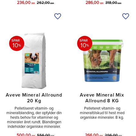
236,00
286,00
262,00
318,00
SEK
SEK
SEK
SEK
Tilføj til ønskeliste
Tilfø
SPAR
SPAR
10
10
%
%
Aveve Mineral Allround
Aveve Mineral Mix
20 Kg
Allround 8 KG
Pelletiseret vitamin- og
Pelleteret vitamin- og
mineralblanding, der opfylder din
mineraltilskud til hest med
hests behov for vitaminer og
organiske mineraler. 8 kg.
mineraler året rundt. Blandingen
indeholder organiske mineraler.
500,00
266,00
556,00
296,00