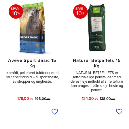
SPAR
SPAR
10
10
%
%
Aveve Sport Basic 15
Natural Betpallets 15
Kg
Kg
Kornfrit, pelleteret fuldfoder med
NATURAL BETPELLETS er
højt fiberindhold – til sportsheste,
letfordøjelige pellets, der med
avlshopper og ungheste.
deres høje indhold af smeltefibre
kan bruges til alle slags heste og
ponyer.
178,00
124,00
198,00
138,00
SEK
SEK
SEK
SEK
Tilføj til ønskeliste
Tilfø