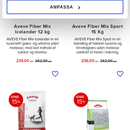
ANPASSA
Aveve Fiber Mix
Aveve Fiber Mix Sport
Icelander 12 kg
15 Kg
AVEVE Fiber Mix Icelander er en
AVEVE Fiber Mix Sport er en
lucernefri græs- og urtemix uden
blanding af hakket lucerne og
melasse, med lavt indhold af
timotejgræs uden melasse
sukker og stivelse.
udviklet til heste i træning.
234,00
236,00
262,00
262,00
SEK
SEK
SEK
SEK
Tilføj til ønskeliste
Tilfø
SPAR
SPAR
15
15
%
%