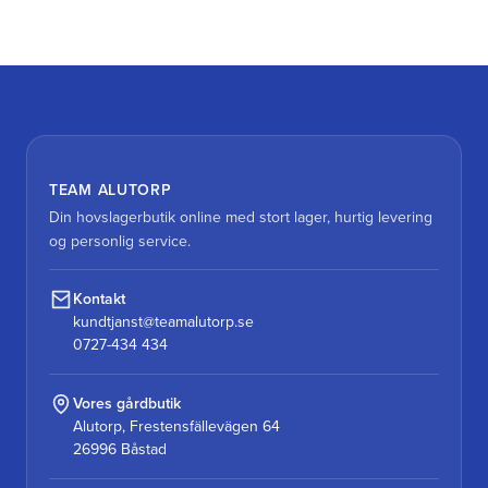
TEAM ALUTORP
Din hovslagerbutik online med stort lager, hurtig levering
og personlig service.
Kontakt
kundtjanst@teamalutorp.se
0727-434 434
Vores gårdbutik
Alutorp, Frestensfällevägen 64
26996 Båstad