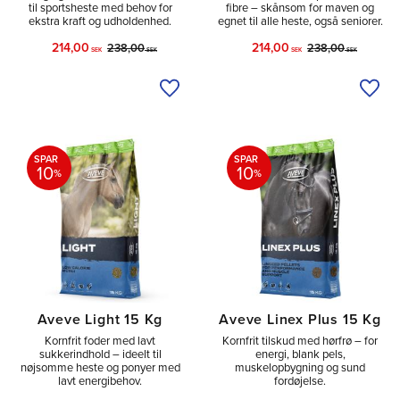
til sportsheste med behov for
fibre – skånsom for maven og
ekstra kraft og udholdenhed.
egnet til alle heste, også seniorer.
214,00
214,00
238,00
238,00
SEK
SEK
SEK
SEK
Tilføj til ønskeliste
Tilfø
SPAR
SPAR
10
10
%
%
Aveve Light 15 Kg
Aveve Linex Plus 15 Kg
Kornfrit foder med lavt
Kornfrit tilskud med hørfrø – for
sukkerindhold – ideelt til
energi, blank pels,
nøjsomme heste og ponyer med
muskelopbygning og sund
lavt energibehov.
fordøjelse.