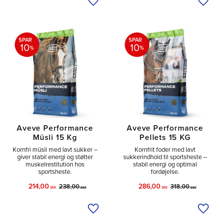
Tilføj til ønskeliste
Tilfø
SPAR
SPAR
10
10
%
%
Aveve Performance
Aveve Performance
Müsli 15 Kg
Pellets 15 KG
Kornfri müsli med lavt sukker –
Kornfrit foder med lavt
giver stabil energi og støtter
sukkerindhold til sportsheste –
muskelrestitution hos
stabil energi og optimal
sportsheste.
fordøjelse.
214,00
286,00
238,00
318,00
SEK
SEK
SEK
SEK
Tilføj til ønskeliste
Tilfø