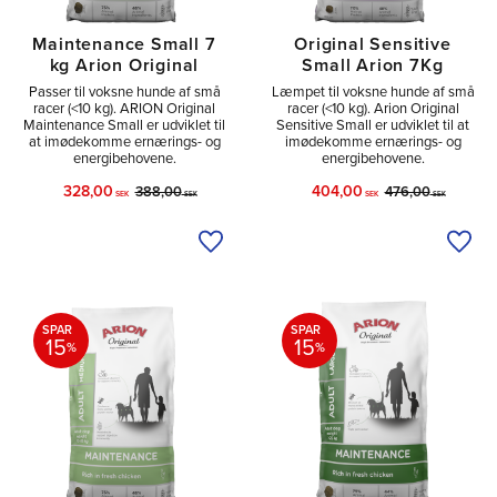
Maintenance Small 7
Original Sensitive
kg Arion Original
Small Arion 7Kg
Passer til voksne hunde af små
Læmpet til voksne hunde af små
racer (<10 kg). ARION Original
racer (<10 kg). Arion Original
Maintenance Small er udviklet til
Sensitive Small er udviklet til at
at imødekomme ernærings- og
imødekomme ernærings- og
energibehovene.
energibehovene.
328,00
404,00
388,00
476,00
SEK
SEK
SEK
SEK
Tilføj til ønskeliste
Tilfø
SPAR
SPAR
15
15
%
%