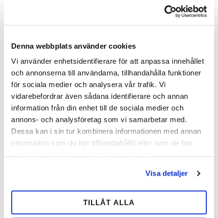
Denna webbplats använder cookies
Natural Classic Cup 15
Aveve Fiber Mix 12 kg
Vi använder enhetsidentifierare för att anpassa innehållet
Kg
AVEVE Fiber Mix er en græs- og
och annonserna till användarna, tillhandahålla funktioner
urtemix, der kombinerer
Natural Classic Cup er en
timotejgræs og esparsette samt
för sociala medier och analysera vår trafik. Vi
havrefri, pelletiseret fuldfoder -
tilsat hørfrøolie.
udviklet til alle slags sports- og
vidarebefordrar även sådana identifierare och annan
avlsheste.
information från din enhet till de sociala medier och
166,00
214,00
184,00
236,00
SEK
SEK
SEK
SEK
annons- och analysföretag som vi samarbetar med.
Dessa kan i sin tur kombinera informationen med annan
Tilføj til ønskeliste
Tilfø
information som du har tillhandahållit eller som de har
samlat in när du har använt deras tjänster.
Visa detaljer
SPAR
SPAR
11
10
%
%
TILLÅT ALLA