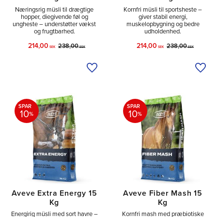
Næringsrig müsli til drægtige
Kornfri müsli til sportsheste –
hopper, diegivende føl og
giver stabil energi,
ungheste – understøtter vækst
muskelopbygning og bedre
og frugtbarhed.
udholdenhed.
214,00
214,00
238,00
238,00
SEK
SEK
SEK
SEK
Tilføj til ønskeliste
Tilfø
SPAR
SPAR
10
10
%
%
Aveve Extra Energy 15
Aveve Fiber Mash 15
Kg
Kg
Energirig müsli med sort havre –
Kornfri mash med præbiotiske