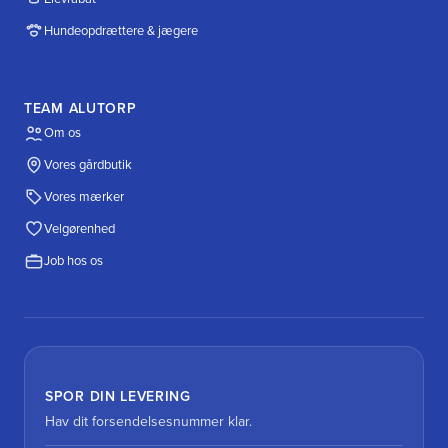
Hundeopdrættere & jægere
TEAM ALUTORP
Om os
Vores gårdbutik
Vores mærker
Velgørenhed
Job hos os
SPOR DIN LEVERING
Hav dit forsendelsesnummer klar.