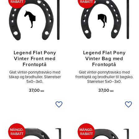
RABATT
RABATT
Legend Flat Pony
Legend Flat Pony
Vinter Front med
Vinter Bag med
Frontoptå
Frontoptå
Glat vinter-ponnytravsko med
Glat vinter-ponnytravsko med
tåkap og brodhuller. Størrelser
frontoptå og brodhuller til bagsko.
5x0–3x0.
Størrelser 5x0–3x0.
37,00
37,00
SEK
SEK
Tilføj til ønskeliste
Tilfø
MÄNGD-
MÄNGD-
RABATT
RABATT