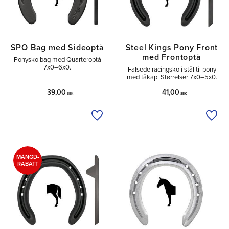
SPO Bag med Sideoptå
Steel Kings Pony Front
med Frontoptå
Ponysko bag med Quarteroptå
7x0–6x0.
Falsede racingsko i stål til pony
med tåkap. Størrelser 7x0–5x0.
39,00
41,00
SEK
SEK
Tilføj til ønskeliste
Tilfø
MÄNGD-
RABATT