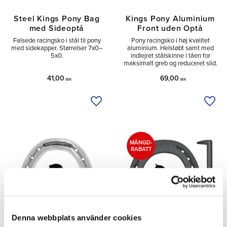
Steel Kings Pony Bag
Kings Pony Aluminium
med Sideoptå
Front uden Optå
Falsede racingsko i stål til pony
Pony racingsko i høj kvalitet
med sidekapper. Størrelser 7x0–
aluminium. Helstøbt samt med
5x0.
indlejret stålskinne i tåen for
maksimalt greb og reduceret slid.
41,00
69,00
SEK
SEK
Tilføj til ønskeliste
Tilfø
MÄNGD-
RABATT
Denna webbplats använder cookies