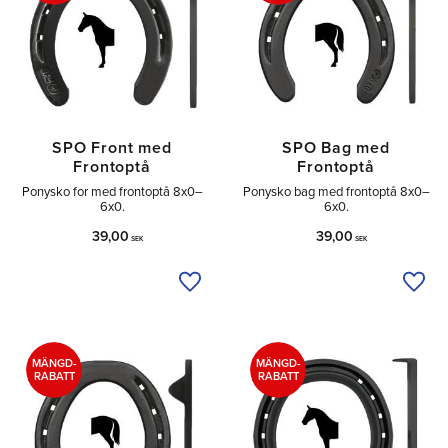
SPO Front med
SPO Bag med
Frontoptå
Frontoptå
Ponysko for med frontoptå 8x0–
Ponysko bag med frontoptå 8x0–
6x0.
6x0.
39,00
39,00
SEK
SEK
Tilføj til ønskeliste
Tilfø
MÄNGD-
MÄNGD-
RABATT
RABATT