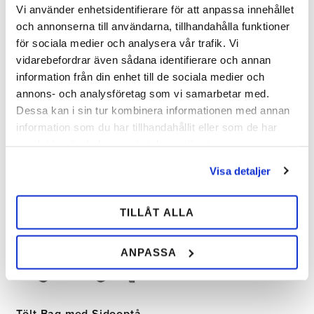
Kings Pony Aluminium
Tölt Front med
Vi använder enhetsidentifierare för att anpassa innehållet
Bag uden Optå
Frontoptå
och annonserna till användarna, tillhandahålla funktioner
Let pony-racingsko i aluminium
Skoen er specialdesignet til
för sociala medier och analysera vår trafik. Vi
bag, helfalsede med indlagt
islandsheste. Den er asymmetrisk
vidarebefordrar även sådana identifierare och annan
stålskinne i tåen. Str. 7x0–5x0.
og passer perfekt til
islandshestens hovform. Størrelse
information från din enhet till de sociala medier och
3x0 - 1.
annons- och analysföretag som vi samarbetar med.
69,00
34,00
SEK
SEK
Dessa kan i sin tur kombinera informationen med annan
information som du har tillhandahållit eller som de har
Tilføj til ønskeliste
Tilfø
samlat in när du har använt deras tjänster.
Visa detaljer
MÄNGD-
RABATT
TILLÅT ALLA
ANPASSA