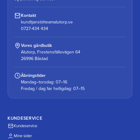
Kontakt
kundtjanst@teamalutorp.se
0727-434 434
Vores gårdbutik
Alutorp, Frestensfällevägen 64
26996 Båstad
Åbningstider
Mandag–torsdag: 07–16
Fredag / dag før helligdag: 07–15
KUNDESERVICE
Kundeservice
Mine sider