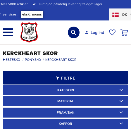
Over 5000 artikler
Hurtig og pålidelig levering fra eget lager
Menu
Priser vises
ekskl. moms
DK
INDK
Log ind
ØNSKE
KERCKHEART SKOR
HESTESKO
PONYSKO
KERCKHEART SKOR
FILTRE
KATEGORI
Ridskor
4
Travskor
4
MATERIAL
Järn
11
Aluminium
2
FRAM/BAK
Galoppskor
4
Ponnyskor
11
Fram
6
Bak
7
KAPPOR