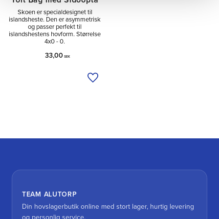
Tölt Bag med Sidooptå
Skoen er specialdesignet til
islandsheste. Den er asymmetrisk
og passer perfekt til
islandshestens hovform. Størrelse
4x0 - 0.
33,00
SEK
Tilføj til ønskeliste
TEAM ALUTORP
Din hovslagerbutik online med stort lager, hurtig levering
og personlig service.