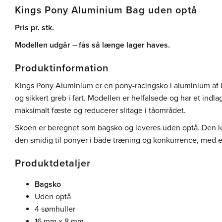
Kings Pony Aluminium Bag uden optå
Pris pr. stk.
Modellen udgår – fås så længe lager haves.
Produktinformation
Kings Pony Aluminium er en pony-racingsko i aluminium af høj
og sikkert greb i fart. Modellen er helfalsede og har et indla
maksimalt fæste og reducerer slitage i tåområdet.
Skoen er beregnet som bagsko og leveres uden optå. Den l
den smidig til ponyer i både træning og konkurrence, med en
Produktdetaljer
Bagsko
Uden optå
4 sømhuller
16 mm x 8 mm