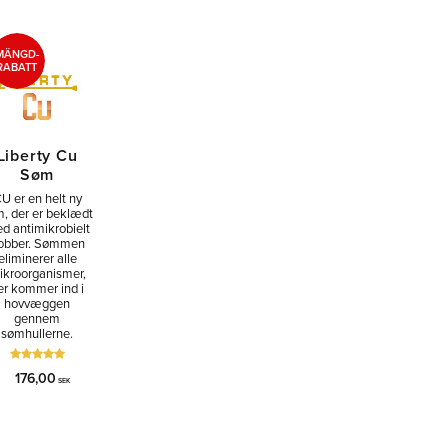
MÄNGD-
RABATT
Liberty Cu
Søm
U er en helt ny
, der er beklædt
d antimikrobielt
obber. Sømmen
eliminerer alle
ikroorganismer,
er kommer ind i
hovvæggen
gennem
sømhullerne.
176,00
SEK