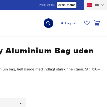
Priser vises
ekskl. moms
DK
INDKØBS
Log ind
ØNSKELIS
y Aluminium Bag uden
nium bag, helfalsede med indlagt stålskinne i tåen. Str. 7x0–