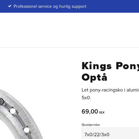
Professionel service og hurtig support
Kings Pon
Optå
Let pony-racingsko i alumi
5x0.
69,00
SEK
Skostørrelse