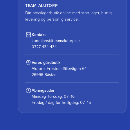
TEAM ALUTORP
Din hovslagerbutik online med stort lager, hurtig
levering og personlig service.
Kontakt
kundtjanst@teamalutorp.se
0727-434 434
Vores gårdbutik
Alutorp, Frestensfällevägen 64
26996 Båstad
Åbningstider
Mandag–torsdag: 07–16
Fredag / dag før helligdag: 07–15