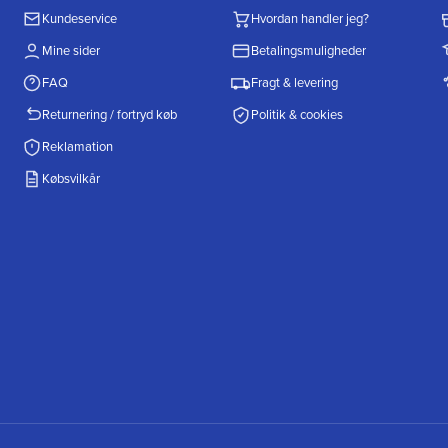
Kundeservice
Hvordan handler jeg?
Mine sider
Betalingsmuligheder
FAQ
Fragt & levering
Returnering / fortryd køb
Politik & cookies
Reklamation
Købsvilkår