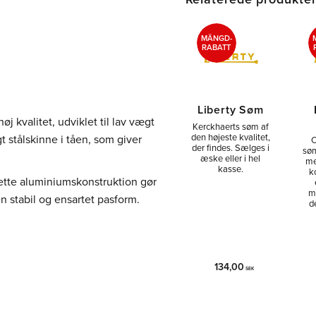
MÄNGD-
RABATT
Liberty Søm
 kvalitet, udviklet til lav vægt
Kerckhaerts søm af
den højeste kvalitet,
gt stålskinne i tåen, som giver
C
der findes. Sælges i
søm
æske eller i hel
me
kasse.
k
ette aluminiumskonstruktion gør
m
 stabil og ensartet pasform.
d
134,00
SEK