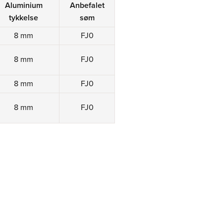
Aluminium
Anbefalet
tykkelse
søm
8 mm
FJ0
8 mm
FJ0
8 mm
FJ0
8 mm
FJ0