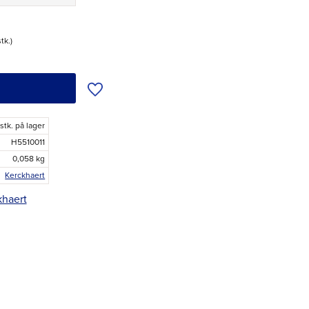
stk.
Tilføj til ønskeliste
 stk. på lager
H5510011
0,058 kg
Kerckhaert
khaert
r