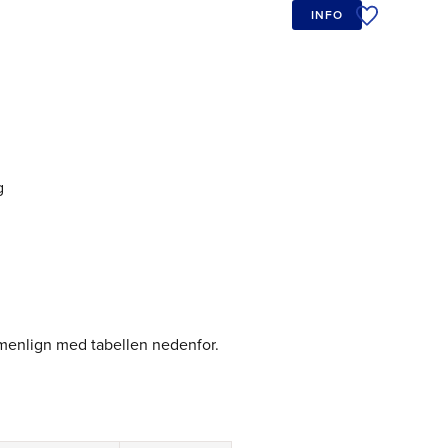
INFO
Tilføj til øn
g
menlign med tabellen nedenfor.