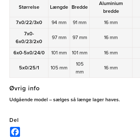
Aluminium
Størrelse
Længde
Bredde
bredde
7x0/22/3x0
94 mm
91 mm
16 mm
7x0-
97 mm
97 mm
16 mm
6x0/23/2x0
6x0-5x0/24/0
101 mm
101 mm
16 mm
105
5x0/25/1
105 mm
16 mm
mm
Øvrig info
Udgående model – sælges så længe lager haves.
Del
Facebook