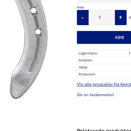
Antal
-
+
KØB
Lagerstatus
1
Artikelnr.
Vægt
Producent
Vis alle produkter fra Kerc
Giv en bedømmelse!
Relaterede produkte