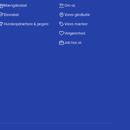
Mængderabat
Om os
Elevrabat
Vores gårdbutik
Hundeopdrættere & jægere
Vores mærker
Velgørenhed
Job hos os