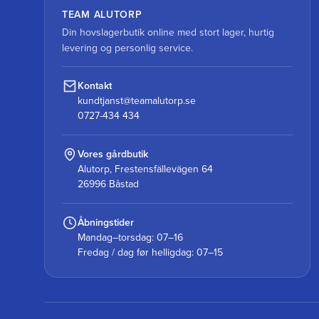
TEAM ALUTORP
Din hovslagerbutik online med stort lager, hurtig
levering og personlig service.
Kontakt
kundtjanst@teamalutorp.se
0727-434 434
Vores gårdbutik
Alutorp, Frestensfällevägen 64
26996 Båstad
Åbningstider
Mandag–torsdag: 07–16
Fredag / dag før helligdag: 07–15