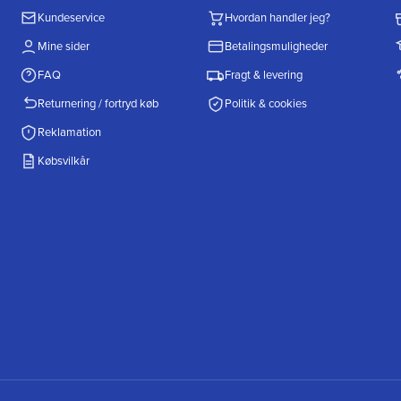
Kundeservice
Hvordan handler jeg?
Mine sider
Betalingsmuligheder
FAQ
Fragt & levering
Returnering / fortryd køb
Politik & cookies
Reklamation
Købsvilkår