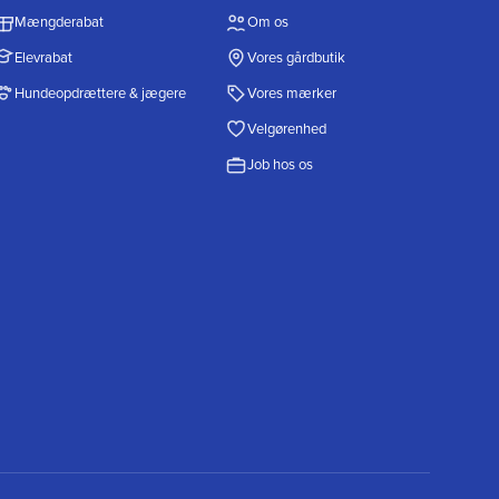
Mængderabat
Om os
Elevrabat
Vores gårdbutik
Hundeopdrættere & jægere
Vores mærker
Velgørenhed
Job hos os