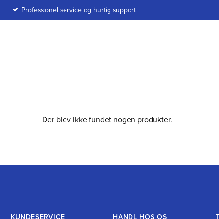
Professionel service og hurtig support
Der blev ikke fundet nogen produkter.
KUNDESERVICE
HANDL HOS OS