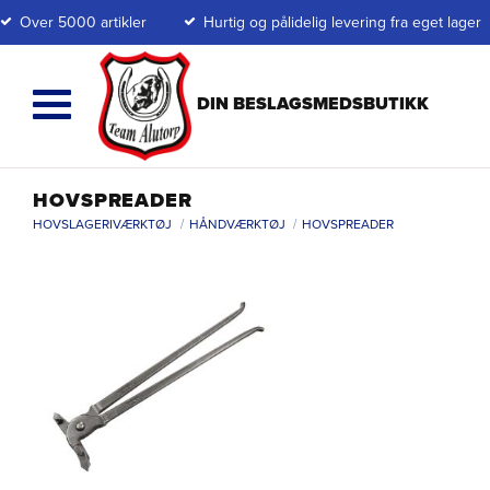
Over 5000 artikler
Hurtig og pålidelig levering fra eget lager
HOVSPREADER
HOVSLAGERIVÆRKTØJ
HÅNDVÆRKTØJ
HOVSPREADER