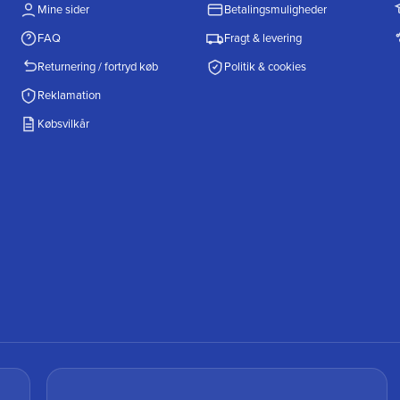
Mine sider
Betalingsmuligheder
FAQ
Fragt & levering
Returnering / fortryd køb
Politik & cookies
Reklamation
Købsvilkår