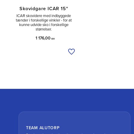
Skovidgare ICAR 15"
ICAR skovidere med indbyggede
tænder i forskellige vinkler - for at
kunne udvide sko i forskellige
størrelser.
1 176,00
SEK
Tilføj til ønskeliste
TEAM ALUTORP