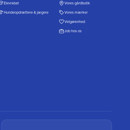
Elevrabat
Vores gårdbutik
Hundeopdrættere & jægere
Vores mærker
Velgørenhed
Job hos os