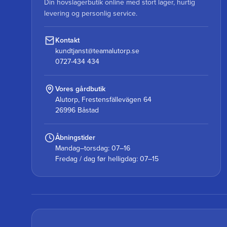
Din hovslagerbutik online med stort lager, hurtig
levering og personlig service.
Kontakt
kundtjanst@teamalutorp.se
0727-434 434
Vores gårdbutik
Alutorp, Frestensfällevägen 64
26996 Båstad
Åbningstider
Mandag–torsdag: 07–16
Fredag / dag før helligdag: 07–15