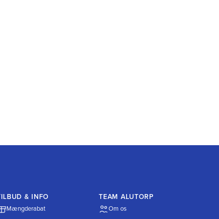
TILBUD & INFO
TEAM ALUTORP
Mængderabat
Om os