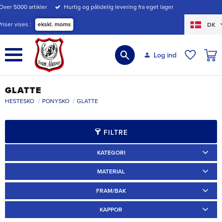
Over 5000 artikler
Hurtig og pålidelig levering fra eget lager
Menu
Priser vises
ekskl. moms
DK
INDK
Log ind
ØNSKE
GLATTE
HESTESKO
PONYSKO
GLATTE
FILTRE
KATEGORI
Ridskor
10
Travskor
3
MATERIAL
Järn
14
Aluminium
1
FRAM/BAK
Ponnyskor
12
Arbetsskor
2
Fram
8
Bak
8
KAPPOR