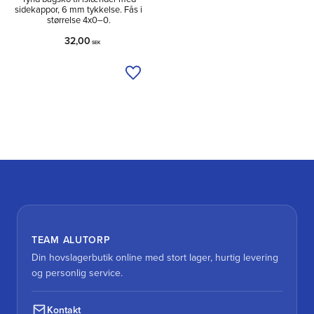
sidekappor, 6 mm tykkelse. Fås i
størrelse 4x0–0.
32,00
SEK
Tilføj til ønskeliste
TEAM ALUTORP
Din hovslagerbutik online med stort lager, hurtig levering
og personlig service.
Kontakt