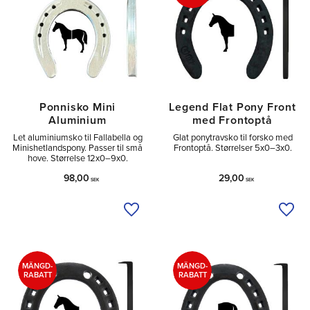
Ponnisko Mini
Legend Flat Pony Front
Aluminium
med Frontoptå
Let aluminiumsko til Fallabella og
Glat ponytravsko til forsko med
Minishetlandspony. Passer til små
Frontoptå. Størrelser 5x0–3x0.
hove. Størrelse 12x0–9x0.
98,00
29,00
SEK
SEK
Tilføj til ønskeliste
Tilfø
MÄNGD-
MÄNGD-
RABATT
RABATT