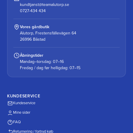
kundtjanst@teamalutorp.se
0727-434 434
Vores gårdbutik
Alutorp, Frestensfällevägen 64
26996 Båstad
Åbningstider
Mandag–torsdag: 07–16
Fredag / dag før helligdag: 07–15
KUNDESERVICE
Kundeservice
Mine sider
FAQ
Returnering / fortryd køb