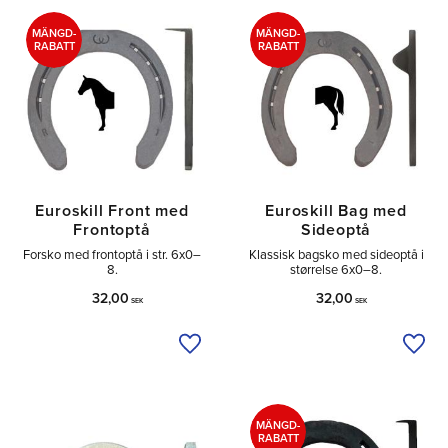
Tå
9
Sido
5
MÄNGD-
MÄNGD-
RABATT
RABATT
Utan
1
Euroskill Front med
Euroskill Bag med
Frontoptå
Sideoptå
Forsko med frontoptå i str. 6x0–
Klassisk bagsko med sideoptå i
8.
størrelse 6x0–8.
32,00
32,00
SEK
SEK
Tilføj til ønskeliste
Tilfø
MÄNGD-
RABATT