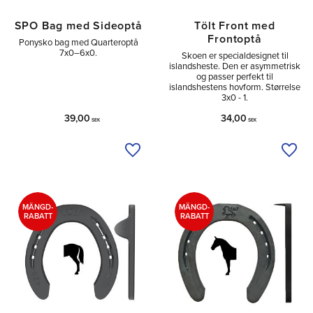
SPO Bag med Sideoptå
Tölt Front med
Frontoptå
Ponysko bag med Quarteroptå
7x0–6x0.
Skoen er specialdesignet til
islandsheste. Den er asymmetrisk
og passer perfekt til
islandshestens hovform. Størrelse
3x0 - 1.
39,00
34,00
SEK
SEK
Tilføj til ønskeliste
Tilfø
MÄNGD-
MÄNGD-
RABATT
RABATT