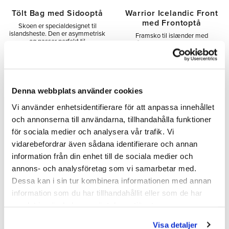
Tölt Bag med Sidooptå
Warrior Icelandic Front
med Frontoptå
Skoen er specialdesignet til
islandsheste. Den er asymmetrisk
Framsko til islænder med
og passer perfekt til
tåkappe og FEIF-godkendt
islandshestens hovform. Størrelse
design. Fås i størrelse 3x0–1.
4x0 - 0.
33,00
33,00
SEK
SEK
Denna webbplats använder cookies
Tilføj til ønskeliste
Tilfø
Vi använder enhetsidentifierare för att anpassa innehållet
och annonserna till användarna, tillhandahålla funktioner
för sociala medier och analysera vår trafik. Vi
MÄNGD-
MÄNGD-
vidarebefordrar även sådana identifierare och annan
RABATT
RABATT
information från din enhet till de sociala medier och
annons- och analysföretag som vi samarbetar med.
Dessa kan i sin tur kombinera informationen med annan
information som du har tillhandahållit eller som de har
samlat in när du har använt deras tjänster.
Visa detaljer
Warrior Icelandic Extra
Warrior Icelandic Bag