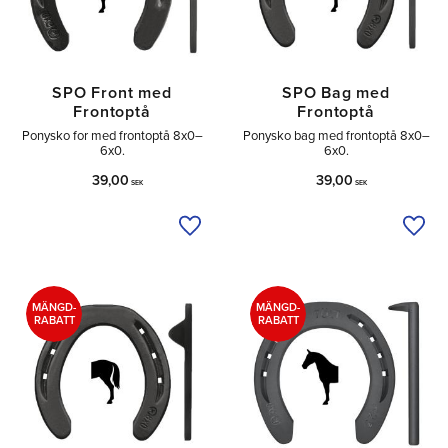
SPO Front med
SPO Bag med
Frontoptå
Frontoptå
Ponysko for med frontoptå 8x0–
Ponysko bag med frontoptå 8x0–
6x0.
6x0.
39,00
39,00
SEK
SEK
Tilføj til ønskeliste
Tilfø
MÄNGD-
MÄNGD-
RABATT
RABATT