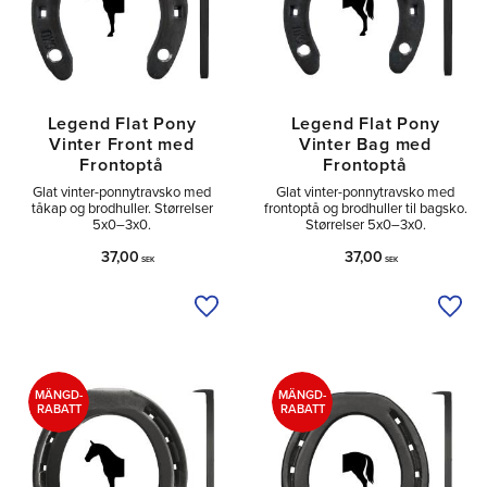
Legend Flat Pony
Legend Flat Pony
Vinter Front med
Vinter Bag med
Frontoptå
Frontoptå
Glat vinter-ponnytravsko med
Glat vinter-ponnytravsko med
tåkap og brodhuller. Størrelser
frontoptå og brodhuller til bagsko.
5x0–3x0.
Størrelser 5x0–3x0.
37,00
37,00
SEK
SEK
Tilføj til ønskeliste
Tilfø
MÄNGD-
MÄNGD-
RABATT
RABATT