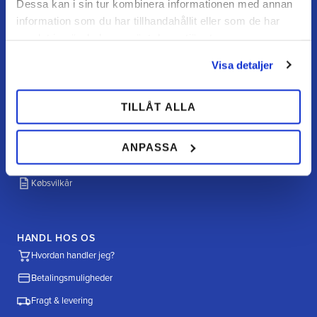
Dessa kan i sin tur kombinera informationen med annan
information som du har tillhandahållit eller som de har
samlat in när du har använt deras tjänster.
KUNDESERVICE
Visa detaljer
Kundeservice
Mine sider
TILLÅT ALLA
FAQ
Returnering / fortryd køb
ANPASSA
Reklamation
Købsvilkår
HANDL HOS OS
Hvordan handler jeg?
Betalingsmuligheder
Fragt & levering