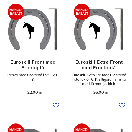
Tå
2
Sido
2
MÄNGD-
MÄNGD-
RABATT
RABATT
Euroskill Front med
Euroskill Extra Front
Frontoptå
med Frontoptå
Forsko med frontoptå i str. 6x0–
Euroskill Extra For med Frontoptå
8.
i storlek 0–6. Kraftigare framsko
med 10 mm tjocklek.
32,00
36,00
SEK
SEK
Tilføj til ønskeliste
Tilfø
MÄNGD-
MÄNGD-