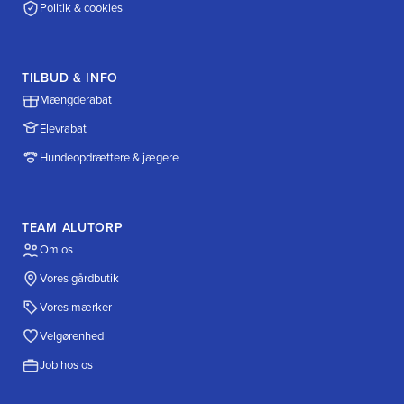
Politik & cookies
TILBUD & INFO
Mængderabat
Elevrabat
Hundeopdrættere & jægere
TEAM ALUTORP
Om os
Vores gårdbutik
Vores mærker
Velgørenhed
Job hos os