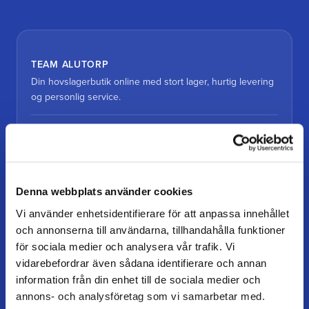
TEAM ALUTORP
Din hovslagerbutik online med stort lager, hurtig levering
og personlig service.
Kontakt
kundtjanst@teamalutorp.se
0727-434 434
Denna webbplats använder cookies
Vores gårdbutik
Vi använder enhetsidentifierare för att anpassa innehållet
Alutorp, Frestensfällevägen 64
26996 Båstad
och annonserna till användarna, tillhandahålla funktioner
för sociala medier och analysera vår trafik. Vi
vidarebefordrar även sådana identifierare och annan
Åbningstider
information från din enhet till de sociala medier och
Mandag–torsdag: 07–16
Fredag / dag før helligdag: 07–15
annons- och analysföretag som vi samarbetar med.