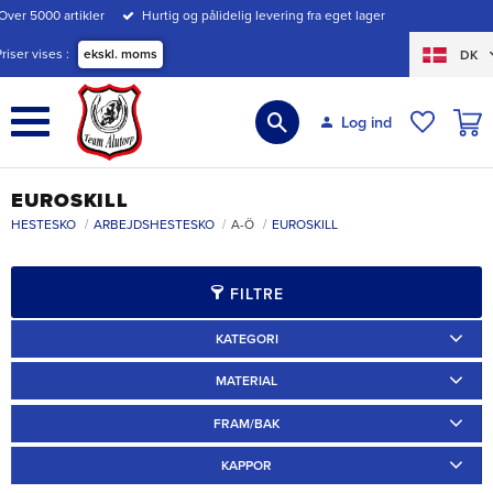
Over 5000 artikler
Hurtig og pålidelig levering fra eget lager
Menu
Priser vises
ekskl. moms
DK
INDK
Log ind
ØNSKE
EUROSKILL
HESTESKO
ARBEJDSHESTESKO
A-Ö
EUROSKILL
FILTRE
KATEGORI
Ridskor
4
Ponnyskor
2
MATERIAL
Järn
4
FRAM/BAK
Arbetsskor
2
Fram
2
Bak
2
KAPPOR