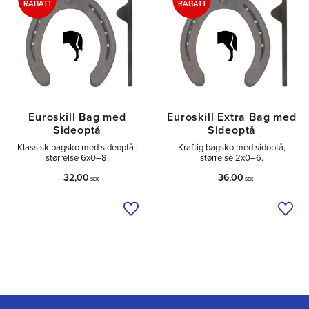
RABATT
RABATT
Euroskill Bag med
Euroskill Extra Bag med
Sideoptå
Sideoptå
Klassisk bagsko med sideoptå i
Kraftig bagsko med sidoptå,
størrelse 6x0–8.
størrelse 2x0–6.
32,00
36,00
SEK
SEK
Tilføj til ønskeliste
Tilfø