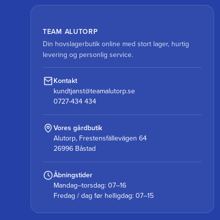
TEAM ALUTORP
Din hovslagerbutik online med stort lager, hurtig
levering og personlig service.
Kontakt
kundtjanst@teamalutorp.se
0727-434 434
Vores gårdbutik
Alutorp, Frestensfällevägen 64
26996 Båstad
Åbningstider
Mandag–torsdag: 07–16
Fredag / dag før helligdag: 07–15