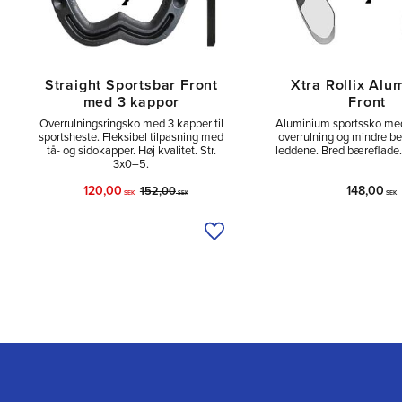
Straight Sportsbar Front
Xtra Rollix Alu
med 3 kappor
Front
Overrulningsringsko med 3 kapper til
Aluminium sportssko me
sportsheste. Fleksibel tilpasning med
overrulning og mindre be
tå- og sidokapper. Høj kvalitet. Str.
leddene. Bred bæreflade.
3x0–5.
120,00
148,00
152,00
SEK
SEK
SEK
Tilføj til ønskeliste