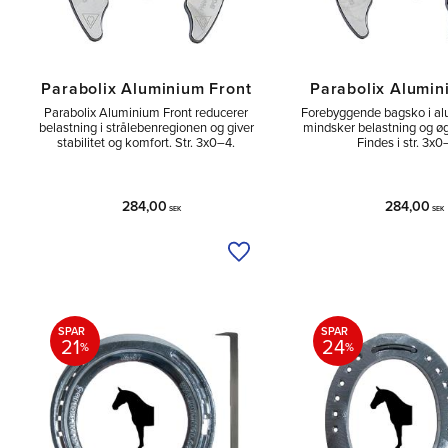
Parabolix Aluminium Front
Parabolix Alumi
Parabolix Aluminium Front reducerer
Forebyggende bagsko i al
belastning i strålebenregionen og giver
mindsker belastning og øge
stabilitet og komfort. Str. 3x0–4.
Findes i str. 3x0
284,00
284,00
SEK
SEK
Tilføj til ønskeliste
SPAR
SPAR
21
24
%
%