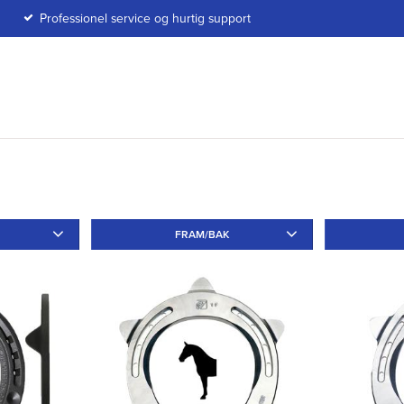
Professionel service og hurtig support
FRAM/BAK
Järn
5
Fram
14
Bak
4
Tå
11
Utan
1