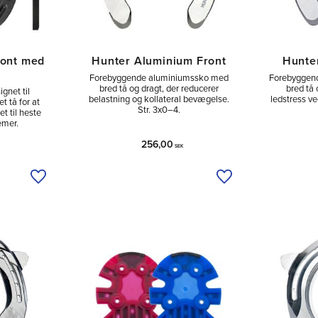
ront med
Hunter Aluminium Front
Hunte
Forebyggende aluminiumssko med
Forebyggen
bred tå og dragt, der reducerer
bred tå 
gnet til
belastning og kollateral bevægelse.
ledstress ve
t tå for at
Str. 3x0–4.
et til heste
emer.
256,00
SEK
Tilføj til ønskeliste
Tilføj til ønskeliste