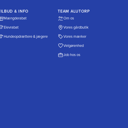
TILBUD & INFO
TEAM ALUTORP
Mængderabat
Om os
Elevrabat
Vores gårdbutik
Hundeopdrættere & jægere
Vores mærker
Velgørenhed
Job hos os