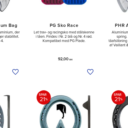
nium Bag
PG Sko Race
PHR A
uminium, der
Let trav- og racingsko med stålskenne
Aluminiums
r stabilitet.
i tåen. Findes i Nr. 2 blå og Nr. 4 rød.
spring.
–4.
Kompatibel med PG Plade.
tåafslibning
af Vaillant
92,00
SEK
Tilføj til ønskeliste
Tilføj til ønskeliste
SPAR
SPAR
21
21
%
%