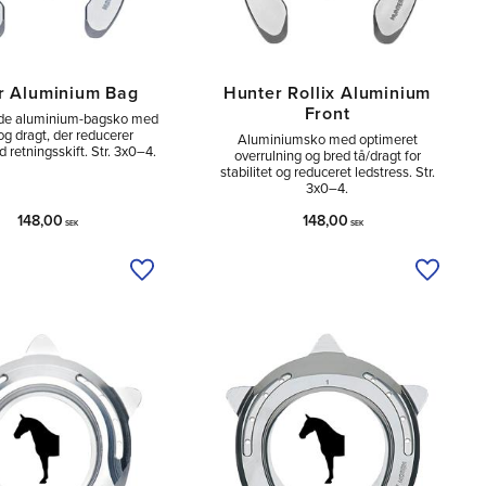
r Aluminium Bag
Hunter Rollix Aluminium
Front
de aluminium-bagsko med
og dragt, der reducerer
Aluminiumsko med optimeret
d retningsskift. Str. 3x0–4.
overrulning og bred tå/dragt for
stabilitet og reduceret ledstress. Str.
3x0–4.
148,00
148,00
SEK
SEK
Tilføj til ønskeliste
Tilføj ti