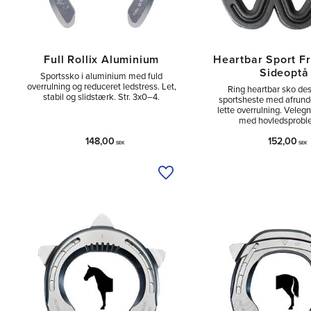
Full Rollix Aluminium
Heartbar Sport F
Sideoptå
Sportssko i aluminium med fuld
overrulning og reduceret ledstress. Let,
Ring heartbar sko desi
stabil og slidstærk. Str. 3x0–4.
sportsheste med afrunde
lette overrulning. Velegn
med hovledsprobl
148,00
152,00
SEK
SEK
Tilføj til ønskeliste