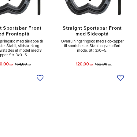
t Sportsbar Front
Straight Sportsbar Front
d Frontoptå
med Sideoptå
gsringsko med tåkappe til
Overrulningsringsko med sidokapper
te. Stabil, slidstærk og
til sportsheste. Stabil og veludført
 Erstattes af model med 3
mode. Str. 3x0–5.
pper. Str. 3x0–5.
30,00
120,00
164,00
152,00
SEK
SEK
SEK
SEK
Tilføj til ønskeliste
Tilføj ti