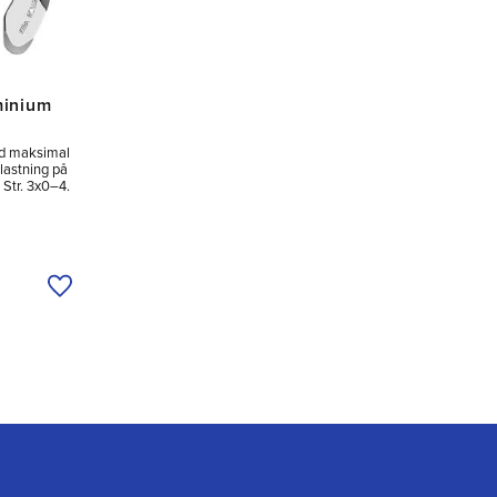
minium
d maksimal
lastning på
 Str. 3x0–4.
Tilføj til ønskeliste