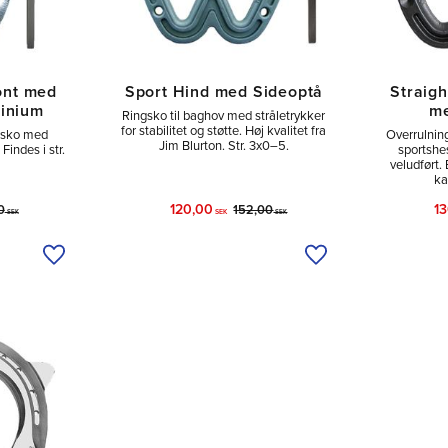
ont med
Sport Hind med Sideoptå
Straigh
minium
me
Ringsko til baghov med stråletrykker
for stabilitet og støtte. Høj kvalitet fra
orsko med
Overrulnin
Jim Blurton. Str. 3x0–5.
Findes i str.
sportshes
veludført.
ka
120,00
1
0
152,00
SEK
SEK
SEK
Tilføj til ønskeliste
Tilføj til ønskeliste