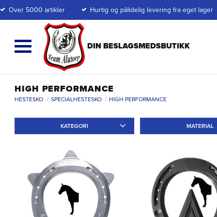
Over 5000 artikler
Hurtig og pålidelig levering fra eget lager
HIGH PERFORMANCE
HESTESKO
SPECIALHESTESKO
HIGH PERFORMANCE
KATEGORI
MATERIAL
Travskor
1
Specialskor
16
Annat
1
Aluminium
11