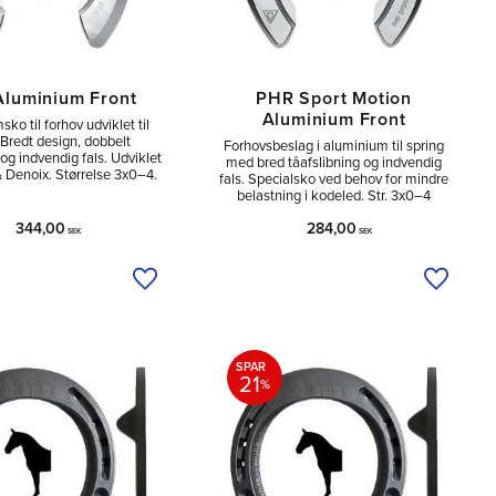
luminium Front
PHR Sport Motion
Aluminium Front
ko til forhov udviklet til
 Bredt design, dobbelt
Forhovsbeslag i aluminium til spring
 og indvendig fals. Udviklet
med bred tåafslibning og indvendig
 & Denoix. Størrelse 3x0–4.
fals. Specialsko ved behov for mindre
belastning i kodeled. Str. 3x0–4
344,00
284,00
SEK
SEK
Tilføj til ønskeliste
Tilføj ti
SPAR
21
%