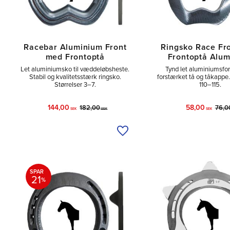
Racebar Aluminium Front
Ringsko Race Fr
med Frontoptå
Frontoptå Alu
Let aluminiumsko til væddeløbsheste.
Tynd let aluminiumsf
Stabil og kvalitetsstærk ringsko.
forstærket tå og tåkappe. 
Størrelser 3–7.
110–115.
144,00
58,00
182,00
76,0
SEK
SEK
SEK
Tilføj til ønskeliste
SPAR
21
%