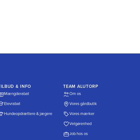
TILBUD & INFO
TEAM ALUTORP
Mængderabat
Om os
Elevrabat
Vores gårdbutik
Hundeopdrættere & jægere
Vores mærker
Velgørenhed
Job hos os