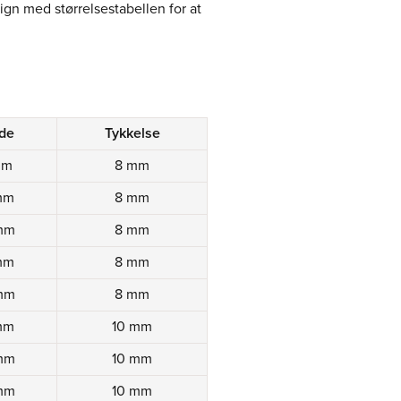
n med størrelsestabellen for at
de
Tykkelse
mm
8 mm
mm
8 mm
mm
8 mm
mm
8 mm
mm
8 mm
mm
10 mm
mm
10 mm
mm
10 mm