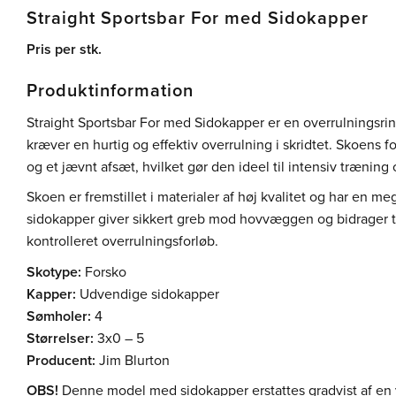
Straight Sportsbar For med Sidokapper
Pris per stk.
Produktinformation
Straight Sportsbar For med Sidokapper er en overrulningsring
kræver en hurtig og effektiv overrulning i skridtet. Skoens f
og et jævnt afsæt, hvilket gør den ideel til intensiv trænin
Skoen er fremstillet i materialer af høj kvalitet og har en me
sidokapper giver sikkert greb mod hovvæggen og bidrager ti
kontrolleret overrulningsforløb.
Skotype:
Forsko
Kapper:
Udvendige sidokapper
Sømholer:
4
Størrelser:
3x0 – 5
Producent:
Jim Blurton
OBS!
Denne model med sidokapper erstattes gradvist af en 