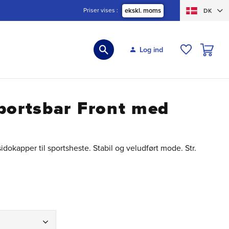
Priser vises
ekskl. moms
DK
INDKØBS
Log ind
ØNSKELIS
portsbar Front med
dokapper til sportsheste. Stabil og veludført mode. Str.