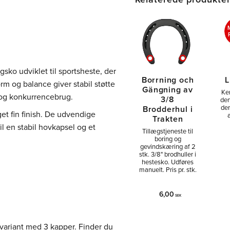
sko udviklet til sportsheste, der
Borrning och
L
orm og balance giver stabil støtte
Gängning av
Ke
g og konkurrencebrug.
3/8
den
der
Brodderhul i
get fin finish. De udvendige
æ
Trakten
l en stabil hovkapsel og et
Tillægstjeneste til
boring og
gevindskæring af 2
stk. 3/8" brodhuller i
hestesko. Udføres
manuelt. Pris pr. stk.
6,00
SEK
variant med 3 kapper. Finder du