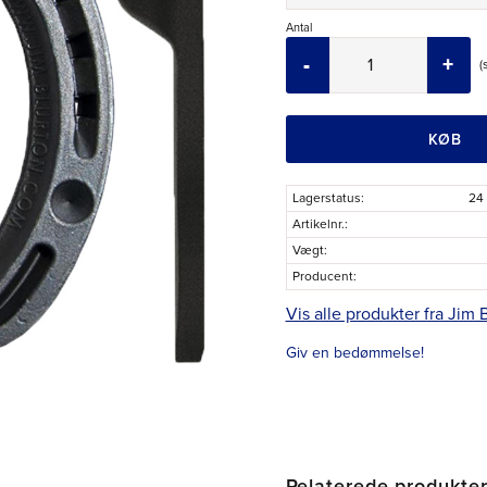
Antal
-
+
KØB
Lagerstatus
24 
Artikelnr.
Vægt
Producent
Vis alle produkter fra Jim 
Giv en bedømmelse!
Relaterede produkte