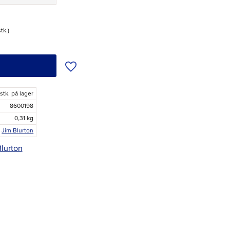
stk.
Tilføj til ønskeliste
stk. på lager
8600198
0,31 kg
Jim Blurton
Blurton
r