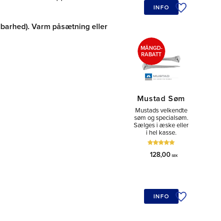
INFO
Tilføj til øn
barhed). Varm påsætning eller
MÄNGD-
RABATT
Mustad Søm
Mustads velkendte
søm og specialsøm.
Sælges i æske eller
i hel kasse.
128,00
SEK
INFO
Tilføj til øn