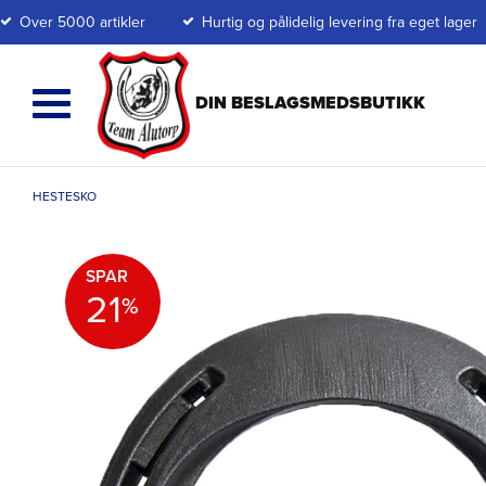
Over 5000 artikler
Hurtig og pålidelig levering fra eget lager
HESTESKO
SPAR
21
%