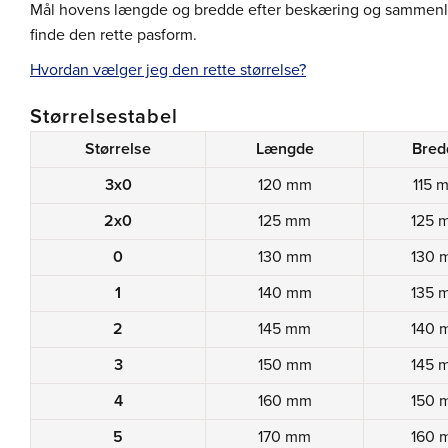
Mål hovens længde og bredde efter beskæring og sammenlig
finde den rette pasform.
Hvordan vælger jeg den rette størrelse?
Størrelsestabel
Størrelse
Længde
Bred
3x0
120 mm
115 
2x0
125 mm
125 
0
130 mm
130 
1
140 mm
135 
2
145 mm
140 
3
150 mm
145 
4
160 mm
150 
5
170 mm
160 