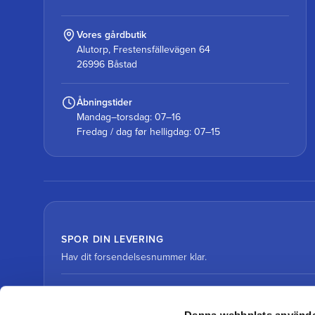
Vores gårdbutik
Alutorp, Frestensfällevägen 64
26996 Båstad
Åbningstider
Mandag–torsdag: 07–16
Fredag / dag før helligdag: 07–15
SPOR DIN LEVERING
Hav dit forsendelsesnummer klar.
Spor pakke med DHL
Denna webbplats använde