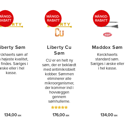
MÄNGD-
MÄNGD-
MÄNGD-
RABATT
RABATT
RABATT
iberty Søm
Liberty Cu
Maddox Søm
Søm
rckhaerts søm af
Kerckhaerts
 højeste kvalitet,
standard søm.
CU er en helt ny
 findes. Sælges i
Sælges i æske eller
søm, der er beklædt
ske eller i hel
i hel kasse.
med antimikrobielt
kasse.
kobber. Sømmen
eliminerer alle
mikroorganismer,
der kommer ind i
hovvæggen
gennem
sømhullerne.
134,00
176,00
134,00
SEK
SEK
SEK