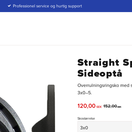
Professionel service og hurtig support
Straight S
Sideoptå
Overrulningsringsko med si
3x0–5.
Nedsat pris:
120,00
Original pris:
152,00
SEK
SEK
Skostørrelse