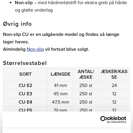
Non-slip
– med hårdmetalstift for ekstra greb på hårde
og glatte underlag
Øvrig info
Non-slip CU er en udgående model og findes så længe
lager haves.
Almindelig
Non-slip
vil fortsat blive solgt.
Størrelsestabel
ANTAL/
ÆSKER/KAS
SORT
LÆNGDE
ÆSKE
SE
CU E2
41 mm
250 st
24
CU E3
45 mm
250 st
12
CU E4
47,5 mm
250 st
12
CU E5
51 mm
250 st
12
CU E6
54 mm
250 st
12
CU E7
57 mm
250 st
12