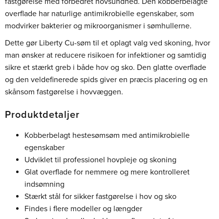
fastgørelse med forbedret hovsundhed. Den kobberbelagte
overflade har naturlige antimikrobielle egenskaber, som
modvirker bakterier og mikroorganismer i sømhullerne.
Dette gør Liberty Cu-søm til et oplagt valg ved skoning, hvor
man ønsker at reducere risikoen for infektioner og samtidig
sikre et stærkt greb i både hov og sko. Den glatte overflade
og den veldefinerede spids giver en præcis placering og en
skånsom fastgørelse i hovvæggen.
Produktdetaljer
Kobberbelagt hestesømsøm med antimikrobielle
egenskaber
Udviklet til professionel hovpleje og skoning
Glat overflade for nemmere og mere kontrolleret
indsømning
Stærkt stål for sikker fastgørelse i hov og sko
Findes i flere modeller og længder