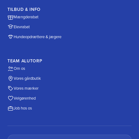
TILBUD & INFO
Mængderabat
Elevrabat
Hundeopdrættere & jægere
TEAM ALUTORP
Om os
Vores gårdbutik
Vores mærker
Velgørenhed
Job hos os