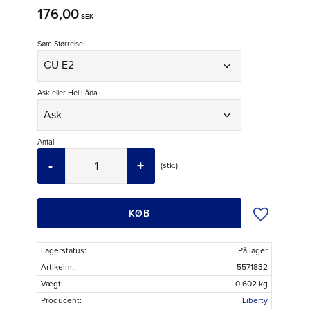
176,00
SEK
Søm Størrelse
Ask eller Hel Låda
Antal
-
+
stk.
Tilføj til øns
KØB
Lagerstatus
På lager
Artikelnr.
5571832
Vægt
0,602 kg
Producent
Liberty