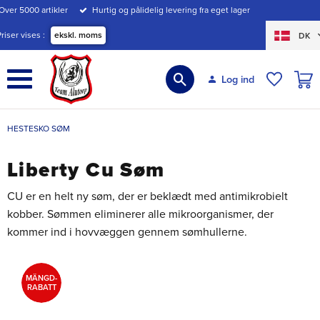
Over 5000 artikler
Hurtig og pålidelig levering fra eget lager
Menu
Priser vises
ekskl. moms
DK
INDK
Log ind
ØNSKE
HESTESKO SØM
Liberty Cu Søm
CU er en helt ny søm, der er beklædt med antimikrobielt
kobber. Sømmen eliminerer alle mikroorganismer, der
kommer ind i hovvæggen gennem sømhullerne.
MÄNGD-
RABATT