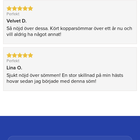
Perfekt
Velvet D.
Så nöjd över dessa. Kört kopparsömmar över ett år nu och
vill aldrig ha något annat!
Perfekt
Lina O.
Sjukt nöjd över sömmen! En stor skillnad på min hästs
hovar sedan jag började med denna söm!