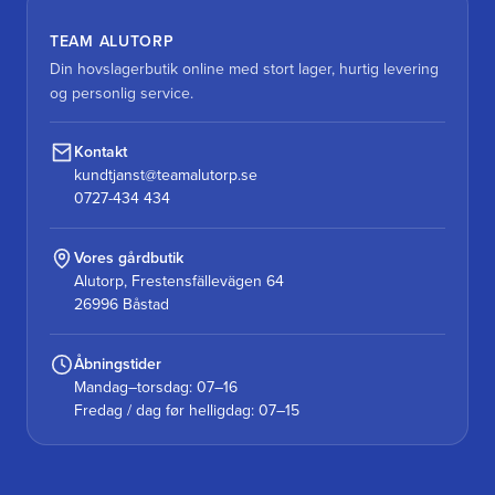
TEAM ALUTORP
Din hovslagerbutik online med stort lager, hurtig levering
og personlig service.
Kontakt
kundtjanst@teamalutorp.se
0727-434 434
Vores gårdbutik
Alutorp, Frestensfällevägen 64
26996 Båstad
Åbningstider
Mandag–torsdag: 07–16
Fredag / dag før helligdag: 07–15