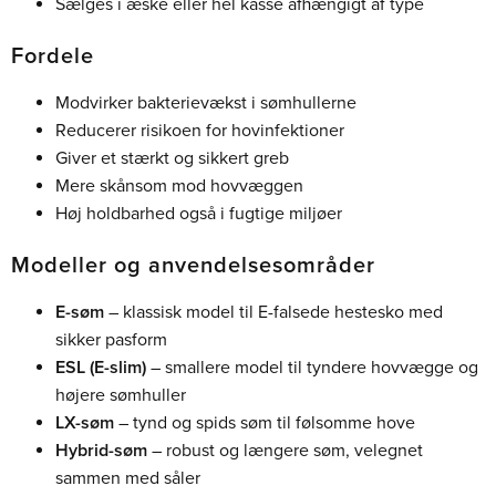
Sælges i æske eller hel kasse afhængigt af type
Fordele
Modvirker bakterievækst i sømhullerne
Reducerer risikoen for hovinfektioner
Giver et stærkt og sikkert greb
Mere skånsom mod hovvæggen
Høj holdbarhed også i fugtige miljøer
Modeller og anvendelsesområder
E-søm
– klassisk model til E-falsede hestesko med
sikker pasform
ESL (E-slim)
– smallere model til tyndere hovvægge og
højere sømhuller
LX-søm
– tynd og spids søm til følsomme hove
Hybrid-søm
– robust og længere søm, velegnet
sammen med såler