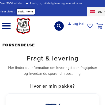
Over 5000 artikler
Hurtig og pålidelig levering fra eget lager
Menu
Priser vises
ekskl. moms
DK
Log ind
INDK
ØNSKE
FORSENDELSE
Fragt & levering
Her finder du information om leveringstider, fragtpriser
og hvordan du sporer din bestilling.
Hvor er min pakke?