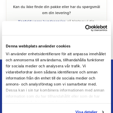
Kan du ikke finde din pakke eller har du spørgsmål
om din levering?
Kontakt vores kundeservice
, så hjælper vi dig.
Denna webbplats använder cookies
Vi använder enhetsidentifierare för att anpassa innehållet
och annonserna till användarna, tillhandahålla funktioner
för sociala medier och analysera vår trafik. Vi
vidarebefordrar även sådana identifierare och annan
information från din enhet till de sociala medier och
annons- och analysföretag som vi samarbetar med.
TEAM ALUTORP
Dessa kan i sin tur kombinera informationen med annan
Din hovslagerbutik online med stort lager, hurtig levering
information som du har tillhandahållit eller som de har
og personlig service.
samlat in när du har använt deras tjänster.
Visa detaljer