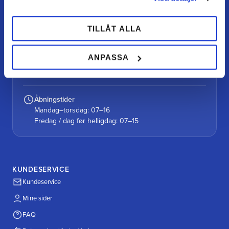
Kontakt
kundtjanst@teamalutorp.se
0727-434 434
TILLÅT ALLA
Vores gårdbutik
ANPASSA
Alutorp, Frestensfällevägen 64
26996 Båstad
Åbningstider
Mandag–torsdag: 07–16
Fredag / dag før helligdag: 07–15
KUNDESERVICE
Kundeservice
Mine sider
FAQ