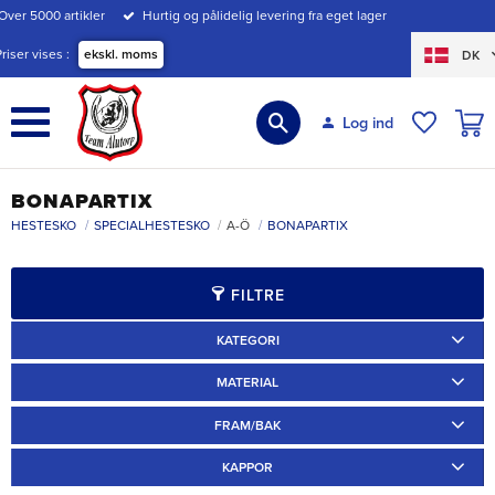
Over 5000 artikler
Hurtig og pålidelig levering fra eget lager
Menu
Priser vises
ekskl. moms
DK
INDK
Log ind
ØNSKE
BONAPARTIX
HESTESKO
SPECIALHESTESKO
A-Ö
BONAPARTIX
FILTRE
KATEGORI
Specialskor
4
MATERIAL
Aluminium
4
FRAM/BAK
Fram
4
KAPPOR