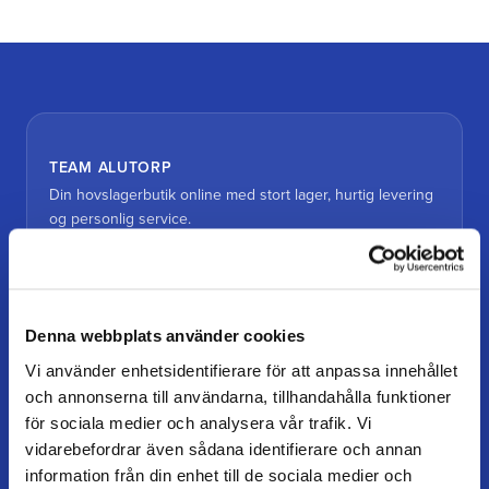
TEAM ALUTORP
Din hovslagerbutik online med stort lager, hurtig levering
og personlig service.
Kontakt
kundtjanst@teamalutorp.se
0727-434 434
Denna webbplats använder cookies
Vi använder enhetsidentifierare för att anpassa innehållet
Vores gårdbutik
och annonserna till användarna, tillhandahålla funktioner
Alutorp, Frestensfällevägen 64
för sociala medier och analysera vår trafik. Vi
26996 Båstad
vidarebefordrar även sådana identifierare och annan
information från din enhet till de sociala medier och
Åbningstider