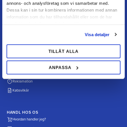
annons- och analysföretag som vi samarbetar med.
Mandag–torsdag: 07–16
Dessa kan i sin tur kombinera informationen med annan
Fredag / dag før helligdag: 07–15
information som du har tillhandahållit eller som de har
samlat in när du har använt deras tjänster.
Visa detaljer
KUNDESERVICE
Kundeservice
TILLÅT ALLA
Mine sider
FAQ
ANPASSA
Returnering / fortryd køb
Reklamation
Købsvilkår
HANDL HOS OS
Hvordan handler jeg?