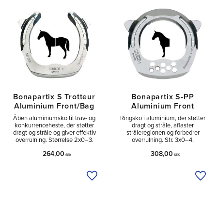
Bonapartix S Trotteur
Bonapartix S-PP
Aluminium Front/Bag
Aluminium Front
Åben aluminiumsko til trav- og
Ringsko i aluminium, der støtter
konkurrenceheste, der støtter
dragt og stråle, aflaster
dragt og stråle og giver effektiv
stråleregionen og forbedrer
overrulning. Størrelse 2x0–3.
overrulning. Str. 3x0–4.
264,00
308,00
SEK
SEK
Tilføj til ønskeliste
Tilfø