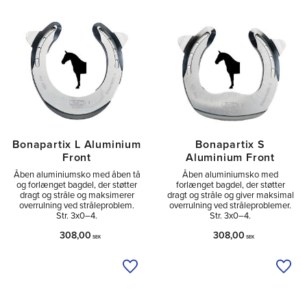
Sido
4
Bonapartix L Aluminium
Bonapartix S
Front
Aluminium Front
Åben aluminiumsko med åben tå
Åben aluminiumsko med
og forlænget bagdel, der støtter
forlænget bagdel, der støtter
dragt og stråle og maksimerer
dragt og stråle og giver maksimal
overrulning ved stråleproblem.
overrulning ved stråleproblemer.
Str. 3x0–4.
Str. 3x0–4.
308,00
308,00
SEK
SEK
Tilføj til ønskeliste
Tilfø