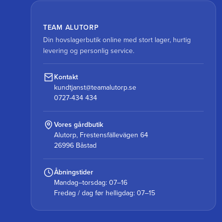
TEAM ALUTORP
Din hovslagerbutik online med stort lager, hurtig
levering og personlig service.
Kontakt
kundtjanst@teamalutorp.se
0727-434 434
Vores gårdbutik
Alutorp, Frestensfällevägen 64
26996 Båstad
Åbningstider
Mandag–torsdag: 07–16
Fredag / dag før helligdag: 07–15