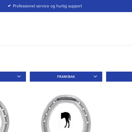
Professionel service og hurtig support
FRAM/BAK
Fram
2
Bak
2
Utan
3