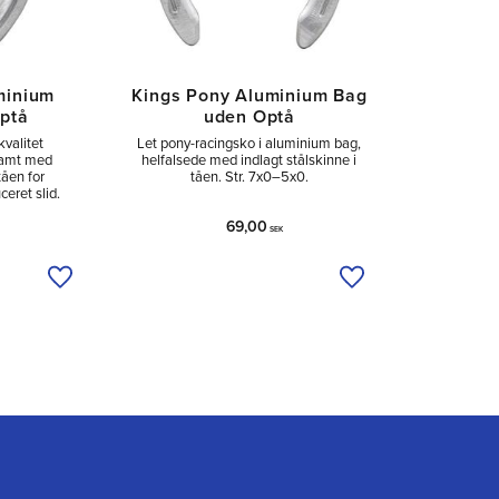
minium
Kings Pony Aluminium Bag
ptå
uden Optå
kvalitet
Let pony-racingsko i aluminium bag,
samt med
helfalsede med indlagt stålskinne i
tåen for
tåen. Str. 7x0–5x0.
eret slid.
69,00
SEK
Tilføj til ønskeliste
Tilføj til ønskeliste