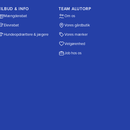
TILBUD & INFO
TEAM ALUTORP
Mængderabat
Om os
Elevrabat
Vores gårdbutik
Hundeopdrættere & jægere
Vores mærker
Velgørenhed
Job hos os