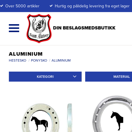
Over 5000 artikler
Hurtig og pålidelig levering fra eget lager
ALUMINIUM
HESTESKO
PONYSKO
ALUMINIUM
KATEGORI
MATERIAL
Galoppskor
2
Ponnyskor
3
Aluminium
3