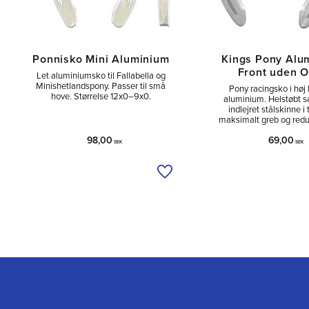
Ponnisko Mini Aluminium
Kings Pony Alu
Front uden O
Let aluminiumsko til Fallabella og
Minishetlandspony. Passer til små
Pony racingsko i høj 
hove. Størrelse 12x0–9x0.
aluminium. Helstøbt 
indlejret stålskinne i 
maksimalt greb og reduc
98,00
69,00
SEK
SEK
Tilføj til ønskeliste