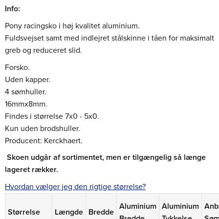
Info:
Pony racingsko i høj kvalitet aluminium.
Fuldsvejset samt med indlejret stålskinne i tåen for maksimalt
greb og reduceret slid.
Forsko.
Uden kapper.
4 sømhuller.
16mmx8mm.
Findes i størrelse 7x0 - 5x0.
Kun uden brodshuller.
Producent: Kerckhaert.
Skoen udgår af sortimentet, men er tilgængelig så længe
lageret rækker.
Hvordan vælger jeg den rigtige størrelse?
Aluminium
Aluminium
Anb
Størrelse
Længde
Bredde
Bredde
Tykkelse
Sø