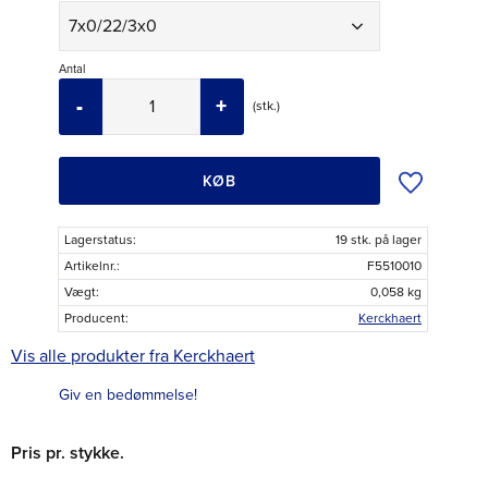
Antal
-
+
stk.
Tilføj til øns
KØB
Lagerstatus
19 stk. på lager
Artikelnr.
F5510010
Vægt
0,058 kg
Producent
Kerckhaert
Vis alle produkter fra Kerckhaert
Giv en bedømmelse!
Pris pr. stykke.