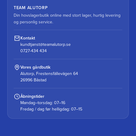
TEAM ALUTORP
Din hovslagerbutik online med stort lager, hurtig levering
og personlig service.
Kontakt
kundtjanst@teamalutorp.se
0727-434 434
Vores gårdbutik
Alutorp, Frestensfällevägen 64
26996 Båstad
Åbningstider
Mandag–torsdag: 07–16
Fredag / dag før helligdag: 07–15