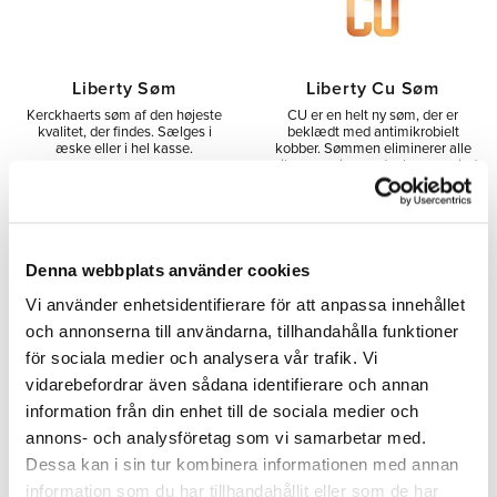
Liberty Søm
Liberty Cu Søm
Kerckhaerts søm af den højeste
CU er en helt ny søm, der er
kvalitet, der findes. Sælges i
beklædt med antimikrobielt
æske eller i hel kasse.
kobber. Sømmen eliminerer alle
mikroorganismer, der kommer ind
i hovvæggen gennem
sømhullerne.
134,00
176,00
SEK
SEK
Denna webbplats använder cookies
Vi använder enhetsidentifierare för att anpassa innehållet
och annonserna till användarna, tillhandahålla funktioner
Tilføj til ønskeliste
Tilfø
för sociala medier och analysera vår trafik. Vi
vidarebefordrar även sådana identifierare och annan
information från din enhet till de sociala medier och
annons- och analysföretag som vi samarbetar med.
Del
Dessa kan i sin tur kombinera informationen med annan
Facebook
information som du har tillhandahållit eller som de har