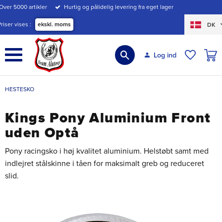
Over 5000 artikler
Hurtig og pålidelig levering fra eget lager
Menu
Priser vises
ekskl. moms
DK
INDK
Log ind
ØNSKE
HESTESKO
Kings Pony Aluminium Front
uden Optå
Pony racingsko i høj kvalitet aluminium. Helstøbt samt med
indlejret stålskinne i tåen for maksimalt greb og reduceret
slid.