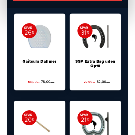
SPAR
SPAR
26
31
%
%
Gaitsula Dallmer
SSP Extra Bag uden
Optå
78,00
32,00
58,00
22,00
SEK
SEK
SEK
SEK
SPAR
SPAR
20
21
%
%