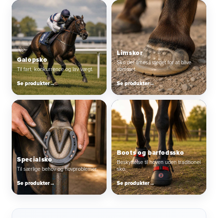
Limskor
Galopsko
Sko der limes i stedet for at blive
Til fart, konkurrence og lav vægt.
sømmet.
Se produkter
→
Se produkter
→
Boots og barfodssko
Specialsko
Beskyttelse til hoven uden traditionel
Til særlige behov og hovproblemer.
sko.
Se produkter
→
Se produkter
→