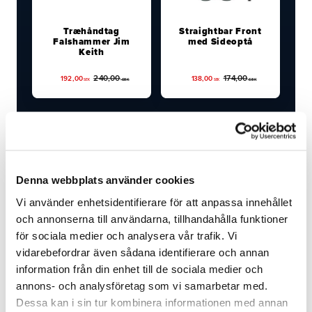
Træhåndtag
Straightbar Front
Falshammer Jim
med Sideoptå
Keith
240,00
174,00
192,00
138,00
SEK
SEK
SEK
SEK
Denna webbplats använder cookies
Usikker på, hvad du skal vælge?
Vi använder enhetsidentifierare för att anpassa innehållet
Vi hjælper dig med at finde det rigtige produkt til din
och annonserna till användarna, tillhandahålla funktioner
hest.
för sociala medier och analysera vår trafik. Vi
vidarebefordrar även sådana identifierare och annan
information från din enhet till de sociala medier och
Guides & artikler
annons- och analysföretag som vi samarbetar med.
Dessa kan i sin tur kombinera informationen med annan