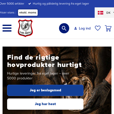
Over 5000 artikler
Hurtig og pålidelig levering fra eget lager
Menu
Priser vises
ekskl. moms
DK
INDK
Log ind
ØNSKE
Find de rigtige
hovprodukter hurtigt
Hurtige leveringer fra eget lager – over
5000 produkter
Jeg er beslagsmed
Jeg har hest