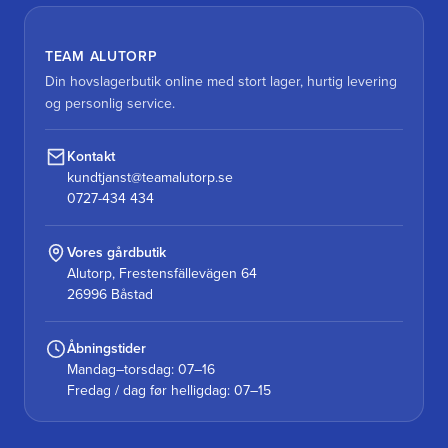
TEAM ALUTORP
Din hovslagerbutik online med stort lager, hurtig levering
og personlig service.
Kontakt
kundtjanst@teamalutorp.se
0727-434 434
Vores gårdbutik
Alutorp, Frestensfällevägen 64
26996 Båstad
Åbningstider
Mandag–torsdag: 07–16
Fredag / dag før helligdag: 07–15