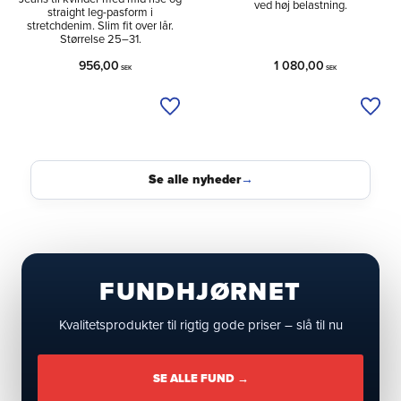
ved høj belastning.
straight leg-pasform i
stretchdenim. Slim fit over lår.
Størrelse 25–31.
956,00
1 080,00
SEK
SEK
Tilføj til ønskeliste
Tilfø
Se alle nyheder
→
FUNDHJØRNET
Kvalitetsprodukter til rigtig gode priser – slå til nu
SE ALLE FUND →