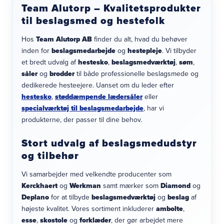
Team Alutorp – Kvalitetsprodukter
til beslagsmed og hestefolk
Hos
Team Alutorp AB
finder du alt, hvad du behøver
inden for
beslagsmedarbejde
og
hestepleje
. Vi tilbyder
et bredt udvalg af
hestesko
,
beslagsmedværktøj
,
søm
,
såler
og
brodder
til både professionelle beslagsmede og
dedikerede hesteejere. Uanset om du leder efter
hestesko
,
støddæmpende lædersåler
eller
specialværktøj til beslagsmedarbejde
, har vi
produkterne, der passer til dine behov.
Stort udvalg af beslagsmedudstyr
og tilbehør
Vi samarbejder med velkendte producenter som
Kerckhaert
og
Werkman
samt mærker som
Diamond
og
Deplano
for at tilbyde
beslagsmedværktøj
og
beslag
af
højeste kvalitet. Vores sortiment inkluderer
ambolte
,
esse
,
skostole
og
forklæder
, der gør arbejdet mere