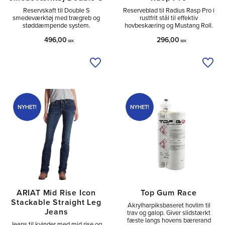
Reservskaft til Double S
Reserveblad til Radius Rasp Pro i
smedeværktøj med trægreb og
rustfrit stål til effektiv
støddæmpende system.
hovbeskæring og Mustang Roll.
496,00
296,00
SEK
SEK
Tilføj til ønskeliste
Tilfø
NYHET!
NYHET!
ARIAT Mid Rise Icon
Top Gum Race
Stackable Straight Leg
Akrylharpiksbaseret hovlim til
Jeans
trav og galop. Giver slidstærkt
fæste langs hovens bærerand
Jeans til kvinder med mid rise og