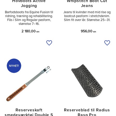
Hovboots Active
Whipstitch Boot Cut
Jogging
Jeans
Barfodsboots fra Equine Fusion til
Jeans til kvinder med mid rise og
ridning, træning og rehabilitering.
bootcut-pasform i stretchdenim.
Fås i Slim og Regular pasform,
Slim fit over lår. Størrelse 25–31.
størrelse 7–16.
2 180,00
956,00
SEK
SEK
Tilføj til ønskeliste
Tilfø
NYHET!
Reserveskaft
Reserveblad til Radius
smedeværktøj Double S
Rasp Pro