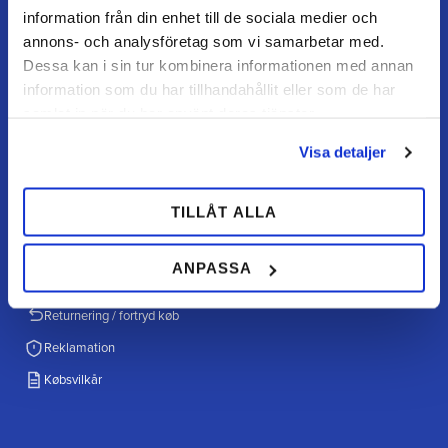
26996 Båstad
information från din enhet till de sociala medier och
annons- och analysföretag som vi samarbetar med.
Åbningstider
Dessa kan i sin tur kombinera informationen med annan
Mandag–torsdag: 07–16
information som du har tillhandahållit eller som de har
Fredag / dag før helligdag: 07–15
samlat in när du har använt deras tjänster.
Visa detaljer
KUNDESERVICE
TILLÅT ALLA
Kundeservice
Mine sider
ANPASSA
FAQ
Returnering / fortryd køb
Reklamation
Købsvilkår