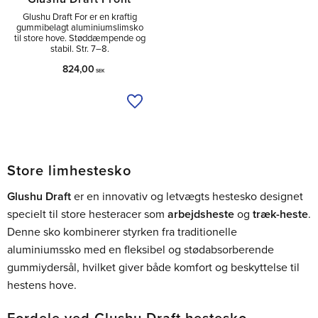
Glushu Draft For er en kraftig
gummibelagt aluminiumslimsko
til store hove. Støddæmpende og
stabil. Str. 7–8.
824,00
SEK
Tilføj til ønskeliste
Store limhestesko
Glushu Draft
er en innovativ og letvægts hestesko designet
specielt til store hesteracer som
arbejdsheste
og
træk-heste
.
Denne sko kombinerer styrken fra traditionelle
aluminiumssko med en fleksibel og stødabsorberende
gummiydersål, hvilket giver både komfort og beskyttelse til
hestens hove.