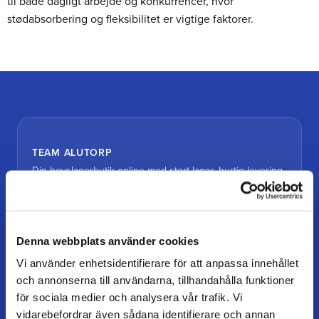
til både dagligt arbejde og konkurrencer, hvor
stødabsorbering og fleksibilitet er vigtige faktorer.
TEAM ALUTORP
Din hovslagerbutik online med stort lager, hurtig levering
og personlig service.
Kontakt
kundtjanst@teamalutorp.se
Denna webbplats använder cookies
0727-434 434
Vi använder enhetsidentifierare för att anpassa innehållet
och annonserna till användarna, tillhandahålla funktioner
Vores gårdbutik
för sociala medier och analysera vår trafik. Vi
Alutorp, Frestensfällevägen 64
vidarebefordrar även sådana identifierare och annan