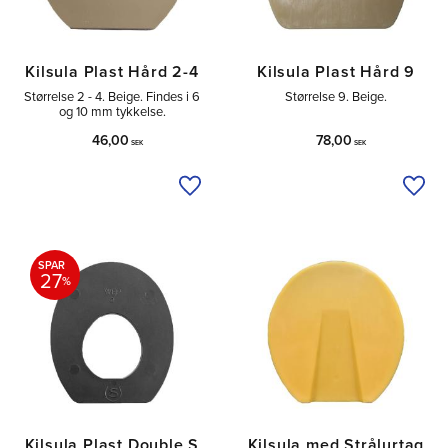
Kilsula Plast Hård 2-4
Kilsula Plast Hård 9
Størrelse 2 - 4. Beige. Findes i 6
Størrelse 9. Beige.
og 10 mm tykkelse.
46,00
78,00
SEK
SEK
Tilføj til ønskeliste
Tilfø
SPAR
27
%
Kilsula Plast Double S
Kilsula med Strålurtag