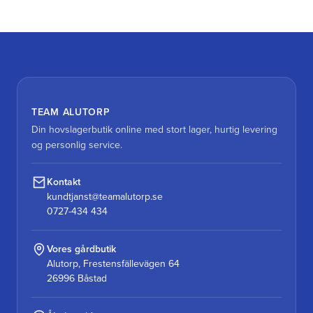
TEAM ALUTORP
Din hovslagerbutik online med stort lager, hurtig levering
og personlig service.
Kontakt
kundtjanst@teamalutorp.se
0727-434 434
Vores gårdbutik
Alutorp, Frestensfällevägen 64
26996 Båstad