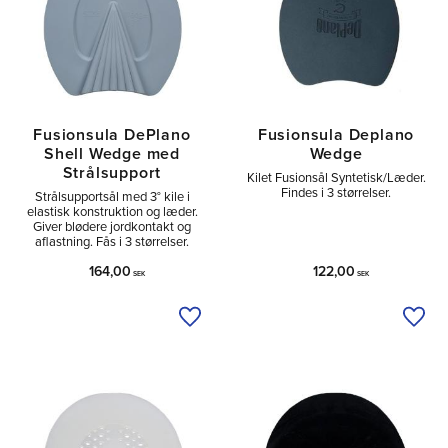
Fusionsula DePlano
Fusionsula Deplano
Shell Wedge med
Wedge
Strålsupport
Kilet Fusionsål Syntetisk/Læder.
Findes i 3 størrelser.
Strålsupportsål med 3° kile i
elastisk konstruktion og læder.
Giver blødere jordkontakt og
aflastning. Fås i 3 størrelser.
164,00
122,00
SEK
SEK
Tilføj til ønskeliste
Tilfø