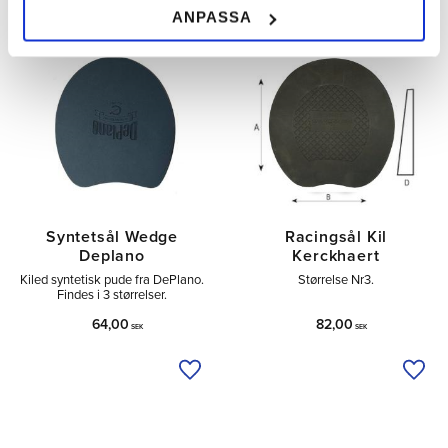
ANPASSA
Syntetsål Wedge
Racingsål Kil
Deplano
Kerckhaert
Kiled syntetisk pude fra DePlano.
Størrelse Nr3.
Findes i 3 størrelser.
64,00
82,00
SEK
SEK
Tilføj til ønskeliste
Tilfø