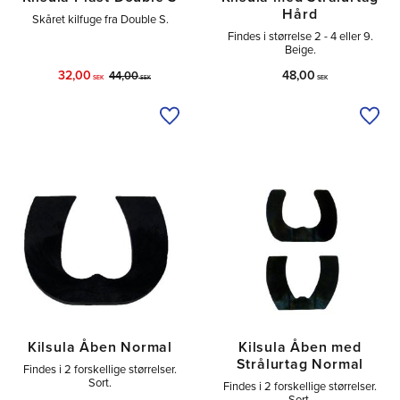
Hård
Skåret kilfuge fra Double S.
Findes i størrelse 2 - 4 eller 9.
Beige.
32,00
48,00
44,00
SEK
SEK
SEK
Tilføj til ønskeliste
Tilfø
Kilsula Åben Normal
Kilsula Åben med
Strålurtag Normal
Findes i 2 forskellige størrelser.
Sort.
Findes i 2 forskellige størrelser.
Sort.