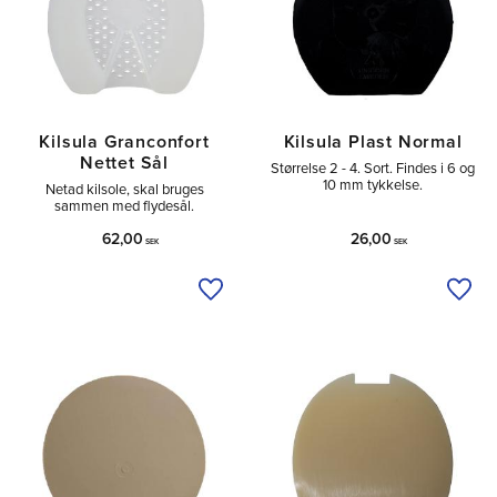
Kilsula Granconfort
Kilsula Plast Normal
Nettet Sål
Størrelse 2 - 4. Sort. Findes i 6 og
10 mm tykkelse.
Netad kilsole, skal bruges
sammen med flydesål.
62,00
26,00
SEK
SEK
Tilføj til ønskeliste
Tilfø