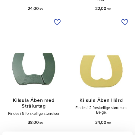
24,00
22,00
SEK
SEK
Tilføj til ønskeliste
Tilfø
Kilsula Åben med
Kilsula Åben Hård
Strålurtag
Findes i 2 forskellige størrelser.
Beige.
Findes i 5 forskellige størrelser
38,00
34,00
SEK
SEK