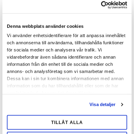
Tilføj til ønskeliste
Tilfø
Denna webbplats använder cookies
Vi använder enhetsidentifierare för att anpassa innehållet
och annonserna till användarna, tillhandahålla funktioner
för sociala medier och analysera vår trafik. Vi
vidarebefordrar även sådana identifierare och annan
information från din enhet till de sociala medier och
annons- och analysföretag som vi samarbetar med.
Lædersål Wedge
Poupard´s Half Mesh
Dessa kan i sin tur kombinera informationen med annan
Deplano
Kilsula
information som du har tillhandahållit eller som de har
Kiled lædersål. Findes i 3
Hovsula til hest med 3° kile som
samlat in när du har använt deras tjänster.
størrelser.
aflaster hovvæggen og støtter
strålen. Kan kombineres med
Visa detaljer
hovfyld. Findes i størrelse 3–6.
122,00
112,00
SEK
SEK
TILLÅT ALLA
Tilføj til ønskeliste
Tilfø