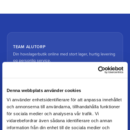
TEAM ALUTORP
Din hovslagerbutik online med stort lager, hurtig levering
og personlig service.
Kontakt
kundtjanst@teamalutorp.se
0727-434 434
Denna webbplats använder cookies
Vi använder enhetsidentifierare för att anpassa innehållet
Vores gårdbutik
och annonserna till användarna, tillhandahålla funktioner
Alutorp, Frestensfällevägen 64
för sociala medier och analysera vår trafik. Vi
26996 Båstad
vidarebefordrar även sådana identifierare och annan
information från din enhet till de sociala medier och