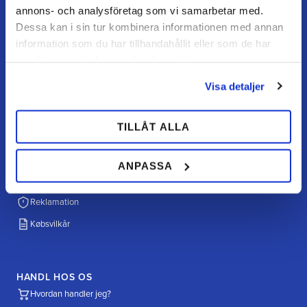
Åbningstider
annons- och analysföretag som vi samarbetar med.
Mandag–torsdag: 07–16
Dessa kan i sin tur kombinera informationen med annan
Fredag / dag før helligdag: 07–15
information som du har tillhandahållit eller som de har
samlat in när du har använt deras tjänster.
Visa detaljer
KUNDESERVICE
Kundeservice
TILLÅT ALLA
Mine sider
FAQ
ANPASSA
Returnering / fortryd køb
Reklamation
Købsvilkår
HANDL HOS OS
Hvordan handler jeg?