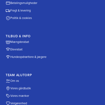
Betalingsmuligheder
Fragt & levering
Politik & cookies
TILBUD & INFO
Mængderabat
Elevrabat
Hundeopdrættere & jægere
TEAM ALUTORP
Om os
Vores gårdbutik
Vores mærker
Velgørenhed