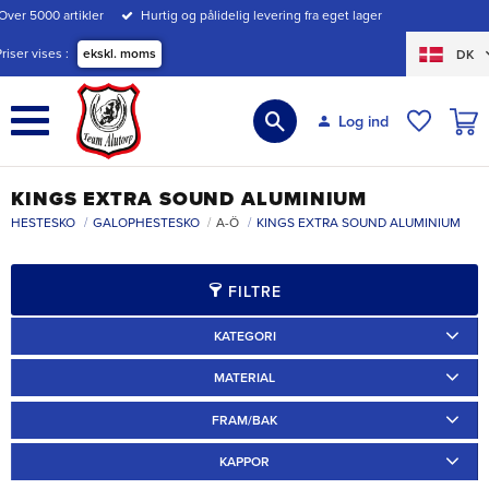
Over 5000 artikler
Hurtig og pålidelig levering fra eget lager
Menu
Priser vises
ekskl. moms
DK
INDK
Log ind
ØNSKE
KINGS EXTRA SOUND ALUMINIUM
HESTESKO
GALOPHESTESKO
A-Ö
KINGS EXTRA SOUND ALUMINIUM
FILTRE
KATEGORI
Travskor
3
Galoppskor
3
MATERIAL
Aluminium
3
FRAM/BAK
Fram
1
Bak
2
KAPPOR