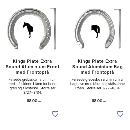
Tå
2
Sido
1
Kings Plate Extra
Kings Plate Extra
Sound Aluminium Front
Sound Aluminium Bag
med Frontoptå
med Frontoptå
Falsede grebssko i aluminium
Falsede grebssko i aluminium til
med stålskinne i tåen for bedre
baghove med tåkap og stålskinne
greb og slidstyrke. Størrelser
i tåen. Størrelser 3/27–8/34.
3/27–8/34.
68,00
68,00
SEK
SEK
Tilføj til ønskeliste
Tilfø