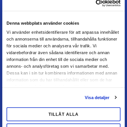
Mandag–torsdag: 07–16
Fredag / dag før helligdag: 07–15
Denna webbplats använder cookies
Vi använder enhetsidentifierare för att anpassa innehållet
KUNDESERVICE
och annonserna till användarna, tillhandahålla funktioner
Kundeservice
för sociala medier och analysera vår trafik. Vi
vidarebefordrar även sådana identifierare och annan
Mine sider
information från din enhet till de sociala medier och
FAQ
annons- och analysföretag som vi samarbetar med.
Returnering / fortryd køb
Dessa kan i sin tur kombinera informationen med annan
information som du har tillhandahållit eller som de har
Reklamation
samlat in när du har använt deras tjänster.
Købsvilkår
Visa detaljer
HANDL HOS OS
TILLÅT ALLA
Hvordan handler jeg?