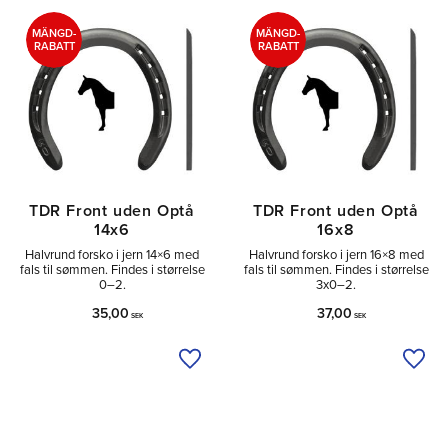
Utan
2
MÄNGD-
MÄNGD-
RABATT
RABATT
TDR Front uden Optå
TDR Front uden Optå
14x6
16x8
Halvrund forsko i jern 14×6 med
Halvrund forsko i jern 16×8 med
fals til sømmen. Findes i størrelse
fals til sømmen. Findes i størrelse
0–2.
3x0–2.
35,00
37,00
SEK
SEK
Tilføj til ønskeliste
Tilfø