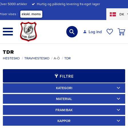
Over 5000 artikler
Hurtig og pålidelig levering fra eget lager
Menu
Priser vises
ekskl. moms
DK
INDK
Log ind
ØNSKE
TDR
HESTESKO
TRAVHESTESKO
A-Ö
TDR
FILTRE
KATEGORI
Travskor
2
MATERIAL
Järn
2
FRAM/BAK
Fram
2
KAPPOR