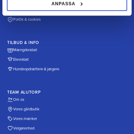
Betalingsmuligheder
ANPASSA
Fragt & levering
Politik & cookies
TILBUD & INFO
Mængderabat
Elevrabat
Hundeopdrættere & jægere
TEAM ALUTORP
Om os
Vores gårdbutik
Vores mærker
Velgørenhed