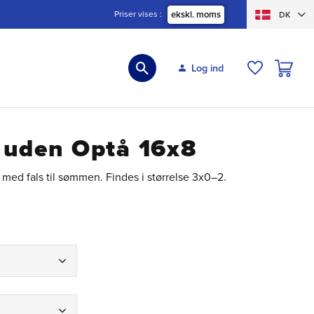
Priser vises
ekskl. moms
DK
INDKØBS
Log ind
ØNSKELIS
 uden Optå 16x8
 med fals til sømmen. Findes i størrelse 3x0–2.