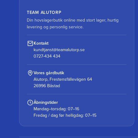
TEAM ALUTORP
Din hovslagerbutik online med stort lager, hurtig
levering og personlig service.
Kontakt
kundtjanst@teamalutorp.se
0727-434 434
Vores gårdbutik
Alutorp, Frestensfällevägen 64
26996 Båstad
Åbningstider
Mandag–torsdag: 07–16
Fredag / dag før helligdag: 07–15