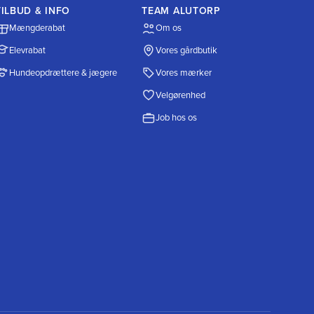
TILBUD & INFO
TEAM ALUTORP
Mængderabat
Om os
Elevrabat
Vores gårdbutik
Hundeopdrættere & jægere
Vores mærker
Velgørenhed
Job hos os