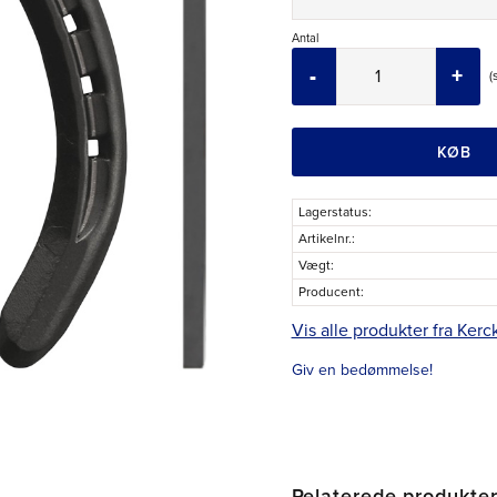
Antal
-
+
KØB
Lagerstatus
Artikelnr.
Vægt
Producent
Vis alle produkter fra Kerc
Giv en bedømmelse!
Relaterede produkte