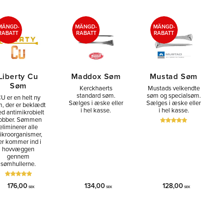
MÄNGD-
MÄNGD-
MÄNGD-
RABATT
RABATT
RABATT
Liberty Cu
Maddox Søm
Mustad Søm
Søm
Kerckhaerts
Mustads velkendte
standard søm.
søm og specialsøm.
U er en helt ny
Sælges i æske eller
Sælges i æske eller
, der er beklædt
i hel kasse.
i hel kasse.
d antimikrobielt
obber. Sømmen
eliminerer alle
ikroorganismer,
er kommer ind i
hovvæggen
gennem
sømhullerne.
176,00
134,00
128,00
SEK
SEK
SEK