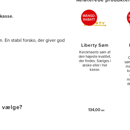
 kasse.
MÄNGD-
RABATT
. En stabil forsko, der giver god
Liberty Søm
Kerckhaerts søm af
den højeste kvalitet,
C
der findes. Sælges i
søm
æske eller i hel
me
kasse.
k
m
d
l vælge?
134,00
SEK