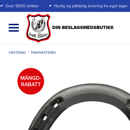
Over 5000 artikler
Hurtig og pålidelig levering fra eget lager
HESTESKO
TRAVHESTESKO
MÄNGD-
RABATT