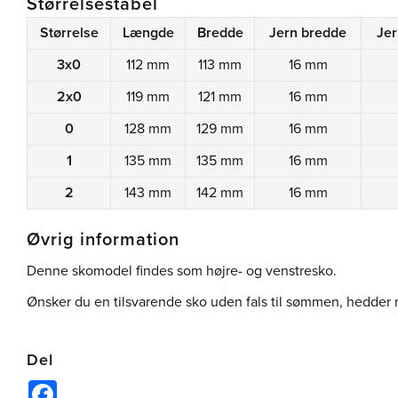
Størrelsestabel
Størrelse
Længde
Bredde
Jern bredde
Jer
3x0
112 mm
113 mm
16 mm
2x0
119 mm
121 mm
16 mm
0
128 mm
129 mm
16 mm
1
135 mm
135 mm
16 mm
2
143 mm
142 mm
16 mm
Øvrig information
Denne skomodel findes som højre- og venstresko.
Ønsker du en tilsvarende sko uden fals til sømmen, hedder
Del
Facebook