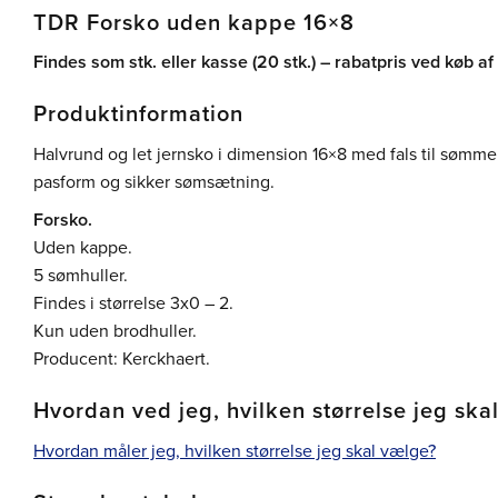
TDR Forsko uden kappe 16×8
Findes som stk. eller kasse (20 stk.) – rabatpris ved køb af
Produktinformation
Halvrund og let jernsko i dimension 16×8 med fals til sømmen
pasform og sikker sømsætning.
Forsko.
Uden kappe.
5 sømhuller.
Findes i størrelse 3x0 – 2.
Kun uden brodhuller.
Producent: Kerckhaert.
Hvordan ved jeg, hvilken størrelse jeg ska
Hvordan måler jeg, hvilken størrelse jeg skal vælge?