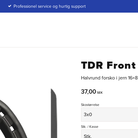
Professionel service og hurtig support
TDR Front
Halvrund forsko i jern 16×8
37,00
SEK
Skostørrelse
Stk. / Kasse