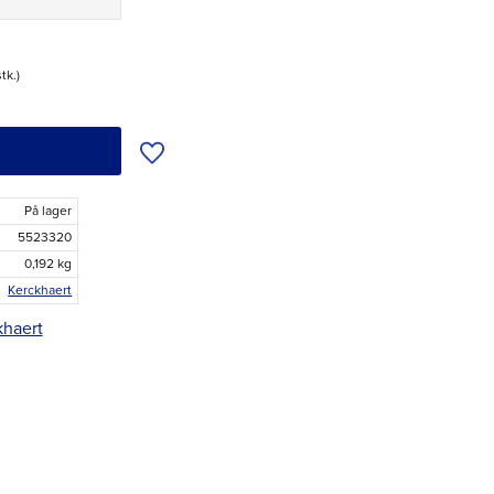
stk.
Tilføj til ønskeliste
På lager
5523320
0,192 kg
Kerckhaert
khaert
r