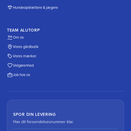
Hundeopdrættere & jægere
TEAM ALUTORP
Om os
Vores gårdbutik
Vores mærker
Velgørenhed
Job hos os
SPOR DIN LEVERING
Hav dit forsendelsesnummer klar.