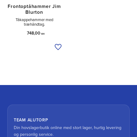
Frontoptåhammer Jim
Blurton
Tåkappehammer med
træhåndtag.
748,00
SEK
Tilføj til ønskeliste
TEAM ALUTORP
Din hovslagerbutik online med stort lager, hurtig levering
og personlig service.