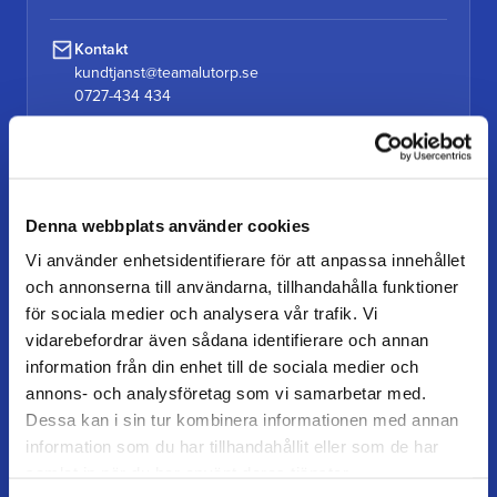
Kontakt
kundtjanst@teamalutorp.se
0727-434 434
Vores gårdbutik
Alutorp, Frestensfällevägen 64
26996 Båstad
Denna webbplats använder cookies
Vi använder enhetsidentifierare för att anpassa innehållet
Åbningstider
Mandag–torsdag: 07–16
och annonserna till användarna, tillhandahålla funktioner
Fredag / dag før helligdag: 07–15
för sociala medier och analysera vår trafik. Vi
vidarebefordrar även sådana identifierare och annan
information från din enhet till de sociala medier och
annons- och analysföretag som vi samarbetar med.
KUNDESERVICE
Dessa kan i sin tur kombinera informationen med annan
Kundeservice
information som du har tillhandahållit eller som de har
samlat in när du har använt deras tjänster.
Mine sider