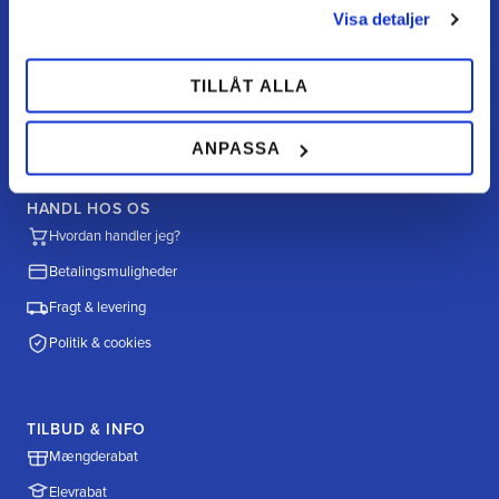
FAQ
Visa detaljer
Returnering / fortryd køb
TILLÅT ALLA
Reklamation
Købsvilkår
ANPASSA
HANDL HOS OS
Hvordan handler jeg?
Betalingsmuligheder
Fragt & levering
Politik & cookies
TILBUD & INFO
Mængderabat
Elevrabat