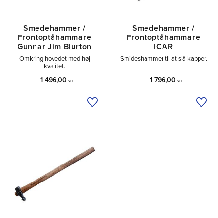
Smedehammer /
Smedehammer /
Frontoptåhammare
Frontoptåhammare
Gunnar Jim Blurton
ICAR
Omkring hovedet med høj
Smideshammer til at slå kapper.
kvalitet.
1 496,00
1 796,00
SEK
SEK
Tilføj til ønskeliste
Tilfø