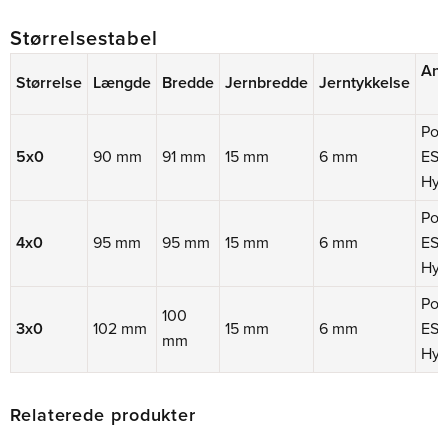
Størrelsestabel
Anb
Størrelse
Længde
Bredde
Jernbredde
Jerntykkelse
Pon
5x0
90 mm
91 mm
15 mm
6 mm
ESL
Hyb
Pon
4x0
95 mm
95 mm
15 mm
6 mm
ESL
Hyb
Pon
100
3x0
102 mm
15 mm
6 mm
ESL
mm
Hyb
Relaterede produkter