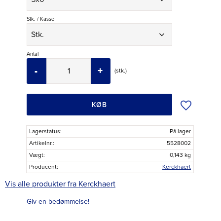
Stk. / Kasse
Antal
-
+
stk.
Tilføj til øns
KØB
Lagerstatus
På lager
Artikelnr.
5528002
Vægt
0,143 kg
Producent
Kerckhaert
Vis alle produkter fra Kerckhaert
Giv en bedømmelse!