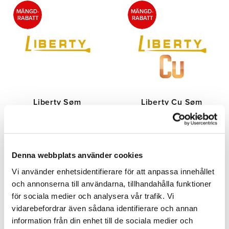
MÄNGD-
MÄNGD-
RABATT
RABATT
Liberty Søm
Liberty Cu Søm
Kerckhaerts søm af den højeste
CU er en helt ny søm, der er
kvalitet, der findes. Sælges i
beklædt med antimikrobielt
æske eller i hel kasse.
kobber. Sømmen eliminerer alle
mikroorganismer, der kommer ind
i hovvæggen gennem
sømhullerne.
Denna webbplats använder cookies
Vi använder enhetsidentifierare för att anpassa innehållet
134,00
176,00
SEK
SEK
och annonserna till användarna, tillhandahålla funktioner
för sociala medier och analysera vår trafik. Vi
vidarebefordrar även sådana identifierare och annan
information från din enhet till de sociala medier och
Tilføj til ønskeliste
Tilfø