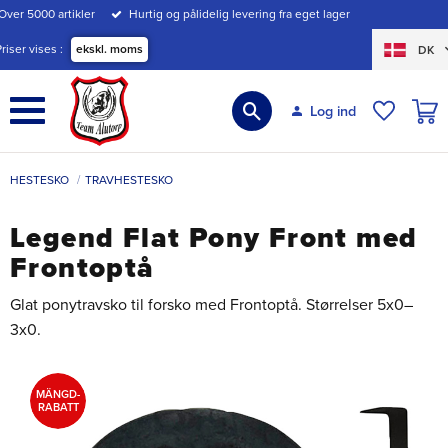
Over 5000 artikler
Hurtig og pålidelig levering fra eget lager
Menu
Priser vises
ekskl. moms
DK
INDK
Log ind
ØNSKE
HESTESKO
TRAVHESTESKO
Legend Flat Pony Front med
Frontoptå
Glat ponytravsko til forsko med Frontoptå. Størrelser 5x0–
3x0.
MÄNGD-
RABATT