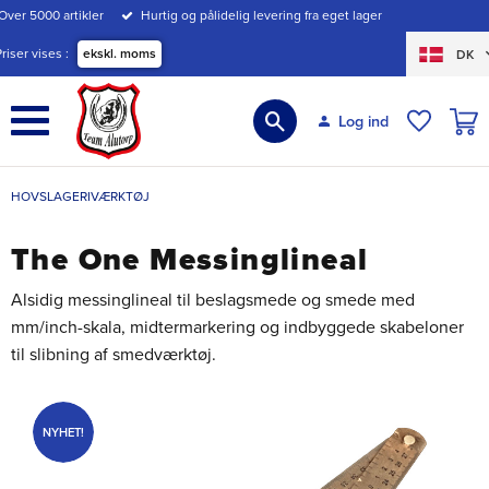
Over 5000 artikler
Hurtig og pålidelig levering fra eget lager
Menu
Priser vises
ekskl. moms
DK
INDK
Log ind
ØNSKE
HOVSLAGERIVÆRKTØJ
The One Messinglineal
Alsidig messinglineal til beslagsmede og smede med
mm/inch-skala, midtermarkering og indbyggede skabeloner
til slibning af smedværktøj.
NYHET!