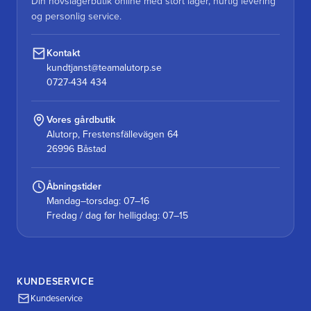
Din hovslagerbutik online med stort lager, hurtig levering
og personlig service.
Kontakt
kundtjanst@teamalutorp.se
0727-434 434
Vores gårdbutik
Alutorp, Frestensfällevägen 64
26996 Båstad
Åbningstider
Mandag–torsdag: 07–16
Fredag / dag før helligdag: 07–15
KUNDESERVICE
Kundeservice