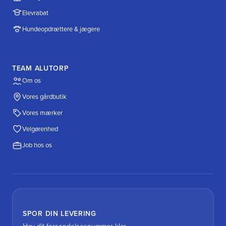
Elevrabat
Hundeopdrættere & jægere
TEAM ALUTORP
Om os
Vores gårdbutik
Vores mærker
Velgørenhed
Job hos os
SPOR DIN LEVERING