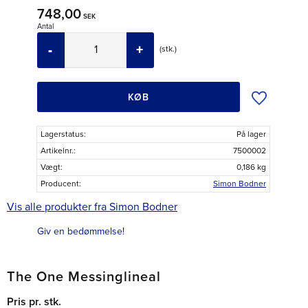
748,00
SEK
Antal
-
+
stk.
Tilføj til øns
KØB
Lagerstatus
På lager
Artikelnr.
7500002
Vægt
0,186 kg
Producent
Simon Bodner
Vis alle produkter fra Simon Bodner
Giv en bedømmelse!
The One Messinglineal
Pris pr. stk.