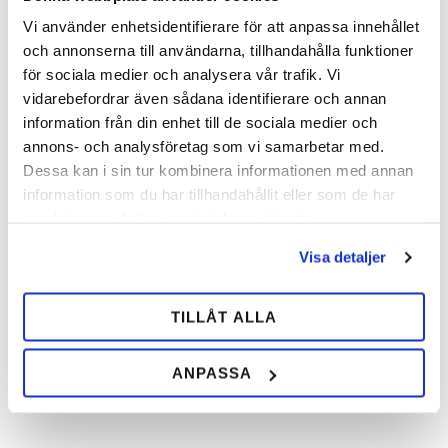
Vi använder enhetsidentifierare för att anpassa innehållet
och annonserna till användarna, tillhandahålla funktioner
för sociala medier och analysera vår trafik. Vi
vidarebefordrar även sådana identifierare och annan
Mærkpen til Stål 3-pack
information från din enhet till de sociala medier och
Genopfyld 3 markørpenne, en rød
annons- och analysföretag som vi samarbetar med.
og to sølv. Til mærkning på stål.
Dessa kan i sin tur kombinera informationen med annan
136,00
SEK
information som du har tillhandahållit eller som de har
samlat in när du har använt deras tjänster.
Visa detaljer
INFO
Tilføj til ønskeliste
TILLÅT ALLA
Del
ANPASSA
Facebook