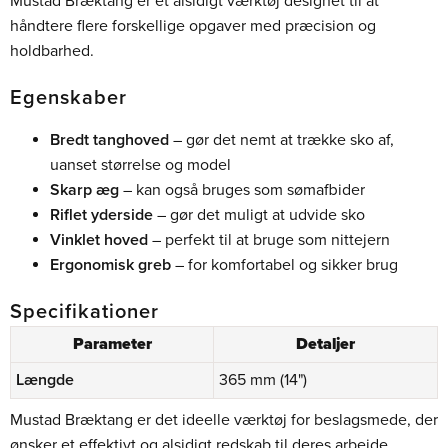
Mustad Bræktang er et alsidigt værktøj designet til at
håndtere flere forskellige opgaver med præcision og
holdbarhed.
Egenskaber
Bredt tanghoved
– gør det nemt at trække sko af,
uanset størrelse og model
Skarp æg
– kan også bruges som sømafbider
Riflet yderside
– gør det muligt at udvide sko
Vinklet hoved
– perfekt til at bruge som nittejern
Ergonomisk greb
– for komfortabel og sikker brug
Specifikationer
Parameter
Detaljer
Længde
365 mm (14")
Mustad Bræktang er det ideelle værktøj for beslagsmede, der
ønsker et effektivt og alsidigt redskab til deres arbejde.