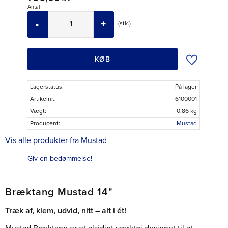
Antal
-
+
stk.
Tilføj til øns
KØB
Lagerstatus
På lager
Artikelnr.
6100001
Vægt
0,86 kg
Producent
Mustad
Vis alle produkter fra Mustad
Giv en bedømmelse!
Bræktang Mustad 14"
Træk af, klem, udvid, nitt – alt i ét!