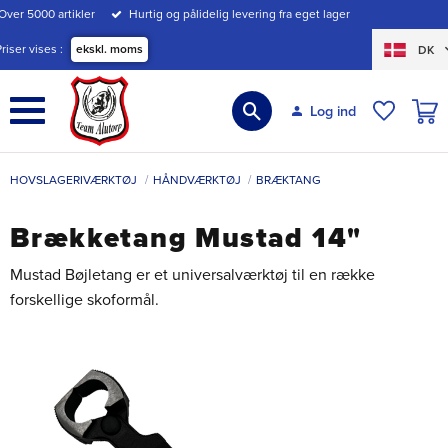
Over 5000 artikler
Hurtig og pålidelig levering fra eget lager
Menu
Priser vises
ekskl. moms
DK
INDK
Log ind
ØNSKE
HOVSLAGERIVÆRKTØJ
HÅNDVÆRKTØJ
BRÆKTANG
Brækketang Mustad 14"
Mustad Bøjletang er et universalværktøj til en række
forskellige skoformål.