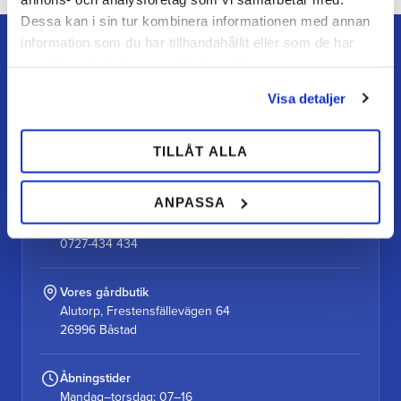
Dessa kan i sin tur kombinera informationen med annan
information som du har tillhandahållit eller som de har
samlat in när du har använt deras tjänster.
Visa detaljer
TEAM ALUTORP
Din hovslagerbutik online med stort lager, hurtig levering
TILLÅT ALLA
og personlig service.
ANPASSA
Kontakt
kundtjanst@teamalutorp.se
0727-434 434
Vores gårdbutik
Alutorp, Frestensfällevägen 64
26996 Båstad
Åbningstider
Mandag–torsdag: 07–16