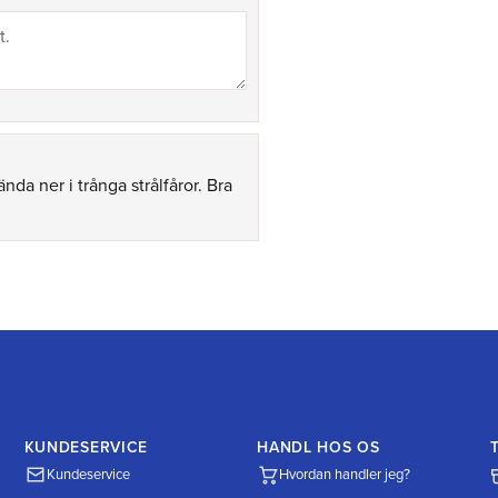
nda ner i trånga strålfåror. Bra
KUNDESERVICE
HANDL HOS OS
Kundeservice
Hvordan handler jeg?