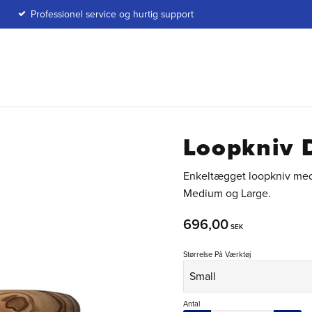
Professionel service og hurtig support
Loopkniv 
Enkeltægget loopkniv med tr
Medium og Large.
696,00
SEK
Størrelse På Værktøj
Antal