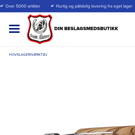
Over 5000 artikler
Hurtig og pålidelig levering fra eget lager
HOVSLAGERIVÆRKTØJ