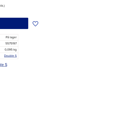
stk.
Tilføj til ønskeliste
På lager
5575197
0,095 kg
Double S
ble S