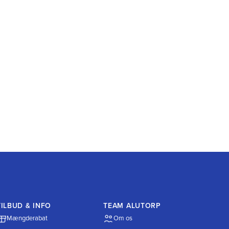
TILBUD & INFO
TEAM ALUTORP
Mængderabat
Om os