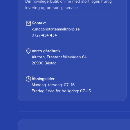
Din hovslagerbutik online med stort lager, hurtig
levering og personlig service.
Kontakt
kundtjanst@teamalutorp.se
0727-434 434
Vores gårdbutik
Alutorp, Frestensfällevägen 64
26996 Båstad
Åbningstider
Mandag–torsdag: 07–16
Fredag / dag før helligdag: 07–15