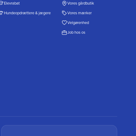
Elevrabat
Vores gårdbutik
Hundeopdrættere & jægere
Vores mærker
Velgørenhed
Job hos os