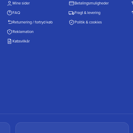
Mine sider
Betalingsmuligheder
FAQ
Fragt & levering
Returnering / fortryd køb
Politik & cookies
Reklamation
Købsvilkår