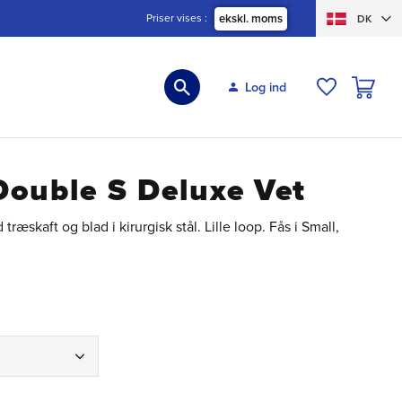
Priser vises
ekskl. moms
DK
INDKØBS
Log ind
ØNSKELIS
Double S Deluxe Vet
æskaft og blad i kirurgisk stål. Lille loop. Fås i Small,