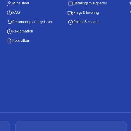
Mine sider
Betalingsmuligheder
FAQ
Fragt & levering
Returnering / fortryd køb
Politik & cookies
Reklamation
Købsvilkår