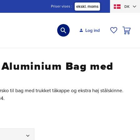
Priser vises
ekskl. moms
DK
INDKØBS
Log ind
ØNSKELIS
 Aluminium Bag med
rsko til bag med trukket tåkappe og ekstra høj stålskinne.
34.