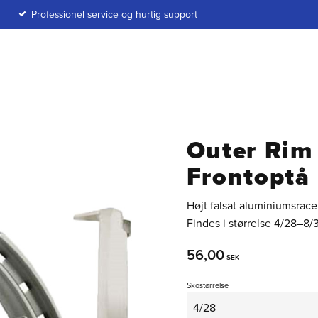
Professionel service og hurtig support
Outer Rim
Frontoptå
Højt falsat aluminiumsrace
Findes i størrelse 4/28–8/
56,00
SEK
Skostørrelse