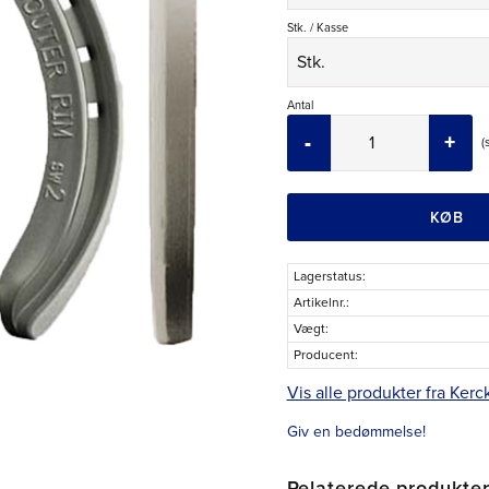
Stk. / Kasse
Antal
-
+
KØB
Lagerstatus
Artikelnr.
Vægt
Producent
Vis alle produkter fra Kerc
Giv en bedømmelse!
Relaterede produkte