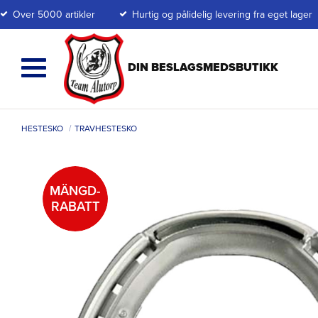
Over 5000 artikler
Hurtig og pålidelig levering fra eget lager
HESTESKO
TRAVHESTESKO
MÄNGD-
RABATT