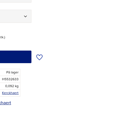
stk.
Tilføj til ønskeliste
På lager
H5532633
0,092 kg
Kerckhaert
khaert
r