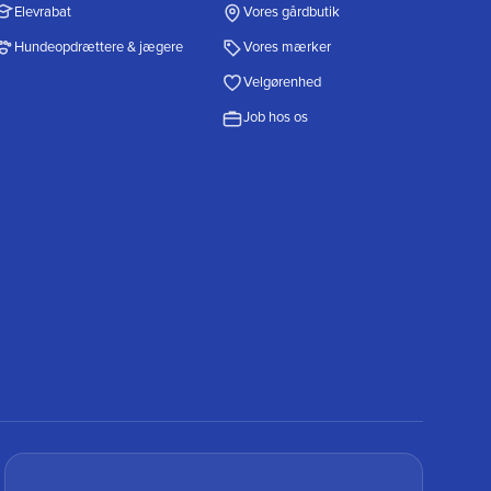
Elevrabat
Vores gårdbutik
Hundeopdrættere & jægere
Vores mærker
Velgørenhed
Job hos os