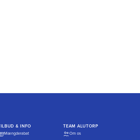
TILBUD & INFO
TEAM ALUTORP
Mængderabat
Om os