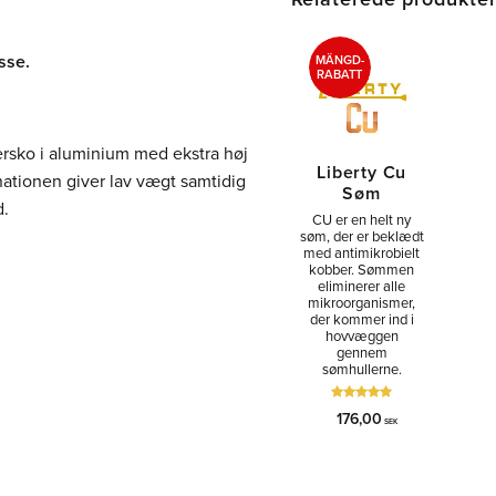
sse.
MÄNGD-
RABATT
ersko i aluminium med ekstra høj
Liberty Cu
nationen giver lav vægt samtidig
Søm
d.
CU er en helt ny
søm, der er beklædt
med antimikrobielt
kobber. Sømmen
eliminerer alle
mikroorganismer,
der kommer ind i
hovvæggen
gennem
sømhullerne.
176,00
SEK