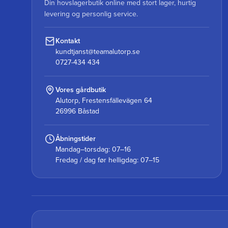
Din hovslagerbutik online med stort lager, hurtig
levering og personlig service.
Kontakt
kundtjanst@teamalutorp.se
0727-434 434
Vores gårdbutik
Alutorp, Frestensfällevägen 64
26996 Båstad
Åbningstider
Mandag–torsdag: 07–16
Fredag / dag før helligdag: 07–15