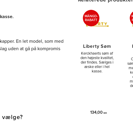
 kasse.
MÄNGD-
RABATT
ekapper. En let model, som med
Liberty Søm
beslag uden at gå på kompromis
Kerckhaerts søm af
den højeste kvalitet,
C
der findes. Sælges i
søm
æske eller i hel
me
kasse.
k
m
d
134,00
SEK
l vælge?