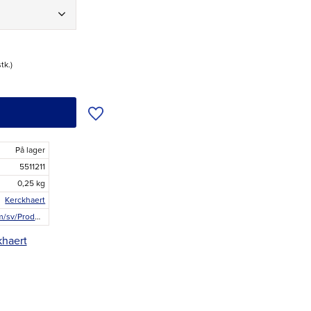
stk.
Tilføj til ønskeliste
På lager
5511211
0,25 kg
Kerckhaert
kerckhaert.com/sv/Products/Horseshoes/American-Series.aspx
khaert
r