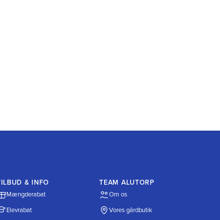
TILBUD & INFO
TEAM ALUTORP
Mængderabat
Om os
Elevrabat
Vores gårdbutik