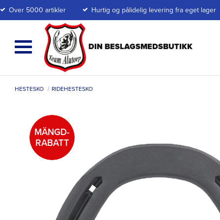
Over 5000 artikler
Hurtig og pålidelig levering fra eget lager
HESTESKO
RIDEHESTESKO
MÄNGD-
RABATT