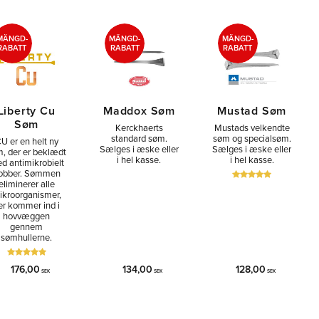
MÄNGD-
MÄNGD-
MÄNGD-
RABATT
RABATT
RABATT
Liberty Cu
Maddox Søm
Mustad Søm
Søm
Kerckhaerts
Mustads velkendte
standard søm.
søm og specialsøm.
U er en helt ny
Sælges i æske eller
Sælges i æske eller
, der er beklædt
i hel kasse.
i hel kasse.
d antimikrobielt
obber. Sømmen
eliminerer alle
ikroorganismer,
er kommer ind i
hovvæggen
gennem
sømhullerne.
176,00
134,00
128,00
SEK
SEK
SEK