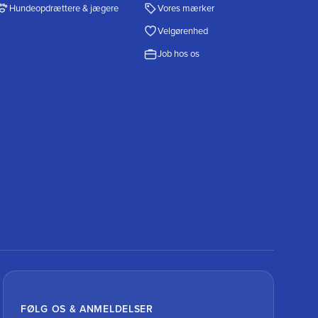
Hundeopdrættere & jægere
Vores mærker
Velgørenhed
Job hos os
FØLG OS & ANMELDELSER