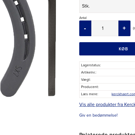
Antal
-
+
KØB
Lagerstatus
Artikelnr.
Vægt
Producent
Læs mere
Vis alle produkter fra Kerc
Giv en bedømmelse!
Relaterede produkte