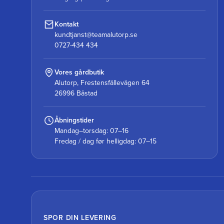
Kontakt
kundtjanst@teamalutorp.se
0727-434 434
Vores gårdbutik
Alutorp, Frestensfällevägen 64
26996 Båstad
Åbningstider
Mandag–torsdag: 07–16
Fredag / dag før helligdag: 07–15
SPOR DIN LEVERING