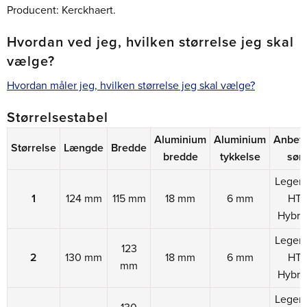
Producent: Kerckhaert.
Hvordan ved jeg, hvilken størrelse jeg skal
vælge?
Hvordan måler jeg, hvilken størrelse jeg skal vælge?
Størrelsestabel
Aluminium
Aluminium
Anbefa
Størrelse
Længde
Bredde
bredde
tykkelse
sø
Legen
1
124 mm
115 mm
18 mm
6 mm
HT 
Hybri
Legen
123
2
130 mm
18 mm
6 mm
HT 
mm
Hybri
Legen