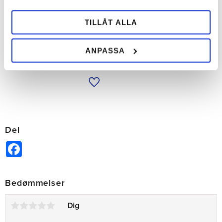
Maddox Søm
Kerckhaerts standard søm.
TILLÅT ALLA
Sælges i æske eller i hel kasse.
134,00
SEK
ANPASSA
Tilføj til ønskeliste
Del
Facebook
Bedømmelser
Dig