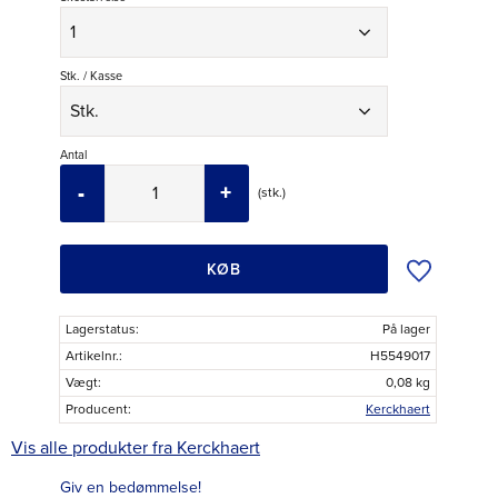
Stk. / Kasse
Antal
-
+
stk.
Tilføj til øns
KØB
Lagerstatus
På lager
Artikelnr.
H5549017
Vægt
0,08 kg
Producent
Kerckhaert
Vis alle produkter fra Kerckhaert
Giv en bedømmelse!