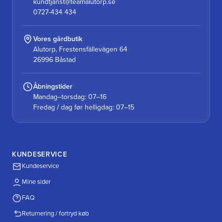
kundtjanst@teamalutorp.se
0727-434 434
Vores gårdbutik
Alutorp, Frestensfällevägen 64
26996 Båstad
Åbningstider
Mandag–torsdag: 07–16
Fredag / dag før helligdag: 07–15
KUNDESERVICE
Kundeservice
Mine sider
FAQ
Returnering / fortryd køb