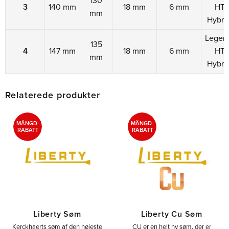
130
3
140 mm
18 mm
6 mm
HT 
mm
Hybri
Legen
135
4
147 mm
18 mm
6 mm
HT 
mm
Hybri
Relaterede produkter
MÄNGD-
MÄNGD-
RABATT
RABATT
Liberty Søm
Liberty Cu Søm
Kerckhaerts søm af den højeste
CU er en helt ny søm, der er