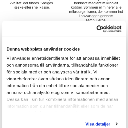
kvalitet, der findes. Sælges i
beklædt med antimikrobielt
æske eller i hel kasse.
kobber. Sømmen eliminerer alle
mikroorganismer, der kommer ind
i hovvæggen gennem
sømhullerne.
134,00
176,00
SEK
SEK
Denna webbplats använder cookies
Vi använder enhetsidentifierare för att anpassa innehållet
Tilføj til ønskeliste
Tilfø
och annonserna till användarna, tillhandahålla funktioner
för sociala medier och analysera vår trafik. Vi
vidarebefordrar även sådana identifierare och annan
MÄNGD-
RABATT
information från din enhet till de sociala medier och
annons- och analysföretag som vi samarbetar med.
Dessa kan i sin tur kombinera informationen med annan
information som du har tillhandahållit eller som de har
samlat in när du har använt deras tjänster.
Visa detaljer