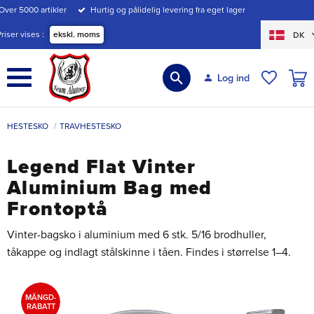
Over 5000 artikler
Hurtig og pålidelig levering fra eget lager
Menu
Priser vises
ekskl. moms
DK
INDK
Log ind
ØNSKE
HESTESKO
TRAVHESTESKO
Legend Flat Vinter
Aluminium Bag med
Frontoptå
Vinter-bagsko i aluminium med 6 stk. 5/16 brodhuller,
tåkappe og indlagt stålskinne i tåen. Findes i størrelse 1–4.
MÄNGD-
RABATT