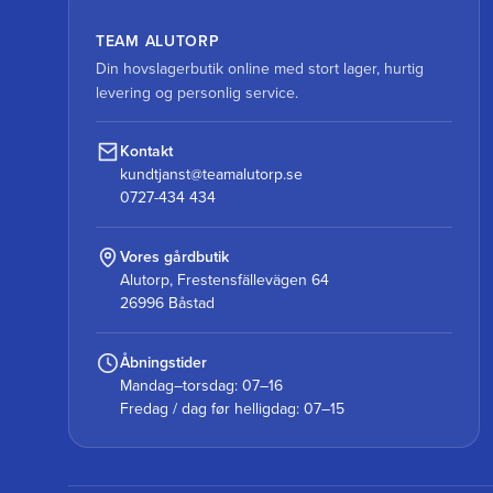
TEAM ALUTORP
Din hovslagerbutik online med stort lager, hurtig
levering og personlig service.
Kontakt
kundtjanst@teamalutorp.se
0727-434 434
Vores gårdbutik
Alutorp, Frestensfällevägen 64
26996 Båstad
Åbningstider
Mandag–torsdag: 07–16
Fredag / dag før helligdag: 07–15