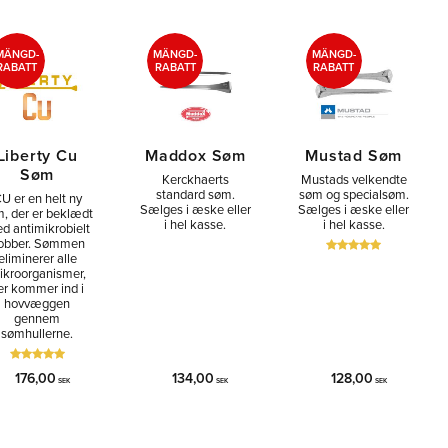
MÄNGD-
MÄNGD-
MÄNGD-
RABATT
RABATT
RABATT
Liberty Cu
Maddox Søm
Mustad Søm
Søm
Kerckhaerts
Mustads velkendte
standard søm.
søm og specialsøm.
U er en helt ny
Sælges i æske eller
Sælges i æske eller
, der er beklædt
i hel kasse.
i hel kasse.
d antimikrobielt
obber. Sømmen
eliminerer alle
ikroorganismer,
er kommer ind i
hovvæggen
gennem
sømhullerne.
176,00
134,00
128,00
SEK
SEK
SEK