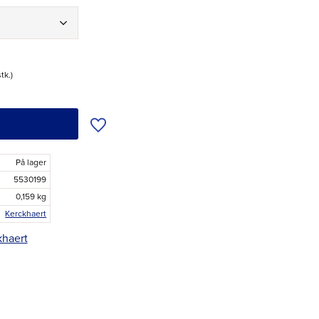
stk.
Tilføj til ønskeliste
På lager
5530199
0,159 kg
Kerckhaert
khaert
r