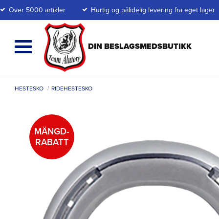
Over 5000 artikler
Hurtig og pålidelig levering fra eget lager
HESTESKO
RIDEHESTESKO
MÄNGD-
RABATT