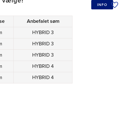
l vælge?
INFO
Tilføj til øn
se
Anbefalet søm
m
HYBRID 3
m
HYBRID 3
m
HYBRID 3
m
HYBRID 4
m
HYBRID 4