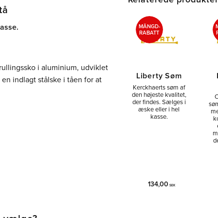
tå
kasse.
MÄNGD-
RABATT
llingssko i aluminium, udviklet
Liberty Søm
n indlagt stålske i tåen for at
Kerckhaerts søm af
den højeste kvalitet,
C
der findes. Sælges i
søm
æske eller i hel
me
kasse.
k
m
d
134,00
SEK