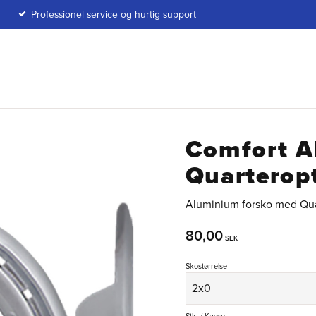
Professionel service og hurtig support
Comfort A
Quarterop
Aluminium forsko med Quart
80,00
SEK
Skostørrelse