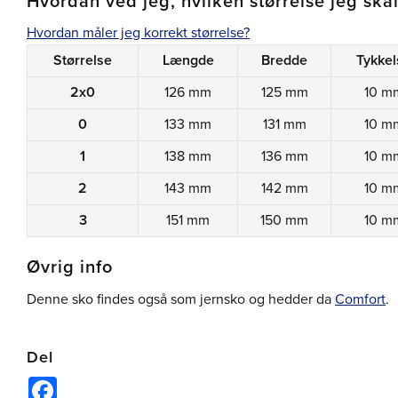
Hvordan ved jeg, hvilken størrelse jeg ska
Hvordan måler jeg korrekt størrelse?
Størrelse
Længde
Bredde
Tykkel
2x0
126 mm
125 mm
10 m
0
133 mm
131 mm
10 m
1
138 mm
136 mm
10 m
2
143 mm
142 mm
10 m
3
151 mm
150 mm
10 m
Øvrig info
Denne sko findes også som jernsko og hedder da
Comfort
.
Del
Facebook