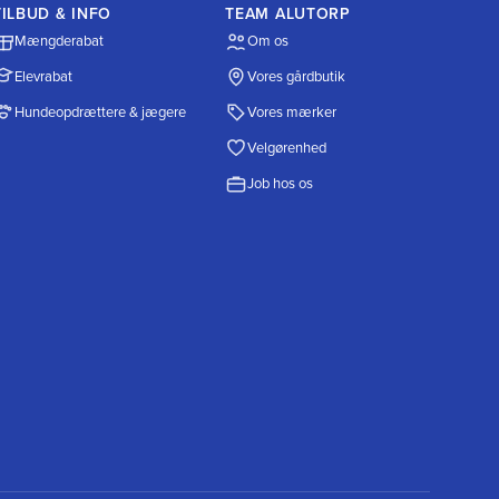
TILBUD & INFO
TEAM ALUTORP
Mængderabat
Om os
Elevrabat
Vores gårdbutik
Hundeopdrættere & jægere
Vores mærker
Velgørenhed
Job hos os