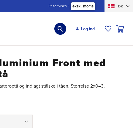
Priser vises
ekskl. moms
DK
INDKØBS
Log ind
ØNSKELIS
luminium Front med
tå
eroptå og indlagt stålske i tåen. Størrelse 2x0–3.