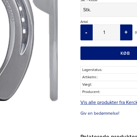
Stk. / Kasse
Antal
-
+
KØB
Lagerstatus
Artikelnr.
Vægt
Producent
Vis alle produkter fra Kerc
Giv en bedømmelse!
Relaterede produkte