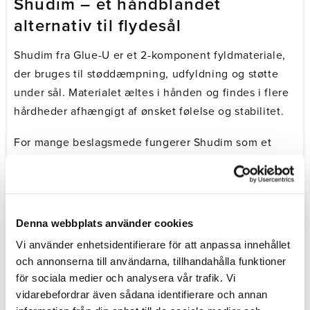
Shudim – et håndblandet
alternativ til flydesål
Shudim fra Glue-U er et 2-komponent fyldmateriale,
der bruges til støddæmpning, udfyldning og støtte
under sål. Materialet æltes i hånden og findes i flere
hårdheder afhængigt af ønsket følelse og stabilitet.
For mange beslagsmede fungerer Shudim som et
alternativ til traditionel flydesål, når man vil arbejde
med et formbart materiale i stedet for et
selvnivellerende system.
Denna webbplats använder cookies
Materialet hærder hurtigt og kan formes direkte efter
Vi använder enhetsidentifierare för att anpassa innehållet
hovens behov, inden det stivner.
och annonserna till användarna, tillhandahålla funktioner
för sociala medier och analysera vår trafik. Vi
vidarebefordrar även sådana identifierare och annan
Sådan vælger du hovfyldning