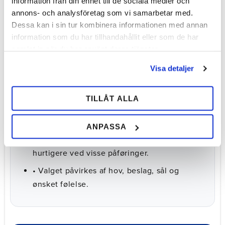
information från din enhet till de sociala medier och
eller flydesål
annons- och analysföretag som vi samarbetar med.
Dessa kan i sin tur kombinera informationen med annan
• Blødere materialer giver mere komfort og
information som du har tillhandahållit eller som de har
støddæmpning.
samlat in när du har använt deras tjänster.
• Fastere materialer giver mere stabilitet og
Visa detaljer
støtte.
• Håndblandede materialer giver større
TILLÅT ALLA
mulighed for at forme udfyldningen
manuelt.
ANPASSA
• Selvnivellerende flydesål kan være
hurtigere ved visse påføringer.
• Valget påvirkes af hov, beslag, sål og
ønsket følelse.