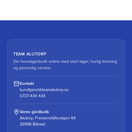
TEAM ALUTORP
Din hovslagerbutik online med stort lager, hurtig levering
og personlig service.
Kontakt
kundtjanst@teamalutorp.se
0727-434 434
Vores gårdbutik
Alutorp, Frestensfällevägen 64
26996 Båstad