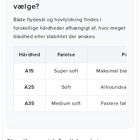
vælge?
Både flydesål og hovfyldning findes i
forskellige hårdheder afhængigt af, hvor meget
blødhed eller stabilitet der ønskes.
Hårdhed
Følelse
Passer 
A15
Super soft
Maksimal blødhed
A25
Soft
Allroundvalg til 
A35
Medium soft
Fastere følelse o