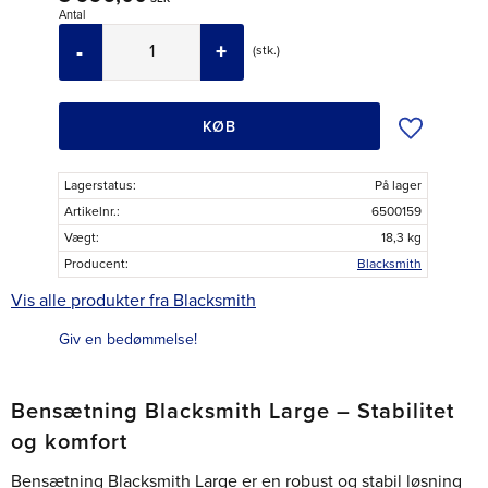
Antal
-
+
stk.
Tilføj til øns
KØB
Lagerstatus
På lager
Artikelnr.
6500159
Vægt
18,3 kg
Producent
Blacksmith
Vis alle produkter fra Blacksmith
Giv en bedømmelse!
Bensætning Blacksmith Large – Stabilitet
og komfort
Bensætning Blacksmith Large er en robust og stabil løsning