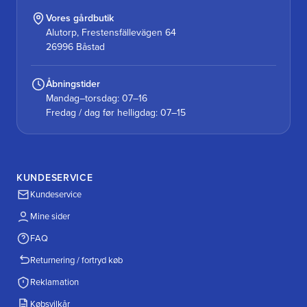
Vores gårdbutik
Alutorp, Frestensfällevägen 64
26996 Båstad
Åbningstider
Mandag–torsdag: 07–16
Fredag / dag før helligdag: 07–15
KUNDESERVICE
Kundeservice
Mine sider
FAQ
Returnering / fortryd køb
Reklamation
Købsvilkår