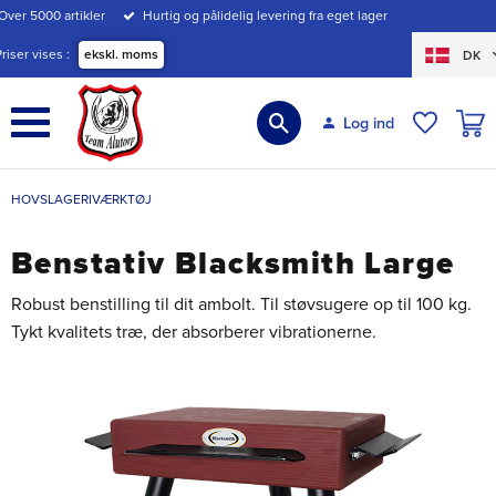
Over 5000 artikler
Hurtig og pålidelig levering fra eget lager
Menu
Priser vises
ekskl. moms
DK
INDK
Log ind
ØNSKE
HOVSLAGERIVÆRKTØJ
Benstativ Blacksmith Large
Robust benstilling til dit ambolt. Til støvsugere op til 100 kg.
Tykt kvalitets træ, der absorberer vibrationerne.