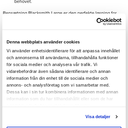
behovet.
Bensætning Blacksmith Large er den perfekte løsning for
både beslagsmede og smede, der søger en stabil, holdbar og
ergonomisk bensætning til deres ambolt. Bestil din i dag og
oplev en bedre arbejdsstilling og øget stabilitet under
arbejdet!
Denna webbplats använder cookies
Vi använder enhetsidentifierare för att anpassa innehållet
och annonserna till användarna, tillhandahålla funktioner
Del
för sociala medier och analysera vår trafik. Vi
Facebook
vidarebefordrar även sådana identifierare och annan
information från din enhet till de sociala medier och
annons- och analysföretag som vi samarbetar med.
Bedømmelser
Dessa kan i sin tur kombinera informationen med annan
information som du har tillhandahållit eller som de har
Dig
samlat in när du har använt deras tjänster.
Visa detaljer