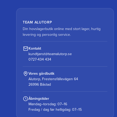
TEAM ALUTORP
Din hovslagerbutik online med stort lager, hurtig
levering og personlig service.
Kontakt
kundtjanst@teamalutorp.se
0727-434 434
Vores gårdbutik
Alutorp, Frestensfällevägen 64
26996 Båstad
Åbningstider
Mandag–torsdag: 07–16
Fredag / dag før helligdag: 07–15