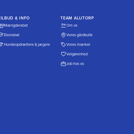
TILBUD & INFO
TEAM ALUTORP
Mængderabat
Om os
Elevrabat
Vores gårdbutik
Hundeopdrættere & jægere
Vores mærker
Velgørenhed
Job hos os