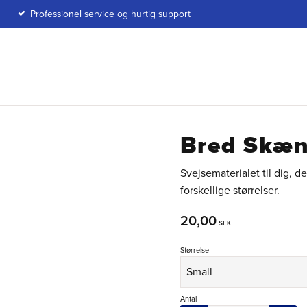
Professionel service og hurtig support
Bred Skæn
Svejsematerialet til dig, d
forskellige størrelser.
20,00
SEK
Størrelse
Antal