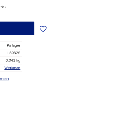
stk.
Tilføj til ønskeliste
På lager
LS032S
0,043 kg
Werkman
kman