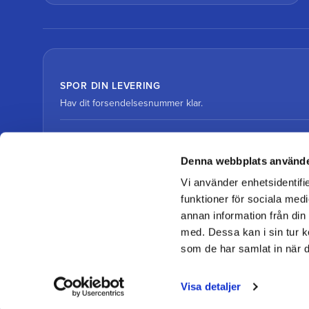
SPOR DIN LEVERING
Hav dit forsendelsesnummer klar.
Spor pakke med DHL
Denna webbplats använde
Vi använder enhetsidentifie
Spor pakke med DSV
funktioner för sociala medi
annan information från din
med. Dessa kan i sin tur k
som de har samlat in när d
© 2026 Team Alutorp
Visa detaljer