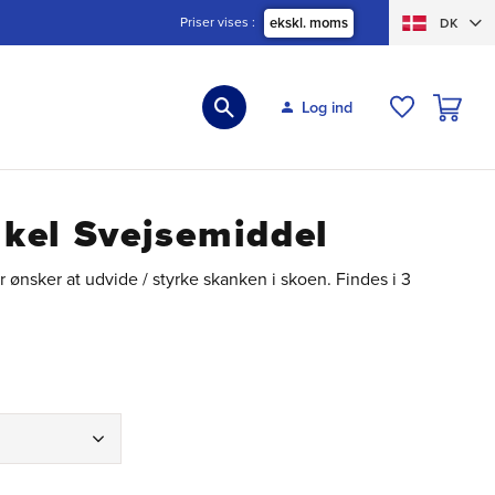
Priser vises
ekskl. moms
DK
INDKØBS
Log ind
ØNSKELIS
kel Svejsemiddel
er ønsker at udvide / styrke skanken i skoen. Findes i 3