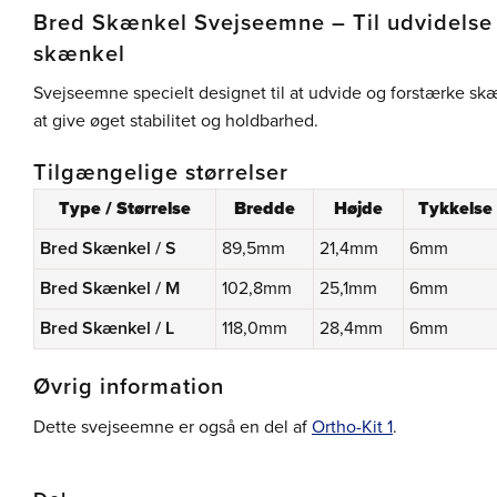
Bred Skænkel Svejseemne – Til udvidelse 
skænkel
Svejseemne specielt designet til at udvide og forstærke sk
at give øget stabilitet og holdbarhed.
Tilgængelige størrelser
Type / Størrelse
Bredde
Højde
Tykkelse
Bred Skænkel / S
89,5mm
21,4mm
6mm
Bred Skænkel / M
102,8mm
25,1mm
6mm
Bred Skænkel / L
118,0mm
28,4mm
6mm
Øvrig information
Dette svejseemne er også en del af
Ortho-Kit 1
.