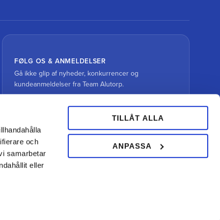
FØLG OS & ANMELDELSER
Gå ikke glip af nyheder, konkurrencer og
kundeanmeldelser fra Team Alutorp.
TILLÅT ALLA
illhandahålla
ifierare och
ANPASSA
 vi samarbetar
ahållit eller
Din hovslagerbutik online