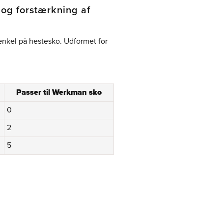
og forstærkning af
ænkel på hestesko. Udformet for
Passer til Werkman sko
0
2
5