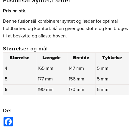
Fusionsål Syntet/Læder
Pris pr. stk.
Denne fusionsål kombinerer syntet og læder for optimal
holdbarhed og komfort. Sålen giver god støtte og kan bruges
til at beskytte og aflaste hoven.
Størrelser og mål
Størrelse
Længde
Bredde
Tykkelse
4
165 mm
147 mm
5 mm
5
177 mm
156 mm
5 mm
6
190 mm
170 mm
5 mm
Del
Facebook