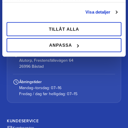
samlat in när du har använt deras tjänster.
Din hovslagerbutik online med stort lager, hurtig levering
og personlig service.
Visa detaljer
Kontakt
TILLÅT ALLA
kundtjanst@teamalutorp.se
0727-434 434
ANPASSA
Vores gårdbutik
Alutorp, Frestensfällevägen 64
26996 Båstad
Åbningstider
Mandag–torsdag: 07–16
Fredag / dag før helligdag: 07–15
KUNDESERVICE
Kundeservice