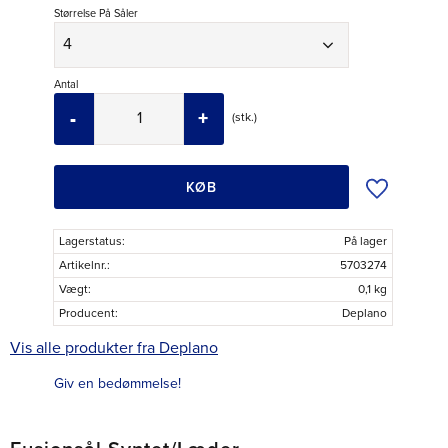
Størrelse På Såler
Antal
-
+
stk.
Tilføj til øns
KØB
Lagerstatus
På lager
Artikelnr.
5703274
Vægt
0,1 kg
Producent
Deplano
Vis alle produkter fra Deplano
Giv en bedømmelse!