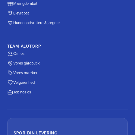
Mængderabat
Elevrabat
Hundeopdrættere & jægere
TEAM ALUTORP
Om os
Vores gårdbutik
Vores mærker
Velgørenhed
Job hos os
SPOR DIN LEVERING