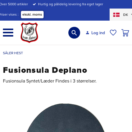
Over 5000 artikler
Hurtig og pålidelig levering fra eget lager
Menu
Priser vises
ekskl. moms
DK
INDK
Log ind
ØNSKE
SÅLER HEST
Fusionsula Deplano
Fusionsula Syntet/Læder Findes i 3 størrelser.