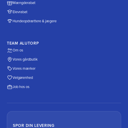
Mængderabat
Elevrabat
Hundeopdrættere & jægere
TEAM ALUTORP
Om os
Vores gårdbutik
Vores mærker
Velgørenhed
Job hos os
SPOR DIN LEVERING