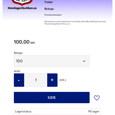
100,00
SEK
Belopp
Antal
-
+
stk.
Tilføj til øns
KØB
Lagerstatus
På lager