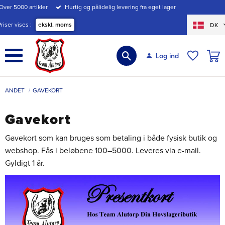
Over 5000 artikler
Hurtig og pålidelig levering fra eget lager
Menu
Priser vises
ekskl. moms
DK
INDK
Log ind
ØNSKE
ANDET
GAVEKORT
Gavekort
Gavekort som kan bruges som betaling i både fysisk butik og
webshop. Fås i beløbene 100–5000. Leveres via e-mail.
Gyldigt 1 år.