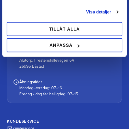
samlat in när du har använt deras tjänster.
Din hovslagerbutik online med stort lager, hurtig levering
og personlig service.
Visa detaljer
Kontakt
TILLÅT ALLA
kundtjanst@teamalutorp.se
0727-434 434
ANPASSA
Vores gårdbutik
Alutorp, Frestensfällevägen 64
26996 Båstad
Åbningstider
Mandag–torsdag: 07–16
Fredag / dag før helligdag: 07–15
KUNDESERVICE
Kundeservice