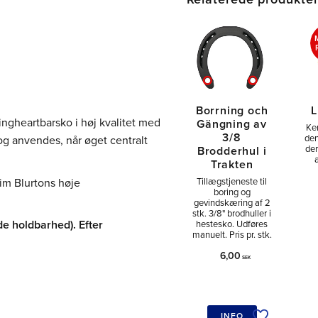
Borrning och
L
ngheartbarsko i høj kvalitet med
Gängning av
Ke
3/8
den
n og anvendes, når øget centralt
der
Brodderhul i
æ
Trakten
im Blurtons høje
Tillægstjeneste til
boring og
gevindskæring af 2
stk. 3/8" brodhuller i
e holdbarhed). Efter
hestesko. Udføres
manuelt. Pris pr. stk.
6,00
SEK
INFO