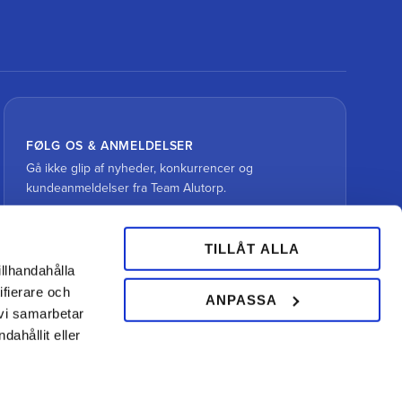
FØLG OS & ANMELDELSER
Gå ikke glip af nyheder, konkurrencer og
kundeanmeldelser fra Team Alutorp.
TILLÅT ALLA
illhandahålla
ifierare och
ANPASSA
 vi samarbetar
ahållit eller
Din hovslagerbutik online