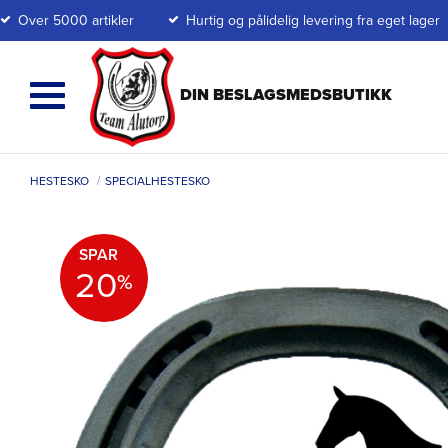
Over 5000 artikler
Hurtig og pålidelig levering fra eget lager
HESTESKO
SPECIALHESTESKO
SPAR
20
%