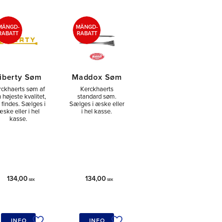
MÄNGD-
MÄNGD-
RABATT
RABATT
iberty Søm
Maddox Søm
rckhaerts søm af
Kerckhaerts
 højeste kvalitet,
standard søm.
 findes. Sælges i
Sælges i æske eller
ske eller i hel
i hel kasse.
kasse.
134,00
134,00
SEK
SEK
INFO
INFO