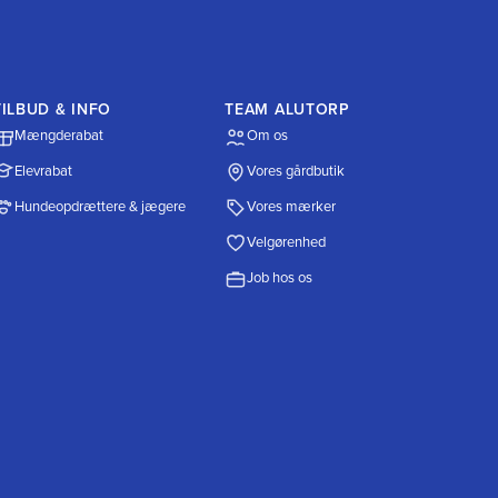
TILBUD & INFO
TEAM ALUTORP
Mængderabat
Om os
Elevrabat
Vores gårdbutik
Hundeopdrættere & jægere
Vores mærker
Velgørenhed
Job hos os