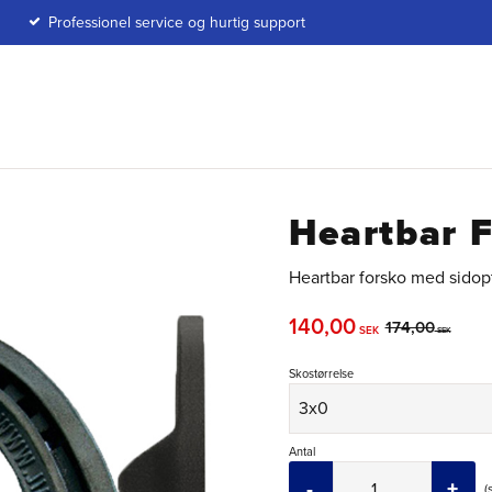
Professionel service og hurtig support
Heartbar 
Heartbar forsko med sidopt
Nedsat pris:
140,00
Original pris:
174,00
SEK
SEK
Skostørrelse
Antal
-
+