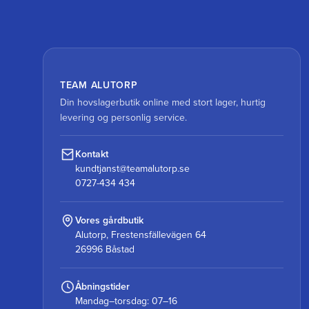
TEAM ALUTORP
Din hovslagerbutik online med stort lager, hurtig
levering og personlig service.
Kontakt
kundtjanst@teamalutorp.se
0727-434 434
Vores gårdbutik
Alutorp, Frestensfällevägen 64
26996 Båstad
Åbningstider
Mandag–torsdag: 07–16