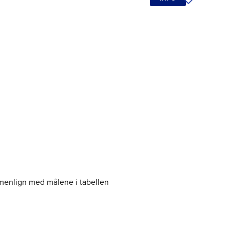
Tilføj til øn
menlign med målene i tabellen