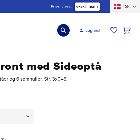
Priser vises
ekskl. moms
DK
INDKØBS
Log ind
ØNSKELIS
Front med Sideoptå
åer og 6 sømhuller. Str. 3x0–5.
stk.