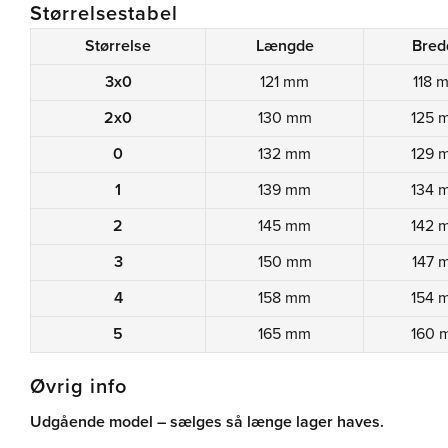
Størrelsestabel
Størrelse
Længde
Bred
3x0
121 mm
118 
2x0
130 mm
125 
0
132 mm
129 
1
139 mm
134 
2
145 mm
142 
3
150 mm
147 
4
158 mm
154 
5
165 mm
160 
Øvrig info
Udgående model – sælges så længe lager haves.