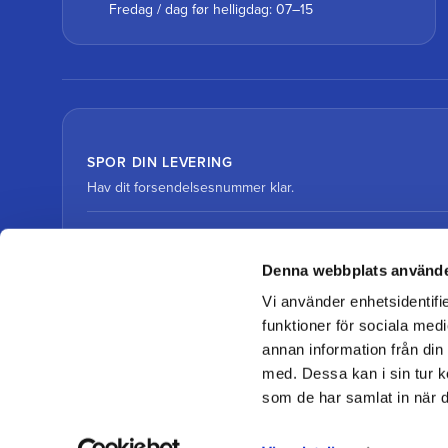
Fredag / dag før helligdag: 07–15
SPOR DIN LEVERING
Hav dit forsendelsesnummer klar.
Spor pakke med DHL
Denna webbplats använde
Vi använder enhetsidentifie
Spor pakke med DSV
funktioner för sociala medi
annan information från din
med. Dessa kan i sin tur k
som de har samlat in när d
© 2026 Team Alutorp