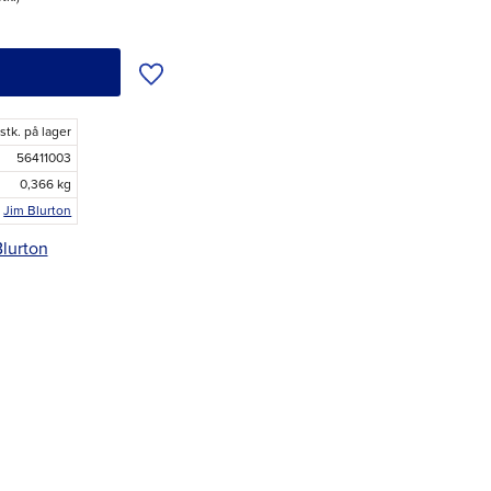
Tilføj til ønskeliste
 stk. på lager
56411003
0,366 kg
Jim Blurton
Blurton
r