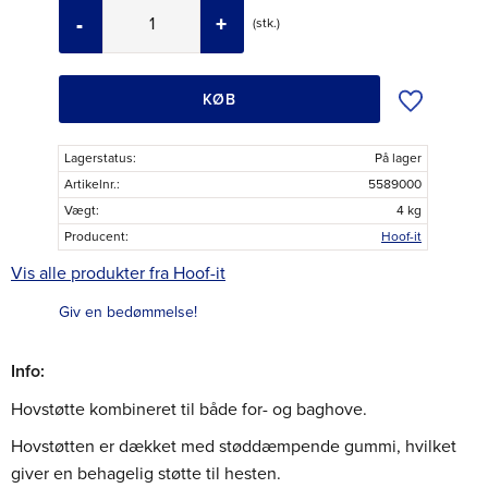
-
+
stk.
Tilføj til øns
KØB
Lagerstatus
På lager
Artikelnr.
5589000
Vægt
4 kg
Producent
Hoof-it
Vis alle produkter fra Hoof-it
Giv en bedømmelse!
Info:
Hovstøtte kombineret til både for- og baghove.
Hovstøtten er dækket med støddæmpende gummi, hvilket
giver en behagelig støtte til hesten.