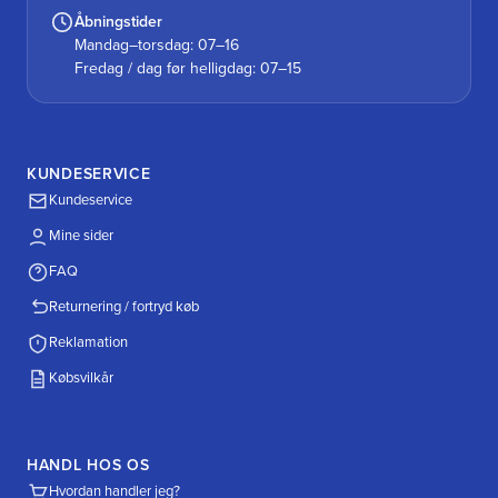
Åbningstider
Mandag–torsdag: 07–16
Fredag / dag før helligdag: 07–15
KUNDESERVICE
Kundeservice
Mine sider
FAQ
Returnering / fortryd køb
Reklamation
Købsvilkår
HANDL HOS OS
Hvordan handler jeg?