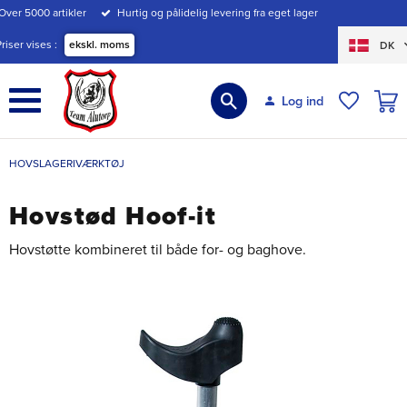
Over 5000 artikler
Hurtig og pålidelig levering fra eget lager
Menu
Priser vises
ekskl. moms
DK
INDK
Log ind
ØNSKE
HOVSLAGERIVÆRKTØJ
Hovstød Hoof-it
Hovstøtte kombineret til både for- og baghove.