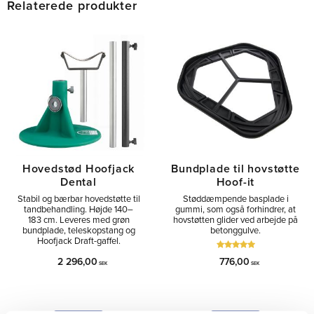
Relaterede produkter
Hovedstød Hoofjack
Bundplade til hovstøtte
Dental
Hoof-it
Stabil og bærbar hovedstøtte til
Støddæmpende basplade i
tandbehandling. Højde 140–
gummi, som også forhindrer, at
183 cm. Leveres med grøn
hovstøtten glider ved arbejde på
bundplade, teleskopstang og
betonggulve.
Hoofjack Draft-gaffel.
2 296,00
776,00
SEK
SEK