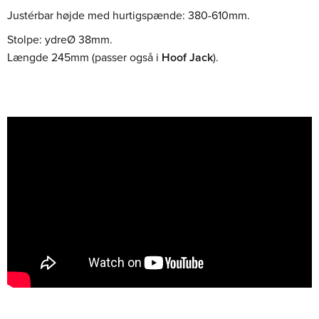
Justérbar højde med hurtigspænde: 380-610mm.
Stolpe: ydreØ 38mm.
Længde 245mm (passer også i
Hoof Jack
).