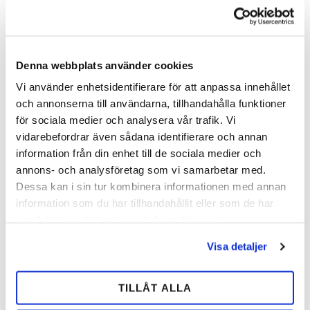
INFO
INFO
Tilføj til ønskeliste
Tilfø
Denna webbplats använder cookies
Del
Vi använder enhetsidentifierare för att anpassa innehållet
Facebook
och annonserna till användarna, tillhandahålla funktioner
för sociala medier och analysera vår trafik. Vi
vidarebefordrar även sådana identifierare och annan
Bedømmelser
information från din enhet till de sociala medier och
annons- och analysföretag som vi samarbetar med.
Dig
Dessa kan i sin tur kombinera informationen med annan
information som du har tillhandahållit eller som de har
samlat in när du har använt deras tjänster.
Visa detaljer
TILLÅT ALLA
Bliv den første, der giver en bedømmelse.