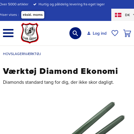
Over 5000 artikler
Hurtig og pålidelig levering fra eget lager
Menu
Priser vises
ekskl. moms
DK
INDK
Log ind
ØNSKE
HOVSLAGERIVÆRKTØJ
Værktøj Diamond Ekonomi
Diamonds standard tang for dig, der ikke skor dagligt.