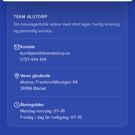
TEAM ALUTORP
Din hovslagerbutik online med stort lager, hurtig levering
og personlig service.
Kontakt
kundtjanst@teamalutorp.se
0727-434 434
Vores gårdbutik
Alutorp, Frestensfällevägen 64
26996 Båstad
Åbningstider
Mandag–torsdag: 07–16
Fredag / dag før helligdag: 07–15