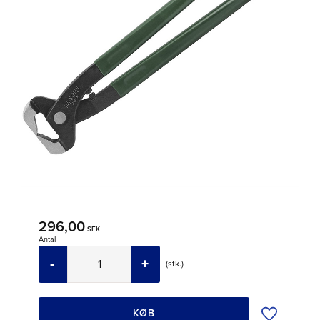
296,00
SEK
Antal
-
+
stk.
Tilføj til øns
KØB