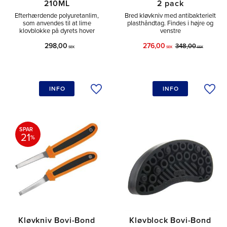
210ML
2 pack
Efterhærdende polyuretanlim,
Bred kløvkniv med antibakterielt
som anvendes til at lime
plasthåndtag. Findes i højre og
klovblokke på dyrets hover
venstre
298,00
276,00
348,00
SEK
SEK
SEK
INFO
INFO
Tilføj til ønskeliste
Tilfø
SPAR
21
%
Kløvkniv Bovi-Bond
Kløvblock Bovi-Bond