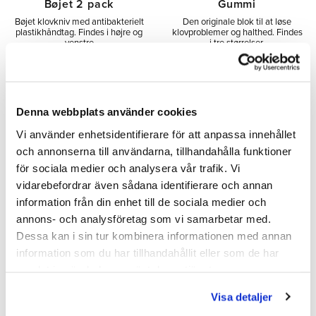
Bøjet 2 pack
Gummi
Bøjet klovkniv med antibakterielt
Den originale blok til at løse
plastikhåndtag. Findes i højre og
klovproblemer og halthed. Findes
venstre
i tre størrelser.
276,00
22,00
348,00
SEK
SEK
SEK
Denna webbplats använder cookies
INFO
INFO
Tilføj til ønskeliste
Tilfø
Vi använder enhetsidentifierare för att anpassa innehållet
och annonserna till användarna, tillhandahålla funktioner
för sociala medier och analysera vår trafik. Vi
vidarebefordrar även sådana identifierare och annan
information från din enhet till de sociala medier och
annons- och analysföretag som vi samarbetar med.
Dessa kan i sin tur kombinera informationen med annan
information som du har tillhandahållit eller som de har
samlat in när du har använt deras tjänster.
Visa detaljer
Kløvblock Bovi-Bond
Kløvblock Bovi-Bond