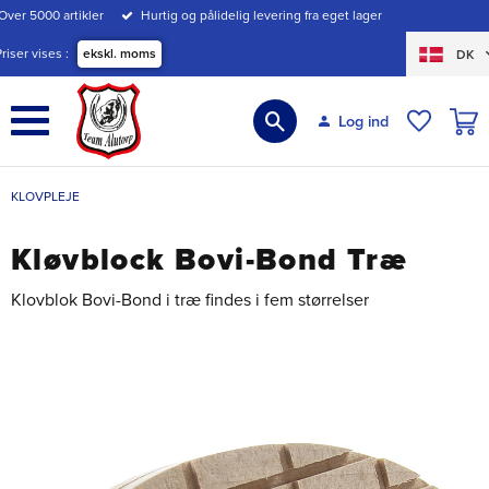
Over 5000 artikler
Hurtig og pålidelig levering fra eget lager
Menu
Priser vises
ekskl. moms
DK
INDK
Log ind
ØNSKE
KLOVPLEJE
Kløvblock Bovi-Bond Træ
Klovblok Bovi-Bond i træ findes i fem størrelser