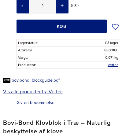
-
+
stk.
Tilføj til øns
KØB
Lagerstatus
På lager
Artikelnr.
8800160
Vægt
0,071 kg
Producent
Vettec
bovibond_blockguide.pdf
Vis alle produkter fra Vettec
Giv en bedømmelse!
Bovi-Bond Klovblok i Træ – Naturlig
beskyttelse af klove