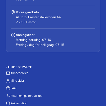
Vores gårdbutik
Alutorp, Frestensfällevägen 64
26996 Båstad
Åbningstider
Mandag–torsdag: 07–16
Fredag / dag før helligdag: 07–15
KUNDESERVICE
Kundeservice
Mine sider
FAQ
Returnering / fortryd køb
Reklamation