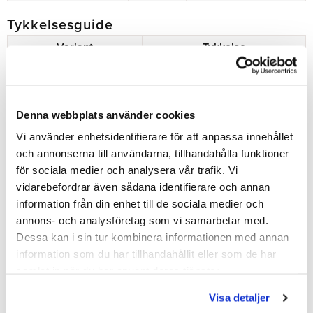
Tykkelsesguide
Variant
Tykkelse
Lite
3–3,5 mm
Regular
4–4,5 mm
Denna webbplats använder cookies
Heavy
5–5,5 mm
Vi använder enhetsidentifierare för att anpassa innehållet
och annonserna till användarna, tillhandahålla funktioner
för sociala medier och analysera vår trafik. Vi
Del
vidarebefordrar även sådana identifierare och annan
Facebook
information från din enhet till de sociala medier och
annons- och analysföretag som vi samarbetar med.
Dessa kan i sin tur kombinera informationen med annan
Bedømmelser
information som du har tillhandahållit eller som de har
samlat in när du har använt deras tjänster.
Dig
Visa detaljer