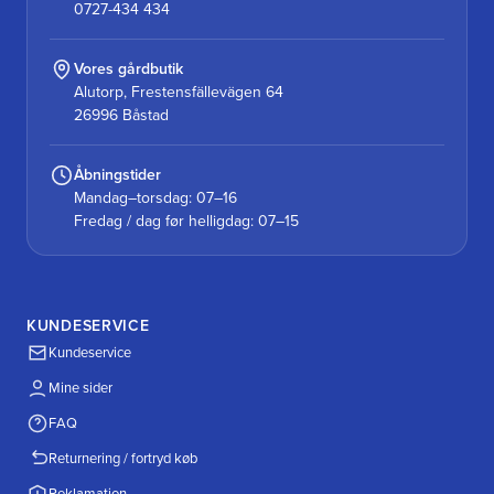
0727-434 434
Vores gårdbutik
Alutorp, Frestensfällevägen 64
26996 Båstad
Åbningstider
Mandag–torsdag: 07–16
Fredag / dag før helligdag: 07–15
KUNDESERVICE
Kundeservice
Mine sider
FAQ
Returnering / fortryd køb
Reklamation