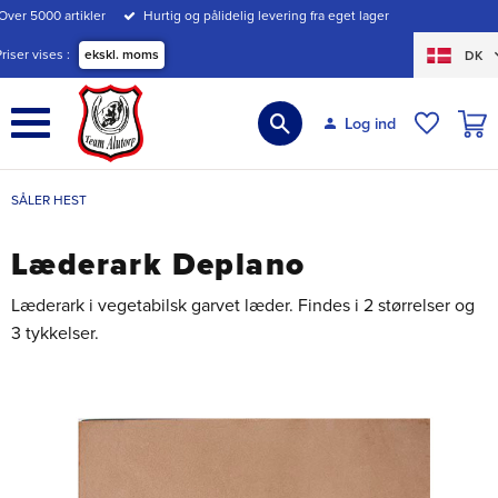
Over 5000 artikler
Hurtig og pålidelig levering fra eget lager
Menu
Priser vises
ekskl. moms
DK
INDK
Log ind
ØNSKE
SÅLER HEST
Læderark Deplano
Læderark i vegetabilsk garvet læder. Findes i 2 størrelser og
3 tykkelser.