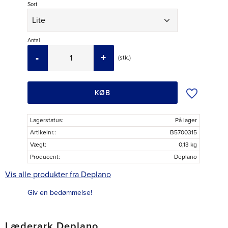
Sort
Antal
-
+
stk.
Tilføj til øns
KØB
Lagerstatus
På lager
Artikelnr.
B5700315
Vægt
0,13 kg
Producent
Deplano
Vis alle produkter fra Deplano
Giv en bedømmelse!
Læderark Deplano