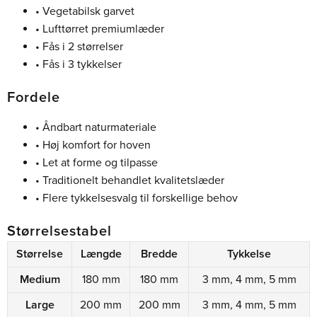
• Vegetabilsk garvet
• Lufttørret premiumlæder
• Fås i 2 størrelser
• Fås i 3 tykkelser
Fordele
• Åndbart naturmateriale
• Høj komfort for hoven
• Let at forme og tilpasse
• Traditionelt behandlet kvalitetslæder
• Flere tykkelsesvalg til forskellige behov
Størrelsestabel
Størrelse
Længde
Bredde
Tykkelse
Medium
180 mm
180 mm
3 mm, 4 mm, 5 mm
Large
200 mm
200 mm
3 mm, 4 mm, 5 mm