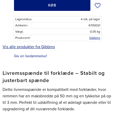
Tilføj til øns
KØB
Lagerstatus
4 stk. på lager
Artikelnr.
6700021
Vægt
0,05 kg
Producent
Gibbins
Vis alle produkter fra Gibbins
Giv en bedømmelse!
Livremsspænde til forklæde – Stabilt og
justerbart spænde
Dette livremsspænde er kompatibelt med forklæder, hvor
remmen har en maksbredde på 50 mm og en tykkelse på op
til 3 mm. Perfekt til udskiftning af et ødelagt spænde eller til
opgradering af dit nuværende forklæde.