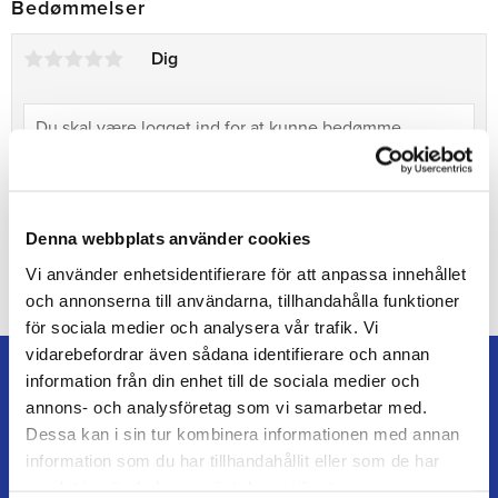
Bedømmelser
Dig
Denna webbplats använder cookies
Bliv den første, der giver en bedømmelse.
Vi använder enhetsidentifierare för att anpassa innehållet
och annonserna till användarna, tillhandahålla funktioner
för sociala medier och analysera vår trafik. Vi
vidarebefordrar även sådana identifierare och annan
information från din enhet till de sociala medier och
annons- och analysföretag som vi samarbetar med.
Dessa kan i sin tur kombinera informationen med annan
information som du har tillhandahållit eller som de har
TEAM ALUTORP
samlat in när du har använt deras tjänster.
Din hovslagerbutik online med stort lager, hurtig levering