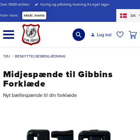
Over 5000 artikler
Hurtig og pålidelig levering fra eget lager
Menu
Priser vises
ekskl. moms
DK
INDK
Log ind
ØNSKE
TØJ
BESKYTTELSESBEKLÆDNING
Midjespænde til Gibbins
Forklæde
Nyt bæltespænde til din forklæde