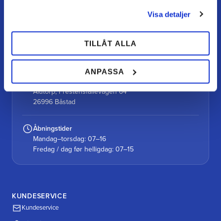
og personlig service.
Visa detaljer
Kontakt
TILLÅT ALLA
kundtjanst@teamalutorp.se
0727-434 434
ANPASSA
Vores gårdbutik
Alutorp, Frestensfällevägen 64
26996 Båstad
Åbningstider
Mandag–torsdag: 07–16
Fredag / dag før helligdag: 07–15
KUNDESERVICE
Kundeservice