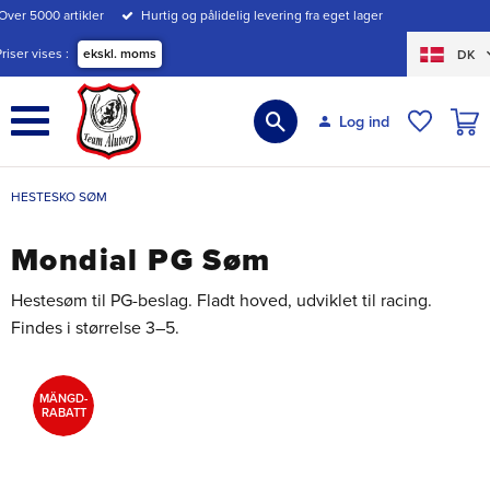
Over 5000 artikler
Hurtig og pålidelig levering fra eget lager
Menu
Priser vises
ekskl. moms
DK
INDK
Log ind
ØNSKE
HESTESKO SØM
Mondial PG Søm
Hestesøm til PG-beslag. Fladt hoved, udviklet til racing.
Findes i størrelse 3–5.
MÄNGD-
RABATT