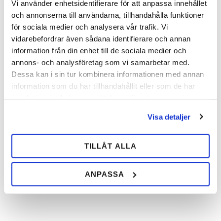
Vi använder enhetsidentifierare för att anpassa innehållet
PG Sko Race
PG Plade til PG sko.
och annonserna till användarna, tillhandahålla funktioner
Let trav- og racingsko med
3 mm pladesål til montering af
för sociala medier och analysera vår trafik. Vi
stålskenne i tåen. Findes i Nr. 2
PG Sko. Findes i størrelse Nr. 2 og
vidarebefordrar även sådana identifierare och annan
blå og Nr. 4 rød. Kompatibel med
Nr. 4 og passer til PG Sko, PG Sko
PG Plade.
Race og PG Sko med Brodder.
information från din enhet till de sociala medier och
92,00
116,00
annons- och analysföretag som vi samarbetar med.
SEK
SEK
Dessa kan i sin tur kombinera informationen med annan
information som du har tillhandahållit eller som de har
samlat in när du har använt deras tjänster.
INFO
INFO
Tilføj til ønskeliste
Tilfø
Visa detaljer
TILLÅT ALLA
ANPASSA