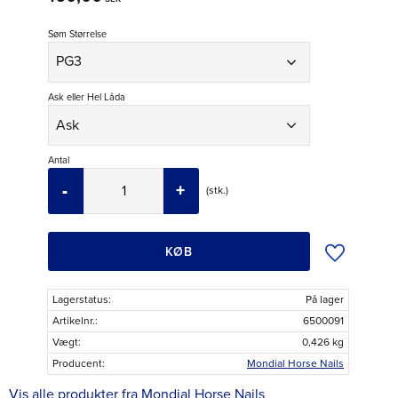
Søm Størrelse
Ask eller Hel Låda
Antal
-
+
stk.
Tilføj til øns
KØB
Lagerstatus
På lager
Artikelnr.
6500091
Vægt
0,426 kg
Producent
Mondial Horse Nails
Vis alle produkter fra Mondial Horse Nails