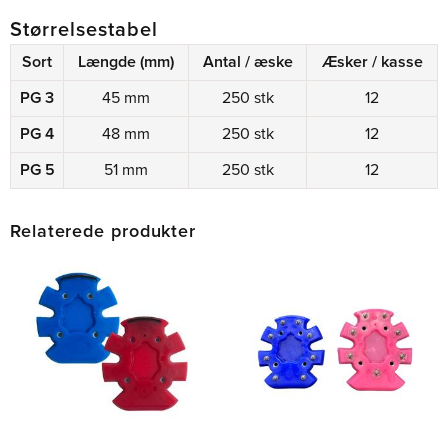
Størrelsestabel
Sort
Længde (mm)
Antal / æske
Æsker / kasse
PG 3
45 mm
250 stk
12
PG 4
48 mm
250 stk
12
PG 5
51 mm
250 stk
12
Relaterede produkter