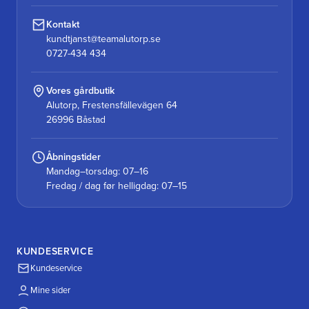
Kontakt
kundtjanst@teamalutorp.se
0727-434 434
Vores gårdbutik
Alutorp, Frestensfällevägen 64
26996 Båstad
Åbningstider
Mandag–torsdag: 07–16
Fredag / dag før helligdag: 07–15
KUNDESERVICE
Kundeservice
Mine sider