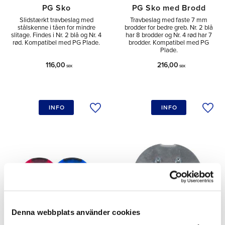
PG Sko
PG Sko med Brodd
Slidstærkt travbeslag med
Travbeslag med faste 7 mm
stålskenne i tåen for mindre
brodder for bedre greb. Nr. 2 blå
slitage. Findes i Nr. 2 blå og Nr. 4
har 8 brodder og Nr. 4 rød har 7
rød. Kompatibel med PG Plade.
brodder. Kompatibel med PG
Plade.
116,00
216,00
SEK
SEK
INFO
INFO
Tilføj til ønskeliste
Tilfø
Denna webbplats använder cookies