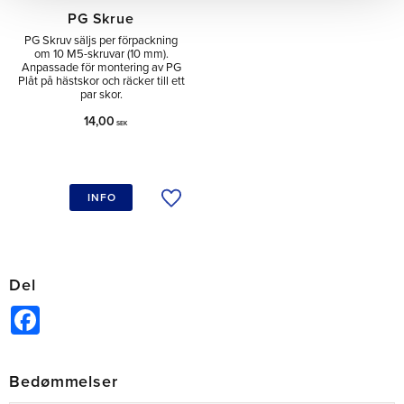
PG Skrue
PG Skruv säljs per förpackning
om 10 M5-skruvar (10 mm).
Anpassade för montering av PG
Plåt på hästskor och räcker till ett
par skor.
14,00
SEK
INFO
Tilføj til ønskeliste
Del
Facebook
Bedømmelser