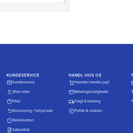
KUNDESERVICE
HANDL HOS OS
Kundeservice
Hvordan handler jeg?
Mine sider
Betalingsmuligheder
FAQ
Fragt & levering
Returnering / fortryd køb
Politik & cookies
Reklamation
Købsvilkår