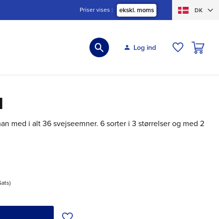
Priser vises
ekskl. moms
DK
INDKØBS
Log ind
ØNSKELIS
1
 med i alt 36 svejseemner. 6 sorter i 3 størrelser og med 2
Sats
Tilføj til ønskeliste