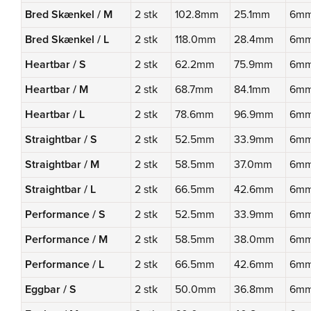
Bred Skænkel / M
2 stk
102.8mm
25.1mm
6m
Bred Skænkel / L
2 stk
118.0mm
28.4mm
6m
Heartbar / S
2 stk
62.2mm
75.9mm
6m
Heartbar / M
2 stk
68.7mm
84.1mm
6m
Heartbar / L
2 stk
78.6mm
96.9mm
6m
Straightbar / S
2 stk
52.5mm
33.9mm
6m
Straightbar / M
2 stk
58.5mm
37.0mm
6m
Straightbar / L
2 stk
66.5mm
42.6mm
6m
Performance / S
2 stk
52.5mm
33.9mm
6m
Performance / M
2 stk
58.5mm
38.0mm
6m
Performance / L
2 stk
66.5mm
42.6mm
6m
Eggbar / S
2 stk
50.0mm
36.8mm
6m