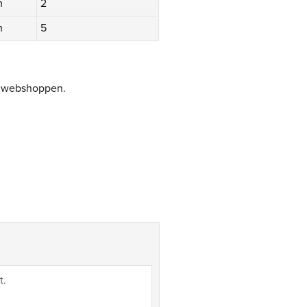
m
2
m
5
 i webshoppen.