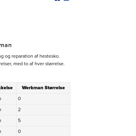
kman
ng og reparation af hestesko.
elser, med to af hver størrelse.
kkelse
Werkman Størrelse
m
0
m
2
m
5
m
0