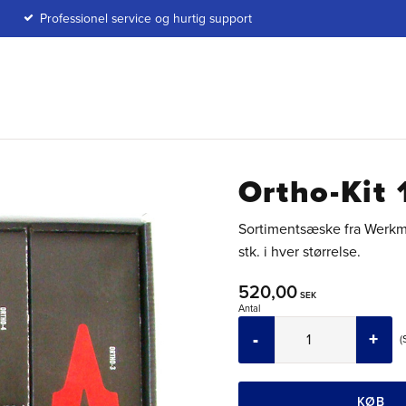
Professionel service og hurtig support
Ortho-Kit 
Sortimentsæske fra Werkman
stk. i hver størrelse.
520,00
SEK
Antal
-
+
KØB