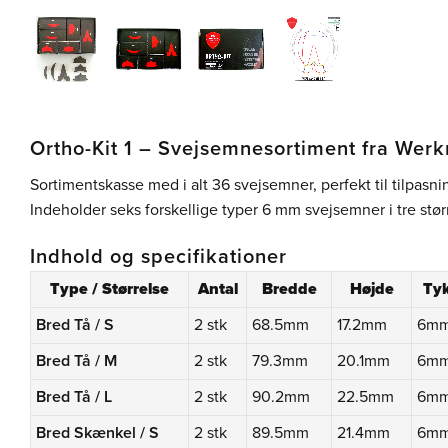
Ortho-Kit 1 – Svejsemnesortiment fra Wer
Sortimentskasse med i alt 36 svejsemner, perfekt til tilpasni
Indeholder seks forskellige typer 6 mm svejsemner i tre størr
Indhold og specifikationer
Type / Størrelse
Antal
Bredde
Højde
Ty
Bred Tå / S
2 stk
68.5mm
17.2mm
6m
Bred Tå / M
2 stk
79.3mm
20.1mm
6m
Bred Tå /
L
2 stk
90.2mm
22.5mm
6m
Bred Skænkel / S
2 stk
89.5mm
21.4mm
6m