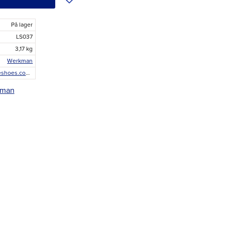
På lager
LS037
3,17 kg
Werkman
werkmanhorseshoes.com/en/horseshoes/werkman-ortho-kit1#werkman-ortho-kit1
kman