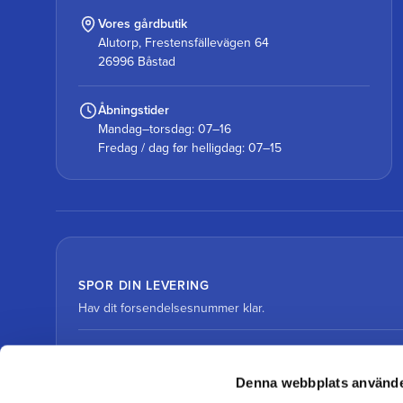
Vores gårdbutik
Alutorp, Frestensfällevägen 64
26996 Båstad
Åbningstider
Mandag–torsdag: 07–16
Fredag / dag før helligdag: 07–15
SPOR DIN LEVERING
Hav dit forsendelsesnummer klar.
Spor pakke med DHL
Denna webbplats använde