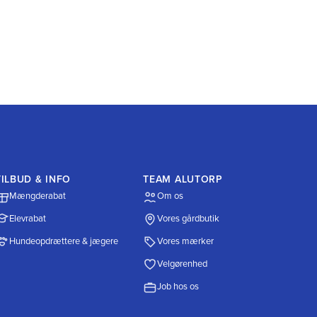
TILBUD & INFO
TEAM ALUTORP
Mængderabat
Om os
Elevrabat
Vores gårdbutik
Hundeopdrættere & jægere
Vores mærker
Velgørenhed
Job hos os