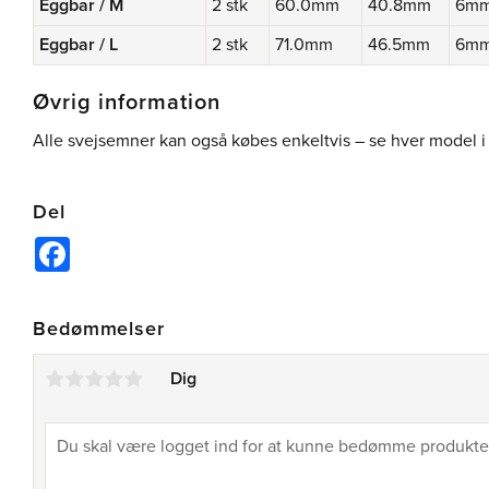
Eggbar / M
2 stk
60.0mm
40.8mm
6m
Eggbar / L
2 stk
71.0mm
46.5mm
6m
Øvrig information
Alle svejsemner kan også købes enkeltvis – se hver model
Del
Facebook
Bedømmelser
Dig