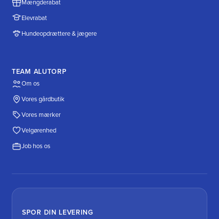
Mængderabat
Elevrabat
Hundeopdrættere & jægere
TEAM ALUTORP
Om os
Vores gårdbutik
Vores mærker
Velgørenhed
Job hos os
SPOR DIN LEVERING