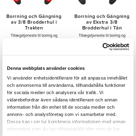
Borrning och Gängning
Borrning och Gängning
av 3/8 Brodderhul i
av Ekstra 3/8
Trakten
Brodderhul i Tån
Tillægstjeneste til boring og
Tillægstjeneste til boring og
gevindskæring af 2 stk. 3/8"
gevindskæring af ekstra 3/8"
brodhuller i hestesko. Udføres
brodhuller i tåen. Manuel
manuelt. Pris pr. stk.
udførelse. Pris pr. stk.
6,00
9,00
SEK
SEK
Denna webbplats använder cookies
Vi använder enhetsidentifierare för att anpassa innehållet
INFO
INFO
och annonserna till användarna, tillhandahålla funktioner
Tilføj til ønskeliste
Tilfø
för sociala medier och analysera vår trafik. Vi
vidarebefordrar även sådana identifierare och annan
information från din enhet till de sociala medier och
MÄNGD-
RABATT
annons- och analysföretag som vi samarbetar med.
Dessa kan i sin tur kombinera informationen med annan
information som du har tillhandahållit eller som de har
samlat in när du har använt deras tjänster.