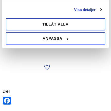
Visa detaljer
Mustad Søm
TILLÅT ALLA
Mustads velkendte søm og
specialsøm. Sælges i æske eller i
hel kasse.
ANPASSA
128,00
SEK
Tilføj til ønskeliste
Del
Facebook