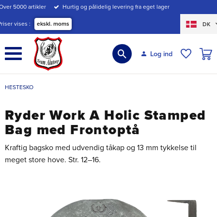
Over 5000 artikler
Hurtig og pålidelig levering fra eget lager
Menu
Priser vises
ekskl. moms
DK
INDK
Log ind
ØNSKE
HESTESKO
Ryder Work A Holic Stamped
Bag med Frontoptå
Kraftig bagsko med udvendig tåkap og 13 mm tykkelse til
meget store hove. Str. 12–16.