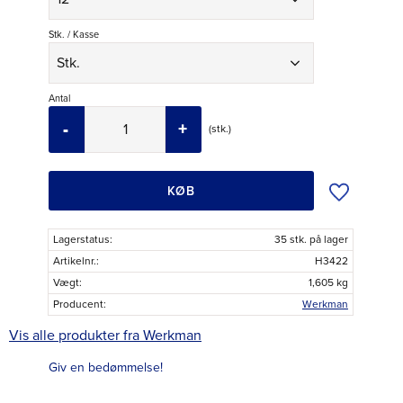
Stk. / Kasse
Antal
-
+
stk.
Tilføj til øns
KØB
Lagerstatus
35 stk. på lager
Artikelnr.
H3422
Vægt
1,605 kg
Producent
Werkman
Vis alle produkter fra Werkman
Giv en bedømmelse!