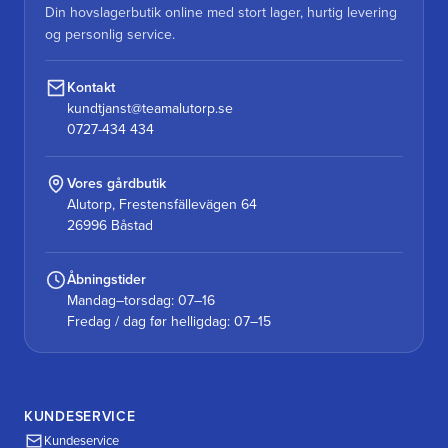
Din hovslagerbutik online med stort lager, hurtig levering
og personlig service.
Kontakt
kundtjanst@teamalutorp.se
0727-434 434
Vores gårdbutik
Alutorp, Frestensfällevägen 64
26996 Båstad
Åbningstider
Mandag–torsdag: 07–16
Fredag / dag før helligdag: 07–15
KUNDESERVICE
Kundeservice