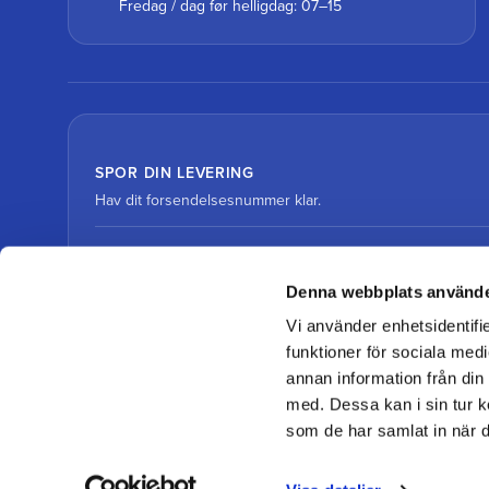
Fredag / dag før helligdag: 07–15
SPOR DIN LEVERING
Hav dit forsendelsesnummer klar.
Spor pakke med DHL
Denna webbplats använde
Vi använder enhetsidentifie
Spor pakke med DSV
funktioner för sociala medi
annan information från din
med. Dessa kan i sin tur k
som de har samlat in när d
© 2026 Team Alutorp