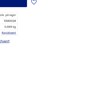
Tilføj til ønskeliste
 stk. på lager
5580028
0,469 kg
Kerckhaert
khaert