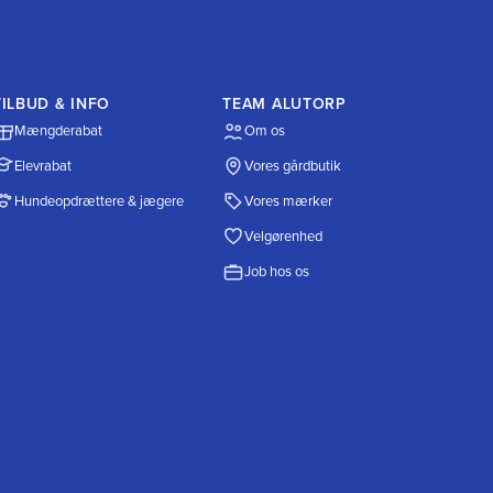
TILBUD & INFO
TEAM ALUTORP
Mængderabat
Om os
Elevrabat
Vores gårdbutik
Hundeopdrættere & jægere
Vores mærker
Velgørenhed
Job hos os