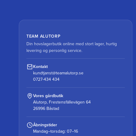
TEAM ALUTORP
Din hovslagerbutik online med stort lager, hurtig
levering og personlig service.
Kontakt
kundtjanst@teamalutorp.se
0727-434 434
Vores gårdbutik
Alutorp, Frestensfällevägen 64
26996 Båstad
Åbningstider
Mandag–torsdag: 07–16