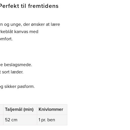
rfekt til fremtidens
rn og unge, der ønsker at lære
rkeblåt kanvas med
omfort.
nge beslagsmede.
 sort læder.
og sikker pasform.
Taljemål (min)
Knivlommer
52 cm
1 pr. ben