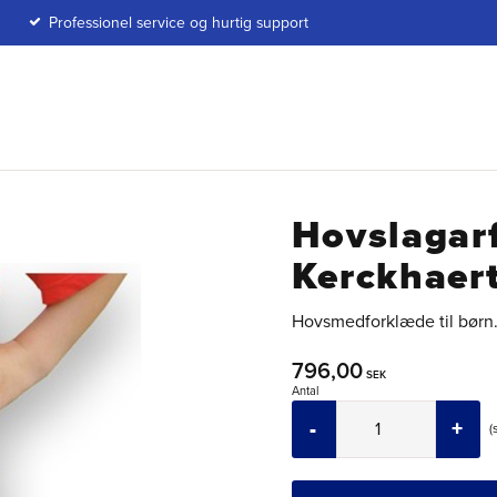
Professionel service og hurtig support
Hovslagar
Kerckhaer
Hovsmedforklæde til børn.
796,00
SEK
Antal
-
+