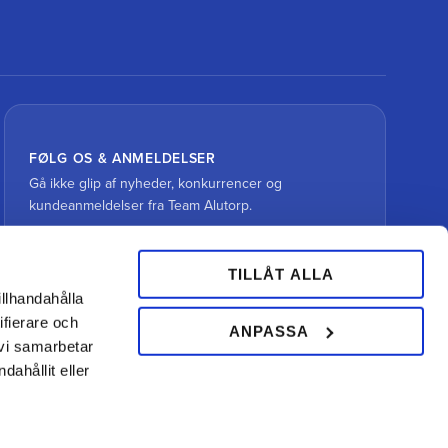
FØLG OS & ANMELDELSER
Gå ikke glip af nyheder, konkurrencer og
kundeanmeldelser fra Team Alutorp.
TILLÅT ALLA
illhandahålla
ifierare och
ANPASSA
 vi samarbetar
ahållit eller
Din hovslagerbutik online