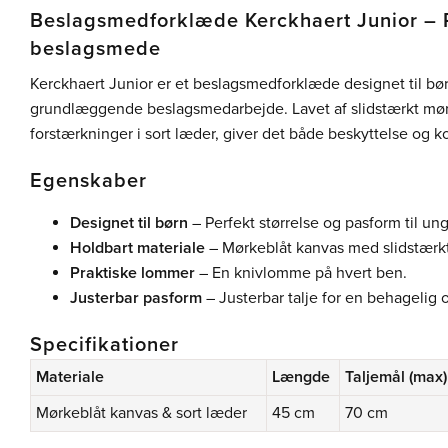
Beslagsmedforklæde Kerckhaert Junior – Pe
beslagsmede
Kerckhaert Junior er et beslagsmedforklæde designet til bø
grundlæggende beslagsmedarbejde. Lavet af slidstærkt mø
forstærkninger i sort læder, giver det både beskyttelse og k
Egenskaber
Designet til børn
– Perfekt størrelse og pasform til u
Holdbart materiale
– Mørkeblåt kanvas med slidstærkt
Praktiske lommer
– En knivlomme på hvert ben.
Justerbar pasform
– Justerbar talje for en behagelig 
Specifikationer
Materiale
Længde
Taljemål (max)
Mørkeblåt kanvas & sort læder
45 cm
70 cm