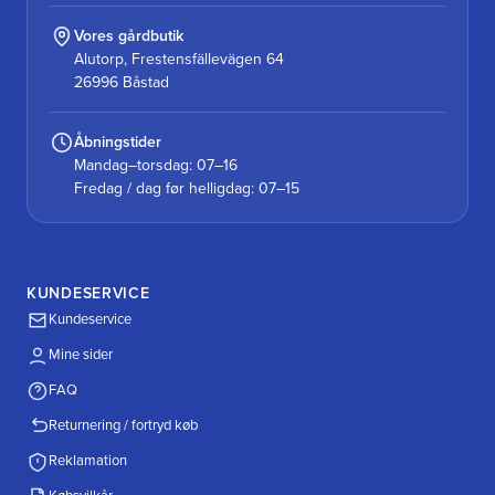
Vores gårdbutik
Alutorp, Frestensfällevägen 64
26996 Båstad
Åbningstider
Mandag–torsdag: 07–16
Fredag / dag før helligdag: 07–15
KUNDESERVICE
Kundeservice
Mine sider
FAQ
Returnering / fortryd køb
Reklamation