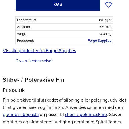
Tilføj til øns
KØB
Lagerstatus
På lager
Artikelnr.
5597011
Vægt
0,09 kg
Producent
Forge Supplies
Vis alle produkter fra Forge Supplies
Giv en bedømmelse!
Slibe- / Polerskive Fin
Pris pr. stk.
Fin polerskive til slutskedet af slibning eller polering, udviklet
til at give en jævn og fin finish. Anvendes sammen med den
grønne slibepasta
og passer til
slibe- / polermaskine
. Skiven
monteres og afmonteres hurtigt og nemt med Spiral Tapers.