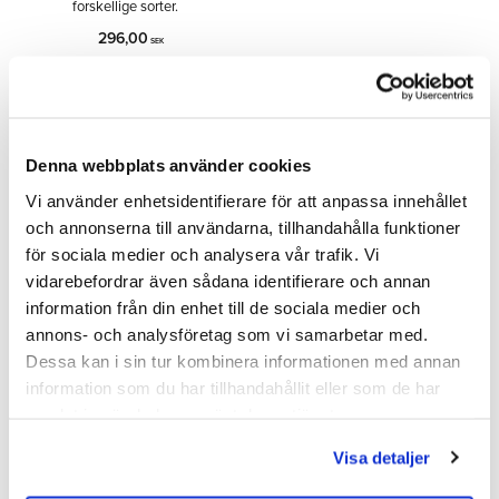
forskellige sorter.
296,00
SEK
INFO
Tilføj til ønskeliste
Denna webbplats använder cookies
Vi använder enhetsidentifierare för att anpassa innehållet
och annonserna till användarna, tillhandahålla funktioner
Del
för sociala medier och analysera vår trafik. Vi
Facebook
vidarebefordrar även sådana identifierare och annan
information från din enhet till de sociala medier och
annons- och analysföretag som vi samarbetar med.
Bedømmelser
Dessa kan i sin tur kombinera informationen med annan
information som du har tillhandahållit eller som de har
Dig
samlat in när du har använt deras tjänster.
Visa detaljer