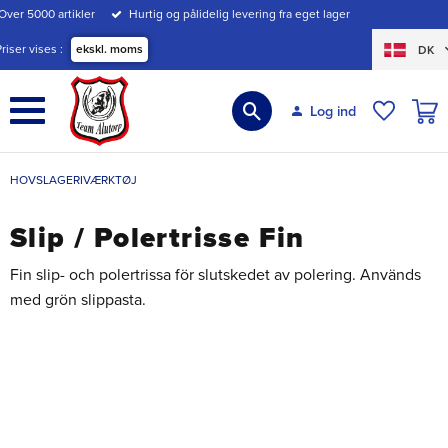
Over 5000 artikler
Hurtig og pålidelig levering fra eget lager
Menu
Priser vises
ekskl. moms
DK
INDK
Log ind
ØNSKE
HOVSLAGERIVÆRKTØJ
Slip / Polertrisse Fin
Fin slip- och polertrissa för slutskedet av polering. Används
med grön slippasta.