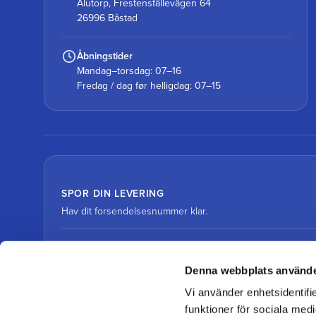
Alutorp, Frestensfällevägen 64
26996 Båstad
Åbningstider
Mandag–torsdag: 07–16
Fredag / dag før helligdag: 07–15
SPOR DIN LEVERING
Hav dit forsendelsesnummer klar.
Spor pakke med DHL
Denna webbplats använde
Vi använder enhetsidentifie
Spor pakke med DSV
funktioner för sociala medi