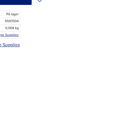
På lager
5597034
0,004 kg
rge Supplies
e Supplies