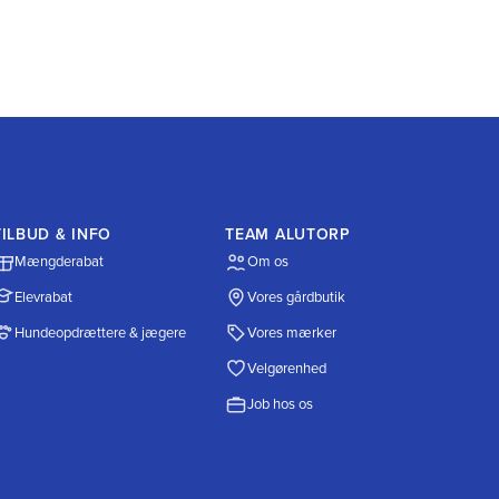
TILBUD & INFO
TEAM ALUTORP
Mængderabat
Om os
Elevrabat
Vores gårdbutik
Hundeopdrættere & jægere
Vores mærker
Velgørenhed
Job hos os