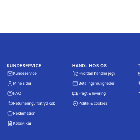
KUNDESERVICE
HANDL HOS OS
Kundeservice
Hvordan handler jeg?
Mine sider
Betalingsmuligheder
FAQ
Fragt & levering
Returnering / fortryd køb
Politik & cookies
Reklamation
Købsvilkår