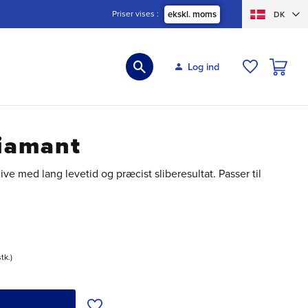
Priser vises
ekskl. moms
DK
INDKØBS
Log ind
ØNSKELIS
Diamant
nive med lang levetid og præcist sliberesultat. Passer til
stk.
Tilføj til ønskeliste