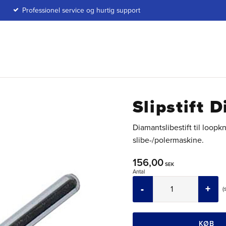
Professionel service og hurtig support
Slipstift 
Diamantslibestift til loopk
slibe-/polermaskine.
156,00
SEK
Antal
-
+
KØB