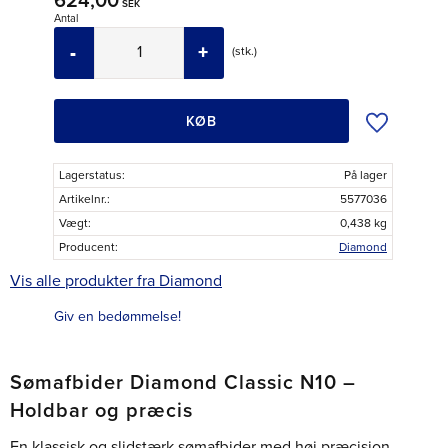
624,00
SEK
Antal
-
+
stk.
Tilføj til øns
KØB
Lagerstatus
På lager
Artikelnr.
5577036
Vægt
0,438 kg
Producent
Diamond
Vis alle produkter fra Diamond
Giv en bedømmelse!
Sømafbider Diamond Classic N10 –
Holdbar og præcis
En klassisk og slidstærk sømafbider med høj præcision,