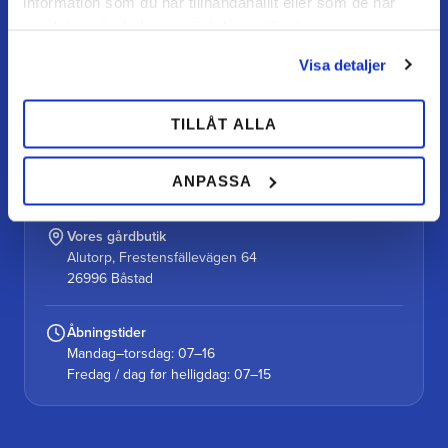
information som du har tillhandahållit eller som de har
samlat in när du har använt deras tjänster.
TEAM ALUTORP
Visa detaljer
Din hovslagerbutik online med stort lager, hurtig levering
og personlig service.
TILLÅT ALLA
Kontakt
kundtjanst@teamalutorp.se
ANPASSA
0727-434 434
Vores gårdbutik
Alutorp, Frestensfällevägen 64
26996 Båstad
Åbningstider
Mandag–torsdag: 07–16
Fredag / dag før helligdag: 07–15