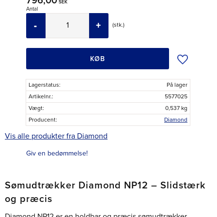
796,00
SEK
Antal
-
+
stk.
Tilføj til øns
KØB
Lagerstatus
På lager
Artikelnr.
5577025
Vægt
0,537 kg
Producent
Diamond
Vis alle produkter fra Diamond
Giv en bedømmelse!
Sømudtrækker Diamond NP12 – Slidstærk
og præcis
Diamond NP12 er en holdbar og præcis sømudtrækker,