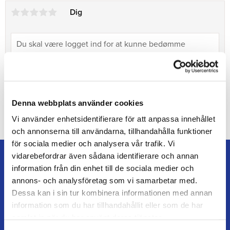
Dig
Bliv den første, der giver en bedømmelse.
Denna webbplats använder cookies
Vi använder enhetsidentifierare för att anpassa innehållet
och annonserna till användarna, tillhandahålla funktioner
för sociala medier och analysera vår trafik. Vi
vidarebefordrar även sådana identifierare och annan
information från din enhet till de sociala medier och
annons- och analysföretag som vi samarbetar med.
Dessa kan i sin tur kombinera informationen med annan
TEAM ALUTORP
information som du har tillhandahållit eller som de har
Din hovslagerbutik online med stort lager, hurtig levering
samlat in när du har använt deras tjänster.
og personlig service.