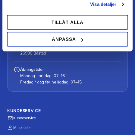
Visa detaljer
Kontakt
kundtjanst@teamalutorp.se
TILLÅT ALLA
0727-434 434
ANPASSA
Vores gårdbutik
Alutorp, Frestensfällevägen 64
26996 Båstad
Åbningstider
Mandag–torsdag: 07–16
Fredag / dag før helligdag: 07–15
KUNDESERVICE
Kundeservice
Mine sider