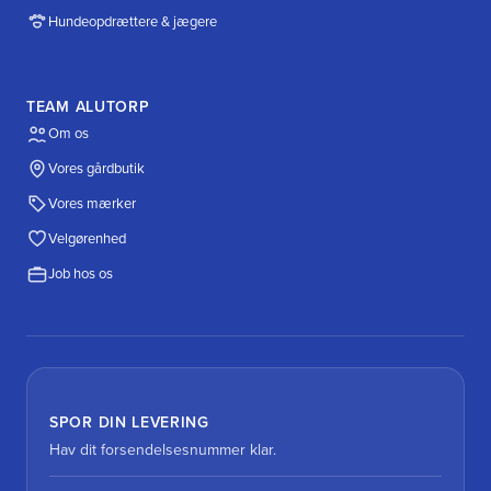
Hundeopdrættere & jægere
TEAM ALUTORP
Om os
Vores gårdbutik
Vores mærker
Velgørenhed
Job hos os
SPOR DIN LEVERING
Hav dit forsendelsesnummer klar.